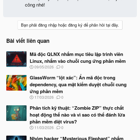
công nhé!
Bạn phải đăng nhập hoặc đăng ký để phản hồi tại đây.
Bài viết liên quan
Mã độc QLNX nhắm mục tiêu lập trình viên
Linux, nhắm vào chuỗi cung ứng phần mềm
N
09/05/2026
0
g
à
GlassWorm “lột xác”: Ẩn mã độc trong
y
dependency, qua mặt kiểm duyệt chuỗi cung
b
ứng phần mềm
ắ
t
N
17/03/2026
0
đ
g
ầ
à
Phân tích kỹ thuật: “Zombie ZIP” thực chất
u
y
hoạt động thế nào và vì sao có thể đánh lừa
b
phần mềm diệt virus?
ắ
t
N
11/03/2026
0
đ
g
ầ
à
Nhóm hacker “Mysterious Elephant” nhắm