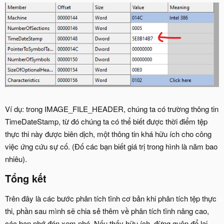
Ví dụ: trong IMAGE_FILE_HEADER, chúng ta có trường thông tin
TimeDateStamp, từ đó chúng ta có thể biết được thời điểm tệp
thực thi này được biên dịch, một thông tin khá hữu ích cho công
việc ứng cứu sự cố. (Đố các bạn biết giá trị trong hình là năm bao
nhiêu).
Tổng kết​
Trên đây là các bước phân tích tĩnh cơ bản khi phân tích tệp thực
thi, phần sau mình sẽ chia sẻ thêm về phân tích tĩnh nâng cao,
các bạn nhớ đón xem nhé. Nếu thấy hữu ích, đừng quên để lại