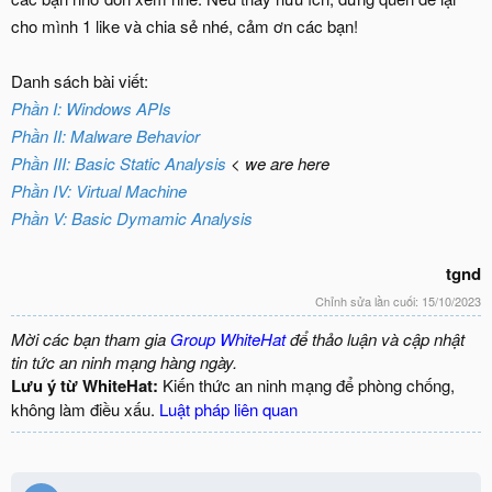
cho mình 1 like và chia sẻ nhé, cảm ơn các bạn!
Danh sách bài viết:
Phần I: Windows APIs
Phần II: Malware Behavior
Phần III: Basic Static Analysis
< we are here
Phần IV: Virtual Machine
Phần V: Basic Dymamic Analysis
tgnd
Chỉnh sửa lần cuối:
15/10/2023
Mời các bạn tham gia
Group WhiteHat
để thảo luận và cập nhật
tin tức an ninh mạng hàng ngày.
Lưu ý từ WhiteHat:
Kiến thức an ninh mạng để phòng chống,
không làm điều xấu.
Luật pháp liên quan