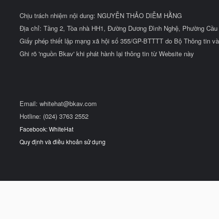
Chịu trách nhiệm nội dung: NGUYỄN THẢO DIỄM HẰNG
Địa chỉ: Tầng 2, Tòa nhà HH1, Đường Dương Đình Nghệ, Phường Cầu 
Giấy phép thiết lập mạng xã hội số 355/GP-BTTTT do Bộ Thông tin và
Ghi rõ 'nguồn Bkav' khi phát hành lại thông tin từ Website này
Email:
whitehat@bkav.com
Hotline: (024) 3763 2552
Facebook: WhiteHat
Quy định và điều khoản sử dụng