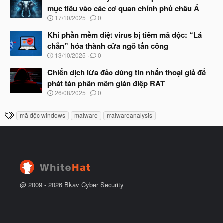
u
y
mục tiêu vào các cơ quan chính phủ châu Á
b
N
17/10/2025
0
ắ
g
t
à
Khi phần mềm diệt virus bị tiêm mã độc: “Lá
đ
y
ầ
chắn” hóa thành cửa ngõ tấn công
b
u
N
13/10/2025
0
ắ
g
t
à
Chiến dịch lừa đảo dùng tin nhắn thoại giả để
đ
y
ầ
phát tán phần mềm gián điệp RAT
b
u
N
26/08/2025
0
ắ
g
t
à
đ
T
mã độc windows
malware
malwareanalysis
y
ầ
h
b
u
ắ
ẻ
t
đ
ầ
u
@ 2009 -
2026
Bkav Cyber Security