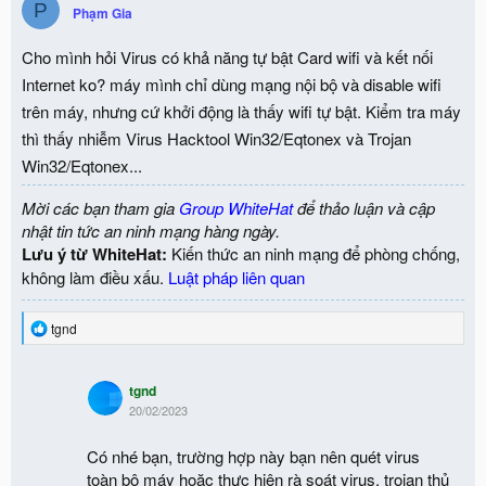
P
Phạm Gia
Cho mình hỏi Virus có khả năng tự bật Card wifi và kết nối
Internet ko? máy mình chỉ dùng mạng nội bộ và disable wifi
trên máy, nhưng cứ khởi động là thấy wifi tự bật. Kiểm tra máy
thì thấy nhiễm Virus Hacktool Win32/Eqtonex và Trojan
Win32/Eqtonex...
Mời các bạn tham gia
Group WhiteHat
để thảo luận và cập
nhật tin tức an ninh mạng hàng ngày.
Lưu ý từ WhiteHat:
Kiến thức an ninh mạng để phòng chống,
không làm điều xấu.
Luật pháp liên quan
R
tgnd
e
a
c
tgnd
t
20/02/2023
i
o
n
Có nhé bạn, trường hợp này bạn nên quét virus
s
toàn bộ máy hoặc thực hiện rà soát virus, trojan thủ
: