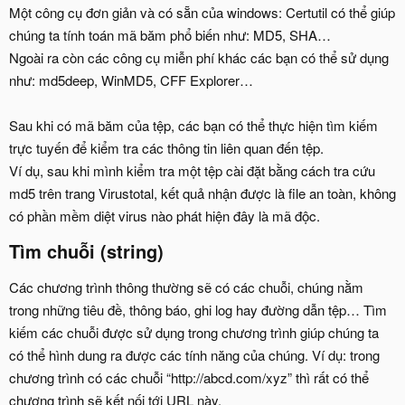
Một công cụ đơn giản và có sẵn của windows: Certutil có thể giúp
chúng ta tính toán mã băm phổ biến như: MD5, SHA…
Ngoài ra còn các công cụ miễn phí khác các bạn có thể sử dụng
như: md5deep, WinMD5, CFF Explorer…
Sau khi có mã băm của tệp, các bạn có thể thực hiện tìm kiếm
trực tuyến để kiểm tra các thông tin liên quan đến tệp.
Ví dụ, sau khi mình kiểm tra một tệp cài đặt bằng cách tra cứu
md5 trên trang Virustotal, kết quả nhận được là file an toàn, không
có phần mềm diệt virus nào phát hiện đây là mã độc.
Tìm chuỗi (string)​
Các chương trình thông thường sẽ có các chuỗi, chúng nằm
trong những tiêu đề, thông báo, ghi log hay đường dẫn tệp… Tìm
kiếm các chuỗi được sử dụng trong chương trình giúp chúng ta
có thể hình dung ra được các tính năng của chúng. Ví dụ: trong
chương trình có các chuỗi “http://abcd.com/xyz” thì rất có thể
chương trình sẽ kết nối tới URL này.