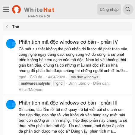
Đăng nhập
Thẻ
Phân tích mã độc windows cơ bản - phần IV
Có một sự thật không thể phủ nhận đó là tốc độ phát triển của
công nghệ ngày càng cao, song song với đó cũng là sự phát
triển không hề kém cạnh của mã độc. Nhìn lại về khoảng thời
gian ban đầu, chúng ta có những mẫu mã độc rất sơ khai
nhưng để phân tích được chúng thì những người anh đi trước...
tgnd
Chủ đề
14/04/2023
mã độc windows
Bình luận: 0
Diễn đàn:
malwareanalysis
tgnd
Virus/Malware
Phân tích mã độc windows cơ bản - phần III
Xin chào, lâu lắm rồi tôi mới quay trở lại viết bài cho anh em
đọc tiếp đây, dạo này tôi vẫn khỏe và vẫn hăng say miệt mài
trên con đường an ninh mạng. Tiếp theo phần này chúng ta sẽ
thực hiện phân tích mã độc. Ủa mà khoan, mới được 2 phần
đã phân tích được mã độc á? Đúng vậy, phân tích mã...