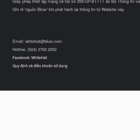
Giấy phép thiết lập mạng xã hội số 355/GP-BTTTT do Bộ Thông tin và
Ghi rõ 'nguồn Bkav' khi phát hành lại thông tin từ Website này
Email:
whitehat@bkav.com
Hotline: (024) 3763 2552
Facebook: WhiteHat
Quy định và điều khoản sử dụng