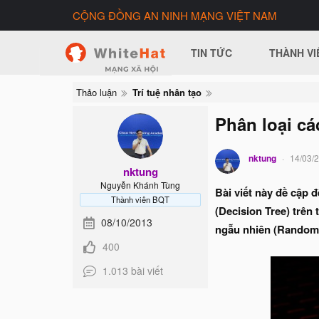
CỘNG ĐỒNG AN NINH MẠNG VIỆT NAM
TIN TỨC
THÀNH VI
Thảo luận
Trí tuệ nhân tạo
Phân loại cá
nktung
14/03/
nktung
Nguyễn Khánh Tùng
Bài viết này đề cập 
Thành viên BQT
(Decision Tree) trên
08/10/2013
ngẫu nhiên (Random 
400
1.013 bài viết