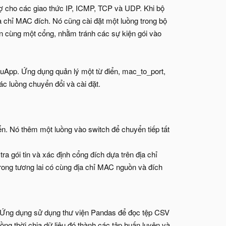
ợ cho các giao thức IP, ICMP, TCP và UDP. Khi bộ
a chỉ MAC đích. Nó cũng cài đặt một luồng trong bộ
n cùng một cổng, nhằm tránh các sự kiện gói vào
App. Ứng dụng quản lý một từ điển, mac_to_port,
c luồng chuyển đổi và cài đặt.
iển. Nó thêm một luồng vào switch để chuyển tiếp tất
ra gói tin và xác định cổng đích dựa trên địa chỉ
rong tương lai có cùng địa chỉ MAC nguồn và đích
. Ứng dụng sử dụng thư viện Pandas để đọc tệp CSV
đồng thời chia dữ liệu đó thành các tập huấn luyện và