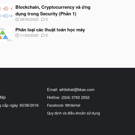
Blockchain, Cryptocurrency và ứng
dụng trong Security (Phần 1)
N
28/05/2022
0
g
à
Phân loại các thuật toán học máy
y
N
11/04/2020
0
b
g
ắ
à
t
y
đ
b
ầ
ắ
u
t
đ
ầ
u
Email:
whitehat@bkav.com
Nội
Hotline: (024) 3763 2552
g cấp ngày 30/06/2016
Facebook: WhiteHat
Quy định và điều khoản sử dụng