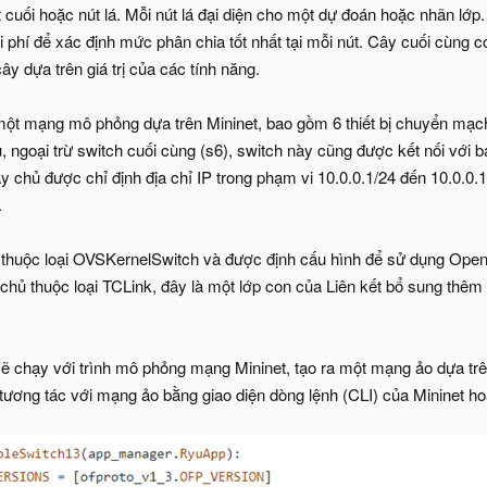
 cuối hoặc nút lá. Mỗi nút lá đại diện cho một dự đoán hoặc nhãn lớ
i phí để xác định mức phân chia tốt nhất tại mỗi nút. Cây cuối cùng 
y dựa trên giá trị của các tính năng.
một mạng mô phỏng dựa trên Mininet, bao gồm 6 thiết bị chuyển mạc
ủ, ngoại trừ switch cuối cùng (s6), switch này cũng được kết nối vớ
y chủ được chỉ định địa chỉ IP trong phạm vi 10.0.0.1/24 đến 10.0.0
.
 thuộc loại OVSKernelSwitch và được định cấu hình để sử dụng OpenFl
ủ thuộc loại TCLink, đây là một lớp con của Liên kết bổ sung thêm đ
ẽ chạy với trình mô phỏng mạng Mininet, tạo ra một mạng ảo dựa trên 
tương tác với mạng ảo bằng giao diện dòng lệnh (CLI) của Mininet ho