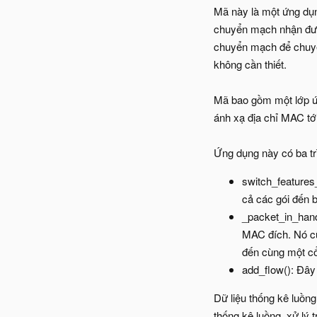
Mã này là một ứng dụn
chuyển mạch nhận được
chuyển mạch để chuyển
không cần thiết.
Mã bao gồm một lớp ứ
ánh xạ địa chỉ MAC tớ
Ứng dụng này có ba trì
switch_features_
cả các gói đến b
_packet_in_handl
MAC đích. Nó cũ
đến cùng một c
add_flow(): Đây
Dữ liệu thống kê luồn
thống kê luồng, xử lý 