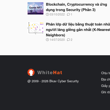
Blockchain, Cryptocurrency và ứng
dụng trong Security (Phần 3)
N
03/10/2022
1
g
à
Phân lớp dữ liệu bằng thuật toán nh
y
người láng giềng gần nhất (K-Neares
b
ắ
Neighbors)
t
N
14/07/2020
2
đ
g
ầ
à
u
y
b
ắ
t
đ
ầ
Chịu 
u
Địa c
@ 2009 -
2026
Bkav Cyber Security
Giấy 
Ghi rõ