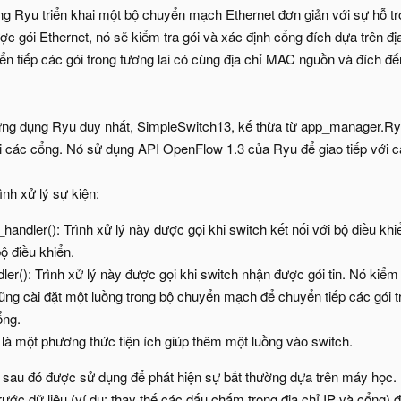
g Ryu triển khai một bộ chuyển mạch Ethernet đơn giản với sự hỗ tr
 gói Ethernet, nó sẽ kiểm tra gói và xác định cổng đích dựa trên đị
 tiếp các gói trong tương lai có cùng địa chỉ MAC nguồn và đích đế
ng dụng Ryu duy nhất, SimpleSwitch13, kế thừa từ app_manager.Ryu
i các cổng. Nó sử dụng API OpenFlow 1.3 của Ryu để giao tiếp với cá
nh xử lý sự kiện:
handler(): Trình xử lý này được gọi khi switch kết nối với bộ điều kh
ộ điều khiển.
er(): Trình xử lý này được gọi khi switch nhận được gói tin. Nó kiểm t
ng cài đặt một luồng trong bộ chuyển mạch để chuyển tiếp các gói t
ổng.
 là một phương thức tiện ích giúp thêm một luồng vào switch.
g sau đó được sử dụng để phát hiện sự bất thường dựa trên máy học
trước dữ liệu (ví dụ: thay thế các dấu chấm trong địa chỉ IP và cổng) 