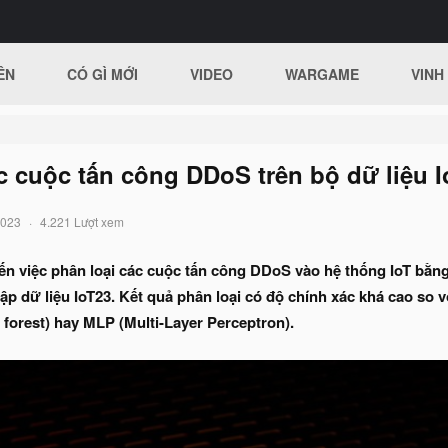
ÊN
CÓ GÌ MỚI
VIDEO
WARGAME
VINH
c cuộc tấn công DDoS trên bộ dữ liệu 
2023
4.221 Lượt xem
đến việc phân loại các cuộc tấn công DDoS vào hệ thống IoT bằn
 tập dữ liệu IoT23. Kết quả phân loại có độ chính xác khá cao so
forest) hay MLP (Multi-Layer Perceptron).