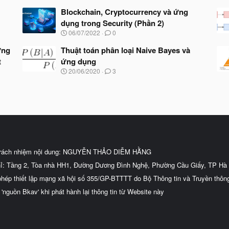
Blockchain, Cryptocurrency và ứng
dụng trong Security (Phần 2)
N
06/07/2022
0
g
à
ững
Thuật toán phân loại Naive Bayes và
y
t
ứng dụng
b
N
20/06/2020
3
ắ
g
t
à
đ
y
ầ
b
u
ắ
t
đ
ầ
u
trách nhiệm nội dung: NGUYỄN THẢO DIỄM HẰNG
hỉ: Tầng 2, Tòa nhà HH1, Đường Dương Đình Nghệ, Phường Cầu Giấy, TP Hà 
phép thiết lập mạng xã hội số 355/GP-BTTTT do Bộ Thông tin và Truyền thôn
 'nguồn Bkav' khi phát hành lại thông tin từ Website này