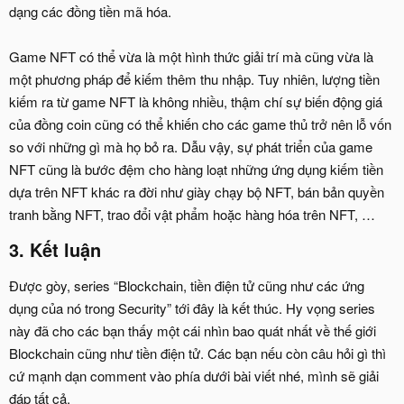
dạng các đồng tiền mã hóa.
Game NFT có thể vừa là một hình thức giải trí mà cũng vừa là
một phương pháp để kiếm thêm thu nhập. Tuy nhiên, lượng tiền
kiếm ra từ game NFT là không nhiều, thậm chí sự biến động giá
của đồng coin cũng có thể khiến cho các game thủ trở nên lỗ vốn
so với những gì mà họ bỏ ra. Dẫu vậy, sự phát triển của game
NFT cũng là bước đệm cho hàng loạt những ứng dụng kiếm tiền
dựa trên NFT khác ra đời như giày chạy bộ NFT, bán bản quyền
tranh bằng NFT, trao đổi vật phẩm hoặc hàng hóa trên NFT, …
3. Kết luận​
Được gòy, series “Blockchain, tiền điện tử cũng như các ứng
dụng của nó trong Security” tới đây là kết thúc. Hy vọng series
này đã cho các bạn thấy một cái nhìn bao quát nhất về thế giới
Blockchain cũng như tiền điện tử. Các bạn nếu còn câu hỏi gì thì
cứ mạnh dạn comment vào phía dưới bài viết nhé, mình sẽ giải
đáp tất cả.