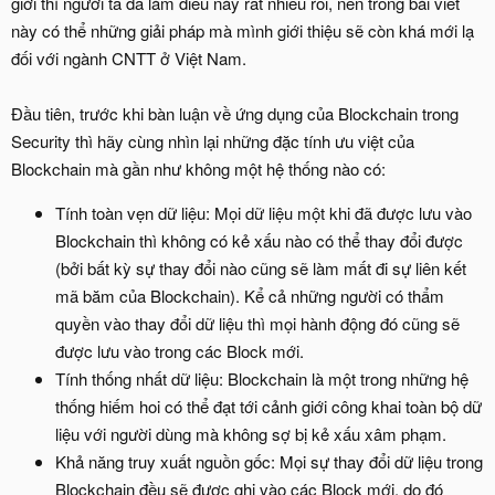
giới thì người ta đã làm điều này rất nhiều rồi, nên trong bài viết
này có thể những giải pháp mà mình giới thiệu sẽ còn khá mới lạ
đối với ngành CNTT ở Việt Nam.
Đầu tiên, trước khi bàn luận về ứng dụng của Blockchain trong
Security thì hãy cùng nhìn lại những đặc tính ưu việt của
Blockchain mà gần như không một hệ thống nào có:
Tính toàn vẹn dữ liệu: Mọi dữ liệu một khi đã được lưu vào
Blockchain thì không có kẻ xấu nào có thể thay đổi được
(bởi bất kỳ sự thay đổi nào cũng sẽ làm mất đi sự liên kết
mã băm của Blockchain). Kể cả những người có thẩm
quyền vào thay đổi dữ liệu thì mọi hành động đó cũng sẽ
được lưu vào trong các Block mới.
Tính thống nhất dữ liệu: Blockchain là một trong những hệ
thống hiếm hoi có thể đạt tới cảnh giới công khai toàn bộ dữ
liệu với người dùng mà không sợ bị kẻ xấu xâm phạm.
Khả năng truy xuất nguồn gốc: Mọi sự thay đổi dữ liệu trong
Blockchain đều sẽ được ghi vào các Block mới, do đó