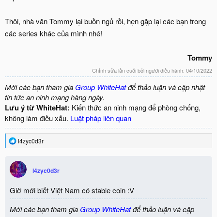
Thôi, nhà văn Tommy lại buồn ngủ rồi, hẹn gặp lại các bạn trong
các series khác của mình nhé!
Tommy
Chỉnh sửa lần cuối bởi người điều hành:
04/10/2022
Mời các bạn tham gia
Group WhiteHat
để thảo luận và cập nhật
tin tức an ninh mạng hàng ngày.
Lưu ý từ WhiteHat:
Kiến thức an ninh mạng để phòng chống,
không làm điều xấu.
Luật pháp liên quan
R
l4zyc0d3r
e
a
c
l4zyc0d3r
t
i
o
Giờ mới biết Việt Nam có stable coin :V
n
s
Mời các bạn tham gia
Group WhiteHat
để thảo luận và cập
: