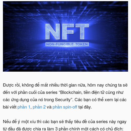
Được rồi, không để mất nhiều thời gian nữa, hôm nay chúng ta sẽ
đến với phần cuối của series “Blockchain, tiền điện tử cũng như
các ứng dụng của nó trong Security”. Các bạn có thể xem lại các
bài viết
phần 1
,
phần 2
và
phần spin-off
tại đây.
Nếu để ý một xíu thì các bạn sẽ thấy tiêu đề của series này ngay
từ đầu đã được chia ra làm 3 phần chính một cách có chủ đích: