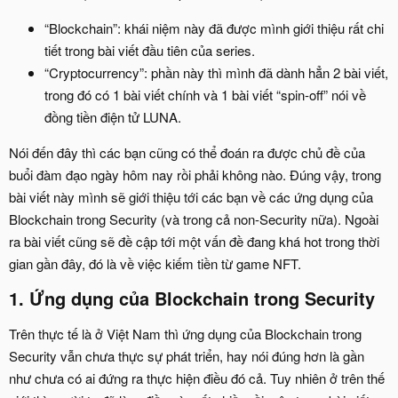
“Blockchain”: khái niệm này đã được mình giới thiệu rất chi
tiết trong bài viết đầu tiên của series.​
“Cryptocurrency”: phần này thì mình đã dành hẳn 2 bài viết,
trong đó có 1 bài viết chính và 1 bài viết “spin-off” nói về
đồng tiền điện tử LUNA.​
Nói đến đây thì các bạn cũng có thể đoán ra được chủ đề của
buổi đàm đạo ngày hôm nay rồi phải không nào. Đúng vậy, trong
bài viết này mình sẽ giới thiệu tới các bạn về các ứng dụng của
Blockchain trong Security (và trong cả non-Security nữa). Ngoài
ra bài viết cũng sẽ đề cập tới một vấn đề đang khá hot trong thời
gian gần đây, đó là về việc kiếm tiền từ game NFT.
1. Ứng dụng của Blockchain trong Security​
Trên thực tế là ở Việt Nam thì ứng dụng của Blockchain trong
Security vẫn chưa thực sự phát triển, hay nói đúng hơn là gần
như chưa có ai đứng ra thực hiện điều đó cả. Tuy nhiên ở trên thế