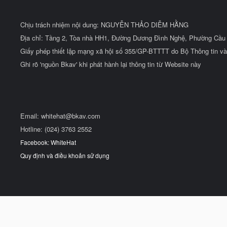
Chịu trách nhiệm nội dung: NGUYỄN THẢO DIỄM HẰNG
Địa chỉ: Tầng 2, Tòa nhà HH1, Đường Dương Đình Nghệ, Phường Cầu 
Giấy phép thiết lập mạng xã hội số 355/GP-BTTTT do Bộ Thông tin và
Ghi rõ 'nguồn Bkav' khi phát hành lại thông tin từ Website này
Email:
whitehat@bkav.com
Hotline: (024) 3763 2552
Facebook: WhiteHat
Quy định và điều khoản sử dụng