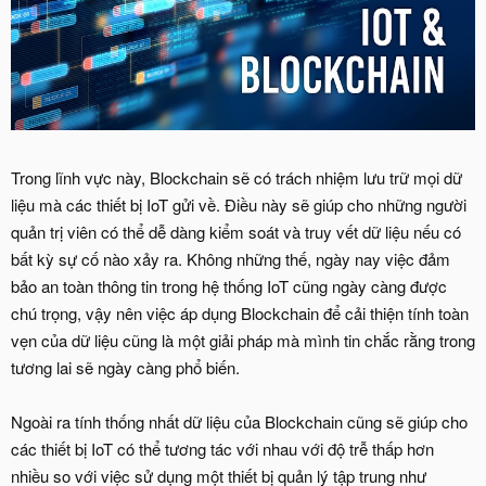
Trong lĩnh vực này, Blockchain sẽ có trách nhiệm lưu trữ mọi dữ
liệu mà các thiết bị IoT gửi về. Điều này sẽ giúp cho những người
quản trị viên có thể dễ dàng kiểm soát và truy vết dữ liệu nếu có
bất kỳ sự cố nào xảy ra. Không những thế, ngày nay việc đảm
bảo an toàn thông tin trong hệ thống IoT cũng ngày càng được
chú trọng, vậy nên việc áp dụng Blockchain để cải thiện tính toàn
vẹn của dữ liệu cũng là một giải pháp mà mình tin chắc rằng trong
tương lai sẽ ngày càng phổ biến.
Ngoài ra tính thống nhất dữ liệu của Blockchain cũng sẽ giúp cho
các thiết bị IoT có thể tương tác với nhau với độ trễ thấp hơn
nhiều so với việc sử dụng một thiết bị quản lý tập trung như