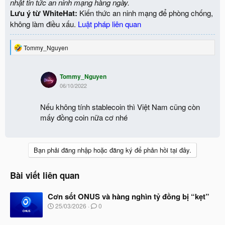
nhật tin tức an ninh mạng hàng ngày.
Lưu ý từ WhiteHat:
Kiến thức an ninh mạng để phòng chống,
không làm điều xấu.
Luật pháp liên quan
R
Tommy_Nguyen
e
a
c
Tommy_Nguyen
t
06/10/2022
i
o
n
Nếu không tính stablecoin thì Việt Nam cũng còn
s
mấy đồng coin nữa cơ nhé
:
Bạn phải đăng nhập hoặc đăng ký để phản hồi tại đây.
Bài viết liên quan
Cơn sốt ONUS và hàng nghìn tỷ đồng bị “kẹt”
N
25/03/2026
0
g
à