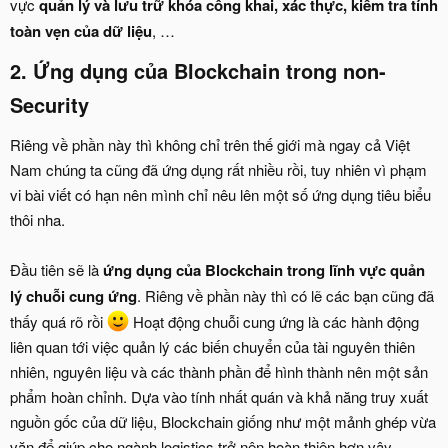
vực
quản lý và lưu trữ khóa công khai, xác thực, kiểm tra tính
toàn vẹn của dữ liệu
, …
2. Ứng dụng của Blockchain trong non-
Security​
Riêng về phần này thì không chỉ trên thế giới mà ngay cả Việt
Nam chúng ta cũng đã ứng dụng rất nhiều rồi, tuy nhiên vì phạm
vi bài viết có hạn nên mình chỉ nêu lên một số ứng dụng tiêu biểu
thôi nha.
Đầu tiên sẽ là
ứng dụng của Blockchain trong lĩnh vực quản
lý chuỗi cung ứng
. Riêng về phần này thì có lẽ các bạn cũng đã
thấy quá rõ rồi
Hoạt động chuỗi cung ứng là các hành động
liên quan tới việc quản lý các biến chuyển của tài nguyên thiên
nhiên, nguyên liệu và các thành phần để hình thành nên một sản
phẩm hoàn chỉnh. Dựa vào tính nhất quán và khả năng truy xuất
nguồn gốc của dữ liệu, Blockchain giống như một mảnh ghép vừa
vặn để giúp cho ngành logistics trở nên hoàn thiện hơn vậy.