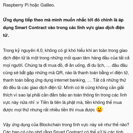
Raspberry Pi hoặc Galileo.
Ứng dụng tiếp theo mà mình muốn nhắc tới đó chính là áp
dụng Smart Contract vào trong các lĩnh vực giao dịch điện
tử.
Trong kỷ nguyên 4.0, không có gì khó hiểu khi an toàn trong giao
dịch điện tử là một trong những mối quan tâm hàng đầu của tất cả
mọi người. Chúng ta đi mua đồ, đi ăn uống, đi du lịch, … đâu đâu
cũng sẽ bắt gặp những mã QR, nào là thanh toán bằng ví điện tử,
thanh toán bằng ứng dụng internet banking, … Tất cả những thứ
đó đều là các giao dịch điện tử. Mình có lẽ cũng không cần giải
thích vì sao lại phải cần đảm bảo an toàn thông tin trong các lĩnh
vực này nữa nhỉ :v Tiền là tiên là phật mà, tiền không thể mua
được mọi thứ nhưng rất nhiều tiền thì mua được
Vậy ứng dụng của Blockchain trong lĩnh vực này sẽ như thế nào?
Các bạn có còn nhớ rằng Smart Contract có thể xử lý các tính