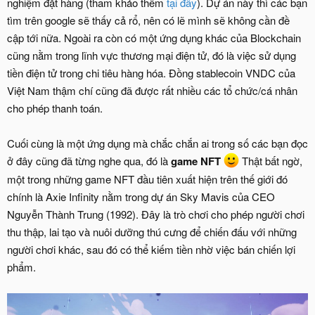
nghiệm đặt hàng (tham khảo thêm
tại đây
). Dự án này thì các bạn
tìm trên google sẽ thấy cả rổ, nên có lẽ mình sẽ không cần đề
cập tới nữa. Ngoài ra còn có một ứng dụng khác của Blockchain
cũng nằm trong lĩnh vực thương mại điện tử, đó là việc sử dụng
tiền điện tử trong chi tiêu hàng hóa. Đồng stablecoin VNDC của
Việt Nam thậm chí cũng đã được rất nhiều các tổ chức/cá nhân
cho phép thanh toán.
Cuối cùng là một ứng dụng mà chắc chắn ai trong số các bạn đọc
ở đây cũng đã từng nghe qua, đó là
game NFT
Thật bất ngờ,
một trong những game NFT đầu tiên xuất hiện trên thế giới đó
chính là Axie Infinity nằm trong dự án Sky Mavis của CEO
Nguyễn Thành Trung (1992). Đây là trò chơi cho phép người chơi
thu thập, lai tạo và nuôi dưỡng thú cưng để chiến đấu với những
người chơi khác, sau đó có thể kiếm tiền nhờ việc bán chiến lợi
phẩm.