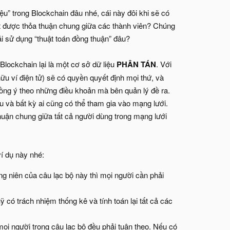
ệu” trong Blockchain đâu nhé, cái này đôi khi sẽ có
đạt được thỏa thuận chung giữa các thành viên? Chúng
i sử dụng “thuật toán đồng thuận” đâu?
ó Blockchain lại là một cơ sở dữ liệu
PHÂN TÁN
. Với
hữu ví điện tử) sẽ có quyền quyết định mọi thứ, và
đồng ý theo những điều khoản mà bên quản lý đề ra.
u và bất kỳ ai cũng có thể tham gia vào mạng lưới.
 thuận chung giữa tất cả người dùng trong mạng lưới
í dụ này nhé:
ng niên của câu lạc bộ này thì mọi người cần phải
 có trách nhiệm thống kê và tính toán lại tất cả các
ọi người trong câu lạc bộ đều phải tuân theo. Nếu có