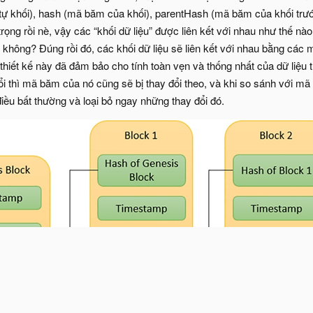
tự khối), hash (mã băm của khối), parentHash (mã băm của khối tr
ọng rồi nè, vậy các “khối dữ liệu” được liên kết với nhau như thế nào
 không? Đúng rồi đó, các khối dữ liệu sẽ liên kết với nhau bằng cá
thiết kế này đã đảm bảo cho tính toàn vẹn và thống nhất của dữ liệu t
ổi thì mã băm của nó cũng sẽ bị thay đổi theo, và khi so sánh với m
điều bất thường và loại bỏ ngay những thay đổi đó.