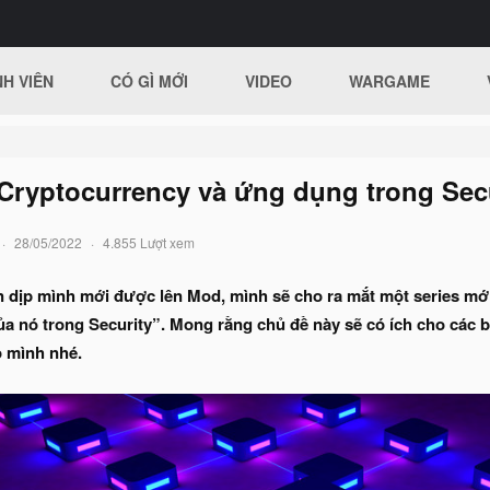
H VIÊN
CÓ GÌ MỚI
VIDEO
WARGAME
Cryptocurrency và ứng dụng trong Secu
28/05/2022
4.855 Lượt xem
n dịp mình mới được lên Mod, mình sẽ cho ra mắt một series mới
 nó trong Security”. Mong rằng chủ đề này sẽ có ích cho các bạn
o mình nhé.