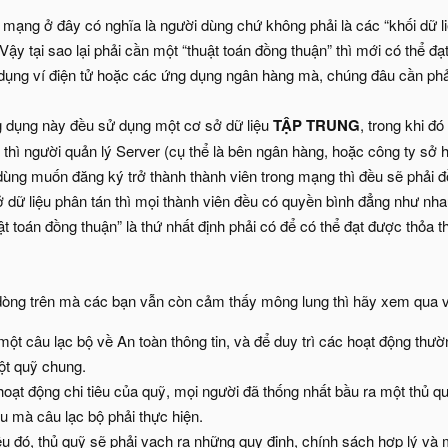
 mạng ở đây có nghĩa là người dùng chứ không phải là các “khối dữ li
ậy tại sao lại phải cần một “thuật toán đồng thuận” thì mới có thể 
dụng ví điện tử hoặc các ứng dụng ngân hàng mà, chúng đâu cần phả
g dụng này đều sử dụng một cơ sở dữ liệu
TẬP TRUNG
, trong khi đ
g thì người quản lý Server (cụ thể là bên ngân hàng, hoặc công ty sở 
dùng muốn đăng ký trở thành thành viên trong mạng thì đều sẽ phải 
ở dữ liệu phân tán thì mọi thành viên đều có quyền bình đẳng như nha
uật toán đồng thuận” là thứ nhất định phải có để có thể đạt được thỏa
òng trên mà các bạn vẫn còn cảm thấy mông lung thì hãy xem qua v
một câu lạc bộ về An toàn thông tin, và để duy trì các hoạt động thườ
ột quỹ chung.
oạt động chi tiêu của quỹ, mọi người đã thống nhất bầu ra một thủ quỹ
êu mà câu lạc bộ phải thực hiện.
u đó, thủ quỹ sẽ phải vạch ra những quy định, chính sách hợp lý và m