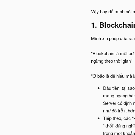
Vậy hãy để mình nói m
1. Blockchain
Mình xin phép đưa ra 
“Blockchain là một cơ
ngừng theo thời gian“
“Ơ bảo là dễ hiểu mà l
Đầu tiên, tại s
mạng ngang hàng
Server cố định 
như độ trễ ít h
Tiếp theo, các “
“khối” đúng nghĩ
trong một khoảng