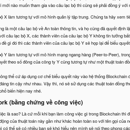
i mới nào muốn tham gia vào câu lạc bộ thì cũng sẽ phải đồng ý với
ộ X làm tương tự với mô hình quản lý tập trung. Chúng ta hãy xem ti
g là một câu lạc bộ về An toàn thông tin, và họ cũng đã quyết định 
ới câu lạc bộ X, các thành viên của câu lạc bộ Y không tin tưởng bất
 đề gì đó thì các thành viên của câu lạc bộ Y sẽ họp lại để biểu quyết
ộ Y làm tương tự với mô hình mạng ngang hàng (Peer-to-Peer), trong
uyết theo số đông của công ty Y cũng tương tự như một thuật toán đồ
ông thể cứ áp dụng cơ chế biểu quyết này vào hệ thống Blockchain đư
áng tin cậy như nhau. Vậy thì, nó sẽ sử dụng các thuật toán đồng 
phổ biến hiện nay nhé.
ork (bằng chứng về công việc)​
ệc là sao? Là cứ mỗi khi bạn làm công việc gì trong Blockchain thì 
ộng của thuật toán này gần như khác hoàn toàn so với tên gọi của nó.
hì có thể sẽ có nhiều bạn sẽ khó hiểu nên mình sẽ nói theo phong các