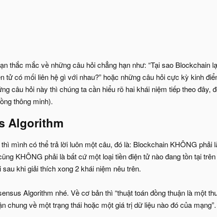
n thắc mắc về những câu hỏi chẳng hạn như: “Tại sao Blockchain lại l
ện tử có mối liên hệ gì với nhau?” hoặc những câu hỏi cực kỳ kinh điể
hững câu hỏi này thì chúng ta cần hiểu rõ hai khái niệm tiếp theo đây,
ồng thông minh).
 Algorithm​
 thì mình có thể trả lời luôn một câu, đó là: Blockchain KHÔNG phải 
ng KHÔNG phải là bất cứ một loại tiền điện tử nào đang tồn tại trên 
 sau khi giải thích xong 2 khái niệm nêu trên.
ensus Algorithm nhé. Về cơ bản thì “thuật toán đồng thuận là một thu
n chung về một trạng thái hoặc một giá trị dữ liệu nào đó của mạng”.