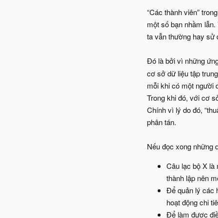
“Các thành viên” trong
một số bạn nhầm lẫn. V
ta vẫn thường hay sử 
Đó là bởi vì những ứn
cơ sở dữ liệu tập trun
mỗi khi có một người 
Trong khi đó, với cơ s
Chính vì lý do đó, “th
phân tán.
Nếu đọc xong những d
Câu lạc bộ X là 
thành lập nên m
Để quản lý các h
hoạt động chi ti
Để làm được điề