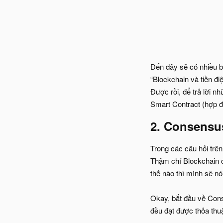
Đến đây sẽ có nhiều bạ
“Blockchain và tiền đi
Được rồi, để trả lời n
Smart Contract (hợp đ
2. Consensus
Trong các câu hỏi trên
Thậm chí Blockchain cũ
thế nào thì mình sẽ nói
Okay, bắt đầu về Cons
đều đạt được thỏa thuậ