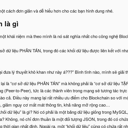
ột cách đơn giản và dễ hiểu hơn cho các bạn hình dung nhé.
 là gì​
một khái niệm mà theo mình là nó sát nghĩa nhất cho công nghệ Bloc
 sở dữ liệu PHÂN TÁN, trong đó các khối dữ liệu được liên kết với 
ại đưa lý thuyết khô khan như này á???” Bình tĩnh nào, mình sẽ giải 
ao lại là “cơ sở dữ liệu PHÂN TÁN” mà không phải là “cơ sở dữ liệu 
 (Peer-to-Peer), tức là các thành viên trong mạng sẽ tương tác trực
nào cả. Điều này mang lại rất nhiều ưu điểm cho Blockchain so với m
ơn, giảm nguy cơ mất mát thông tin, khả năng mở rộng cao…
khối dữ liệu” là gì? Nó có phải là một bảng dữ liệu giống trong MySQL
a? Không, nó chỉ đơn thuần là một đối tượng JSON, trong đó có chứa d
 thời gian nhất định. Ngoài ra, một “khối dữ liệu” cũng có chứa rất n