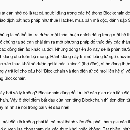
a cần nhớ đó là tất cả người dùng trong các hệ thống Blockchain đều
giao dịch bất hợp pháp như thuê Hacker, mua bán mã độc, đánh sập
húng ta có thể tìm ra được một thỏa thuận chính đáng trong một hệ 
ó chúng ta sẽ cần phải tìm ra một phương pháp để thúc đẩy các thà
à các đồng tiền ảo khác ra đời. Những đồng tiền ảo này sẽ là phần t
nh đáng cho toàn bộ mạng. Hành động này khi nói bằng từ ngữ chuyên 
c xác thực khối sẽ được gọi là các “miner” (thợ đào), vì họ đang thự
g ý trả lời cho câu hỏi “Blockchain và tiền điện tử có mối liên hệ gì 
ng Blockchain.
y hơi vô lý không? Blockchain dùng để lưu trữ các giao dịch tiền điện
hain. Vậy ở thời điểm bắt đầu của nền tảng Blockchain thì tiền điện 
y mình sẽ nói trong bài viết sau nhé!
một điều là không phải tất cả mọi thành viên đều phải tham gia xác 
ó quyền lựa chọn tham gia xác thực khối hoặc không. Tất nhiên, nhữ