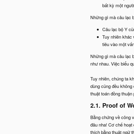
bất kỳ một ngườ
Những gì mà câu lạc b
Câu lạc bộ Y cũn
Tuy nhiên khác v
tiêu vào một vấn
Những gì mà câu lạc b
như nhau. Việc biểu q
Tuy nhiên, chúng ta kh
dùng cũng đều không đ
thuật toán đồng thuận 
2.1. Proof of W
Bằng chứng về công vi
đâu nha! Cơ chế hoạt đ
thích bằng thuật ngữ t