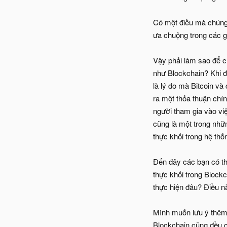
Có một điều mà chúng t
ưa chuộng trong các 
Vậy phải làm sao để c
như Blockchain? Khi đ
là lý do mà Bitcoin v
ra một thỏa thuận chí
người tham gia vào việ
cũng là một trong nhữn
thực khối trong hệ thố
Đến đây các bạn có thấ
thực khối trong Blockc
thực hiện đâu? Điều nà
Mình muốn lưu ý thêm 
Blockchain cũng đều c