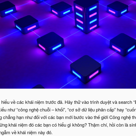
 hiểu về các khái niệm trước đã. Hãy thử vào trình duyệt và search 
iểu như “công nghệ chuỗi – khối”, “cơ sở dữ liệu phân cấp” hay “cuốn
chẳng hạn như đối với các bạn mới bước vào thế giới Công nghệ thông
hững khái niệm đó các bạn có hiểu gì không? Thậm chí, hồi còn là sin
ngẫm về khái niệm này đó.