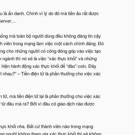
 là ẩn danh. Chính vì lý do đó mà tiền ảo rất được
 Server…
thống mà toàn bộ người dùng đều không đáng tin cậy
nh viên trong mạng làm việc một cách chính đáng. Đó
hưởng cho những người có công đóng góp vào việc tạo
ngành thì nó sẽ là việc “xác thực khối” và những
c hiện hành động xác thực khối để “đào” coin. Đây
với nhau?” – Tiền điện tử là phần thưởng cho việc xác
 tử, mà tiền điện tử lại là phần thưởng cho việc xác
tử từ đâu mà ra? Bởi vì đâu có giao dịch nào được
thực khối nha. Bất cứ thành viên nào trong mạng
ng người không tham gia xác thực khối thì sẽ không