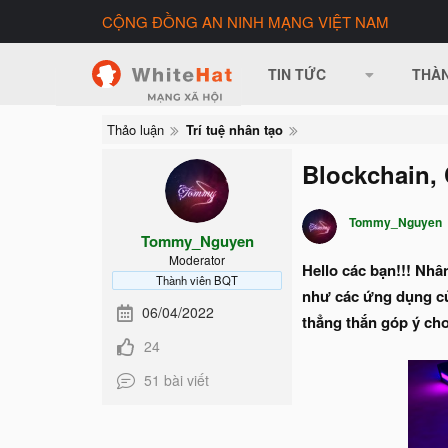
CỘNG ĐỒNG AN NINH MẠNG VIỆT NAM
TIN TỨC
THÀN
Thảo luận
Trí tuệ nhân tạo
Blockchain, 
Tommy_Nguyen
Tommy_Nguyen
Moderator
Hello các bạn!!! Nhâ
Thành viên BQT
như các ứng dụng của
06/04/2022
thẳng thắn góp ý ch
24
51 bài viết