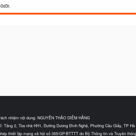
c0d3r.
trách nhiệm nội dung: NGUYỄN THẢO DIỄM HẰNG
hỉ: Tầng 2, Tòa nhà HH1, Đường Dương Đình Nghệ, Phường Cầu Giấy, TP Hà 
phép thiết lập mạng xã hội số 355/GP-BTTTT do Bộ Thông tin và Truyền thôn