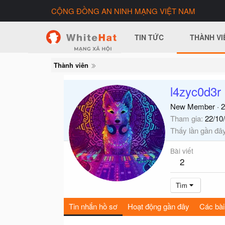
CỘNG ĐỒNG AN NINH MẠNG VIỆT NAM
TIN TỨC
THÀNH VI
Thành viên
l4zyc0d3r
New Member
·
2
Tham gia
22/10
Thấy lần gần đâ
Bài viết
2
Tìm
Tin nhắn hồ sơ
Hoạt động gần đây
Các bài