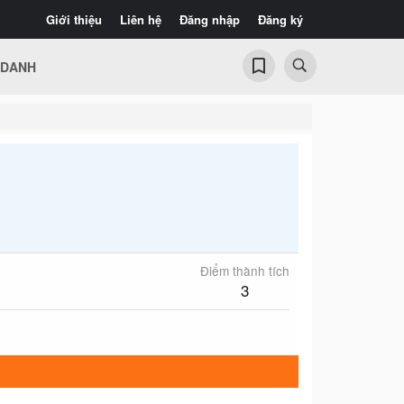
Giới thiệu
Liên hệ
Đăng nhập
Đăng ký
 DANH
Điểm thành tích
3