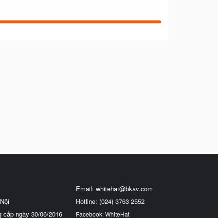
Email:
whitehat@bkav.com
Nội
Hotline: (024) 3763 2552
g cấp ngày 30/06/2016
Facebook: WhiteHat