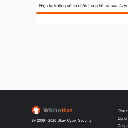
Hiện tại không có tin nhắn trong hồ sơ của l4zy
Chịu 
Địa c
@ 2009 -
2026
Bkav Cyber Security
Giấy 