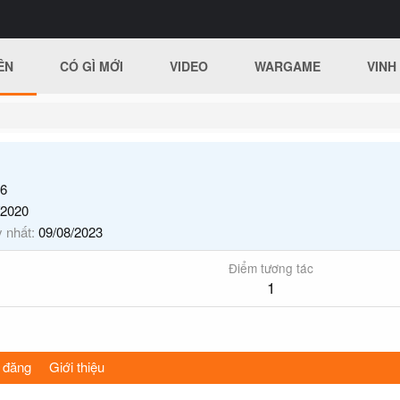
ÊN
CÓ GÌ MỚI
VIDEO
WARGAME
VINH
6
/2020
y nhất
09/08/2023
Điểm tương tác
1
 đăng
Giới thiệu