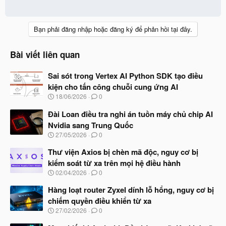
Bạn phải đăng nhập hoặc đăng ký để phản hồi tại đây.
Bài viết liên quan
Sai sót trong Vertex AI Python SDK tạo điều
kiện cho tấn công chuỗi cung ứng AI
N
18/06/2026
0
g
à
Đài Loan điều tra nghi án tuồn máy chủ chip AI
y
Nvidia sang Trung Quốc
b
N
27/05/2026
0
ắ
g
t
à
Thư viện Axios bị chèn mã độc, nguy cơ bị
đ
y
ầ
kiểm soát từ xa trên mọi hệ điều hành
b
u
N
02/04/2026
0
ắ
g
t
à
Hàng loạt router Zyxel dính lỗ hổng, nguy cơ bị
đ
y
ầ
chiếm quyền điều khiển từ xa
b
u
N
27/02/2026
0
ắ
g
t
à