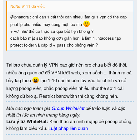
NoNs;9111 đã viết:
@phanora : chỉ cần 1 cái thôi cần nhiều làm gì 1 vpn có thể cấp
phát ip cho nhiều máy cùng một lúc mà
+ với như thế có thực sự quá bất tiện không ?
cách bảo mật sao không đơn giản hơn là làm 1 .htaccess tạo
protect folder và cấp id + pass cho phóng viên ?
Tại bro chưa quản lý VPN bao giờ nên bro chưa biết đó thôi,
nhiều ông quên cứ để VPN lướt web, xem sếch ... thành ra cả
bầy lag theo
tạo 1-10 cái thì còn tùy vào tài chính và số
lượng phóng viên, chắc phóng viên nhiều như thế sợ 1 cái
không đủ bro ạ. Restrict bandwidth thì càng không nên.
Mời các bạn tham gia
Group WhiteHat
để thảo luận và cập
nhật tin tức an ninh mạng hàng ngày.
Lưu ý từ WhiteHat:
Kiến thức an ninh mạng để phòng chống,
không làm điều xấu.
Luật pháp liên quan