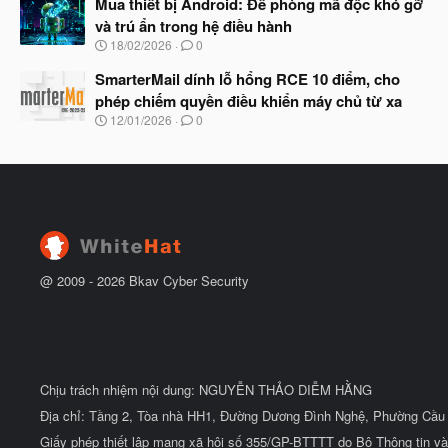
Mua thiết bị Android: Đề phòng mã độc khó gỡ
đ
y
ầ
và trú ẩn trong hệ điều hành
b
u
N
18/02/2026
0
ắ
g
t
à
SmarterMail dính lỗ hổng RCE 10 điểm, cho
đ
y
ầ
phép chiếm quyền điều khiển máy chủ từ xa
b
u
N
12/01/2026
0
ắ
g
t
à
đ
y
ầ
b
u
ắ
t
đ
ầ
u
@ 2009 -
2026
Bkav Cyber Security
Chịu trách nhiệm nội dung: NGUYỄN THẢO DIỄM HẰNG
Địa chỉ: Tầng 2, Tòa nhà HH1, Đường Dương Đình Nghệ, Phường Cầu 
Giấy phép thiết lập mạng xã hội số 355/GP-BTTTT do Bộ Thông tin và