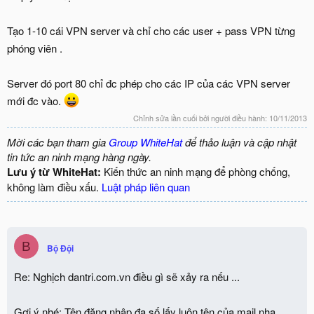
Tạo 1-10 cái VPN server và chỉ cho các user + pass VPN từng
phóng viên .
Server đó port 80 chỉ đc phép cho các IP của các VPN server
mới đc vào.
Chỉnh sửa lần cuối bởi người điều hành:
10/11/2013
Mời các bạn tham gia
Group WhiteHat
để thảo luận và cập nhật
tin tức an ninh mạng hàng ngày.
Lưu ý từ WhiteHat:
Kiến thức an ninh mạng để phòng chống,
không làm điều xấu.
Luật pháp liên quan
B
Bộ Đội
Re: Nghịch dantri.com.vn điều gì sẽ xảy ra nếu ...
Gợi ý nhé: Tên đăng nhập đa số lấy luôn tên của mail nha...