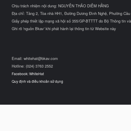
Chịu trách nhiệm nội dung: NGUYỄN THẢO DIỄM HẰNG
Địa chỉ: Tầng 2, Tòa nhà HH1, Đường Dương Đình Nghệ, Phường Cầu 
Giấy phép thiết lập mạng xã hội số 355/GP-BTTTT do Bộ Thông tin và
Ghi rõ 'nguồn Bkav' khi phát hành lại thông tin từ Website này
Email:
whitehat@bkav.com
Hotline: (024) 3763 2552
Facebook: WhiteHat
Quy định và điều khoản sử dụng