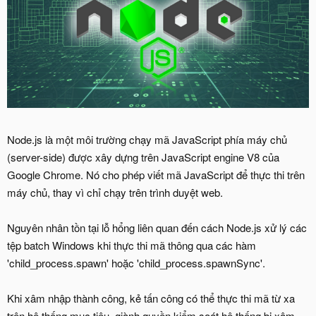
Node.js là một môi trường chạy mã JavaScript phía máy chủ
(server-side) được xây dựng trên JavaScript engine V8 của
Google Chrome. Nó cho phép viết mã JavaScript để thực thi trên
máy chủ, thay vì chỉ chạy trên trình duyệt web.
Nguyên nhân tồn tại lỗ hổng liên quan đến cách Node.js xử lý các
tệp batch Windows khi thực thi mã thông qua các hàm
'child_process.spawn' hoặc 'child_process.spawnSync'.
Khi xâm nhập thành công, kẻ tấn công có thể thực thi mã từ xa
trên hệ thống mục tiêu, giành quyền kiểm soát hệ thống bị xâm