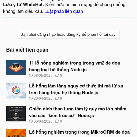
Lưu ý từ WhiteHat:
Kiến thức an ninh mạng để phòng chống,
không làm điều xấu.
Luật pháp liên quan
Bạn phải đăng nhập hoặc đăng ký để phản hồi tại đây.
Bài viết liên quan
11 lỗ hổng nghiêm trọng trong vm2 đe dọa
hàng loạt hệ thống Node.js
N
08/05/2026
0
g
à
Lỗ hổng làm tăng nguy cơ thực thi mã từ xa
y
trên hàng triệu hệ thống Node.js
b
N
20/04/2026
0
ắ
g
t
à
Chiến dịch thao túng tâm lý quy mô lớn nhắm
đ
y
ầ
vào các "kiến trúc sư" Node.js
b
u
N
06/04/2026
0
ắ
g
t
à
Lỗ hổng nghiêm trọng trong MikroORM đe dọa
đ
y
ầ