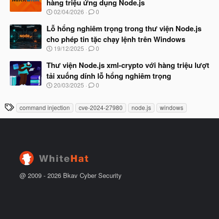
hàng triệu ứng dụng Node.js
b
u
N
02/04/2026
0
ắ
g
t
à
Lỗ hổng nghiêm trọng trong thư viện Node.js
đ
y
ầ
cho phép tin tặc chạy lệnh trên Windows
b
u
N
19/12/2025
0
ắ
g
t
à
Thư viện Node.js xml-crypto với hàng triệu lượt
đ
y
ầ
tải xuống dính lỗ hổng nghiêm trọng
b
u
N
20/03/2025
0
ắ
g
t
à
đ
T
command injection
cve-2024-27980
node.js
windows
y
ầ
h
b
u
ắ
ẻ
t
đ
ầ
u
@ 2009 -
2026
Bkav Cyber Security