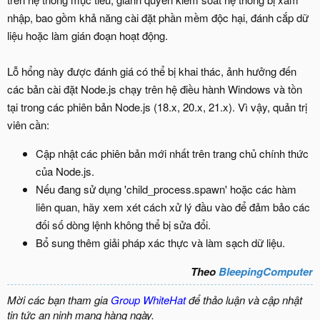
nhập, bao gồm khả năng cài đặt phần mềm độc hại, đánh cắp dữ
liệu hoặc làm gián đoạn hoạt động.
Lỗ hổng này được đánh giá có thể bị khai thác, ảnh hưởng đến
các bản cài đặt Node.js chạy trên hệ điều hành Windows và tồn
tại trong các phiên bản Node.js (18.x, 20.x, 21.x). Vì vậy, quản trị
viên cần:
Cập nhật các phiên bản mới nhất trên trang chủ chính thức
của Node.js.
Nếu đang sử dụng 'child_process.spawn' hoặc các hàm
liên quan, hãy xem xét cách xử lý đầu vào để đảm bảo các
đối số dòng lệnh không thể bị sửa đổi.
Bổ sung thêm giải pháp xác thực và làm sạch dữ liệu.
Theo
BleepingComputer
Mời các bạn tham gia
Group WhiteHat
để thảo luận và cập nhật
tin tức an ninh mạng hàng ngày.