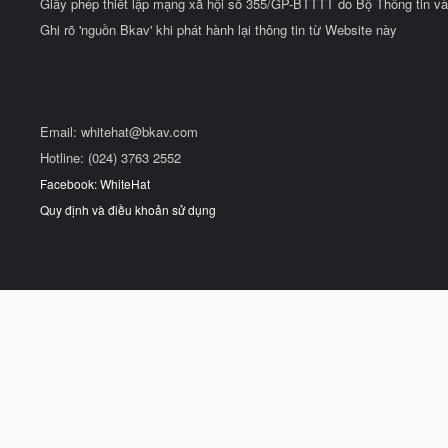
Giấy phép thiết lập mạng xã hội số 355/GP-BTTTT do Bộ Thông tin và
Ghi rõ 'nguồn Bkav' khi phát hành lại thông tin từ Website này
Email:
whitehat@bkav.com
Hotline: (024) 3763 2552
Facebook: WhiteHat
Quy định và điều khoản sử dụng