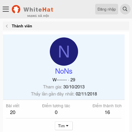
Đăng nhập
Thành viên
N
NoNs
W-------
·
29
Tham gia
30/10/2013
Thấy lần gần đây nhất
02/11/2018
Bài viết
Điểm tương tác
Điểm thành tích
20
0
16
Tìm