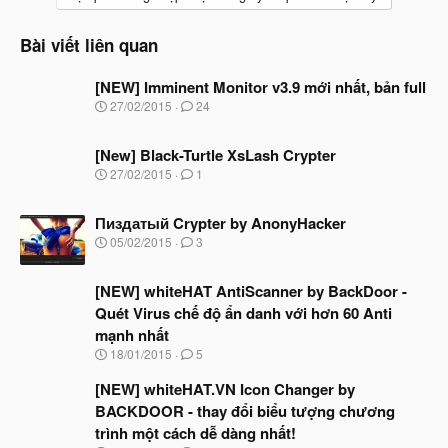
Bài viết liên quan
[NEW] Imminent Monitor v3.9 mới nhất, bản full
N
27/02/2015
24
g
à
[New] Black-Turtle XsLash Crypter
y
b
N
27/02/2015
1
ắ
g
t
à
đ
Пиздатый Crypter by AnonyHacker
y
ầ
b
N
05/02/2015
3
u
ắ
g
t
à
đ
[NEW] whiteHAT AntiScanner by BackDoor -
y
ầ
b
Quét Virus chế độ ẩn danh với hơn 60 Anti
u
ắ
mạnh nhất
t
đ
N
18/01/2015
5
ầ
g
u
à
[NEW] whiteHAT.VN Icon Changer by
y
BACKDOOR - thay đổi biểu tượng chương
b
trình một cách dễ dàng nhất!
ắ