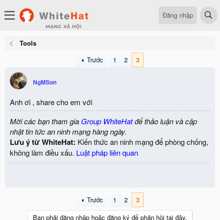
Đăng nhập
Tools
Trước
1
2
3
NgMSon
Anh ơi , share cho em với
Mời các bạn tham gia
Group WhiteHat
để thảo luận và cập
nhật tin tức an ninh mạng hàng ngày.
Lưu ý từ WhiteHat:
Kiến thức an ninh mạng để phòng chống,
không làm điều xấu.
Luật pháp liên quan
Trước
1
2
3
Bạn phải đăng nhập hoặc đăng ký để phản hồi tại đây.