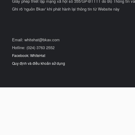
Giấy phép thiết lập mạng xã hội số 355/GP-BTTTT do Bộ Thông tin và
Ghi rõ 'nguồn Bkav' khi phát hành lại thông tin từ Website này
Email:
whitehat@bkav.com
Hotline: (024) 3763 2552
Facebook: WhiteHat
Quy định và điều khoản sử dụng