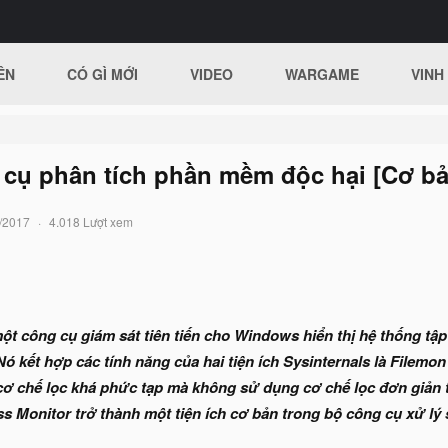
ÊN
CÓ GÌ MỚI
VIDEO
WARGAME
VINH
 cụ phân tích phần mềm độc hại [Cơ bả
/2017
4.018 Lượt xem
ột công cụ giám sát tiên tiến cho Windows hiển thị hệ thống tập 
Nó kết hợp các tính năng của hai tiện ích Sysinternals là Filemon 
cơ chế lọc khá phức tạp mà không sử dụng cơ chế lọc đơn giản 
s Monitor trở thành một tiện ích cơ bản trong bộ công cụ xử lý