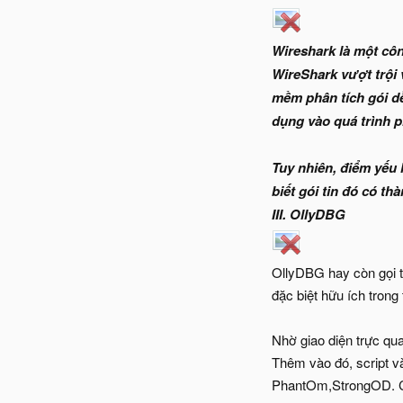
Wireshark là một côn
WireShark vượt trội 
mềm phân tích gói dễ
dụng vào quá trình p
Tuy nhiên, điểm yếu 
biết gói tin đó có t
III. OllyDBG
OllyDBG hay còn gọi t
đặc biệt hữu ích tron
Nhờ giao diện trực qua
Thêm vào đó, script v
PhantOm,StrongOD. Ch