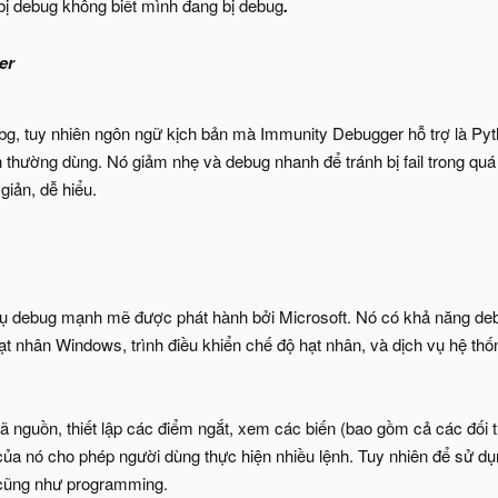
bị debug không biết mình đang bị debug
.
er
g, tuy nhiên ngôn ngữ kịch bản mà Immunity Debugger hỗ trợ là Py
ch thường dùng. Nó giảm nhẹ và debug nhanh để tránh bị fail trong qu
giản, dễ hiểu.
cụ debug mạnh mẽ được phát hành bởi Microsoft. Nó có khả năng de
t nhân Windows, trình điều khiển chế độ hạt nhân, và dịch vụ hệ th
nguồn, thiết lập các điểm ngắt, xem các biến (bao gồm cả các đối 
 nó cho phép người dùng thực hiện nhiều lệnh. Tuy nhiên để sử dụ
cũng như programming.