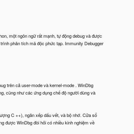
thon, một ngôn ngữ rất mạnh, tự động debug và được
á trình phân tích mã độc phức tạp. Immunity Debugger
bug trên cả user-mode và kernel-mode . WinDbg
ống, cũng như các ứng dụng chế độ người dùng và
tượng C ++), ngăn xếp dấu vết, và bộ nhớ. Cửa sổ
ng được WinDbg đòi hỏi có nhiều kinh nghiệm về