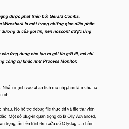
n mạng được phát triển bởi Gerald Combs.
ủa Wireshark là một trong những giao diện phần
t đường đi của gói tin, nên nosconf được ứng
 xác ứng dụng nào tạo ra gói tin gửi đi, mà chỉ
hững công cụ khác như Process Monitor.
ws. Nhấn mạnh vào phân tích mã nhị phân làm cho nó
n phí.
hau. Nó hỗ trợ debug file thực thi và file thư viện.
đảo. Một số plug-in quan trọng đó là Olly Advanced,
 trọng, ẩn tiến trình-tên cửa số Ollydbg … nhằm