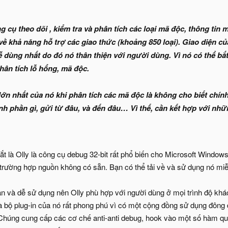
g cụ theo dõi , kiểm tra và phân tích các loại mã độc, thông ti
về khả năng hỗ trợ các giao thức (khoảng 850 loại). Giao diện c
 dùng nhất do đó nó thân thiện với người dùng. Vì nó có thể bắ
hân tích lỗ hổng, mã độc.
lớn nhất của nó khi phân tích các mã độc là không cho biết chính
hành phần gì, gửi từ đâu, và đến đâu… Vì thế, cần kết hợp với n
ắt là Olly là công cụ debug 32-bit rất phổ biến cho Microsoft Windo
g trường hợp nguồn không có sẵn. Bạn có thể tải về và sử dụng nó miễ
n và dễ sử dụng nên Olly phù hợp với người dùng ở mọi trình độ khác n
à bộ plug-in của nó rất phong phú vì có một cộng đồng sử dụng đông 
úng cung cấp các cơ chế anti-anti debug, hook vào một số hàm quan