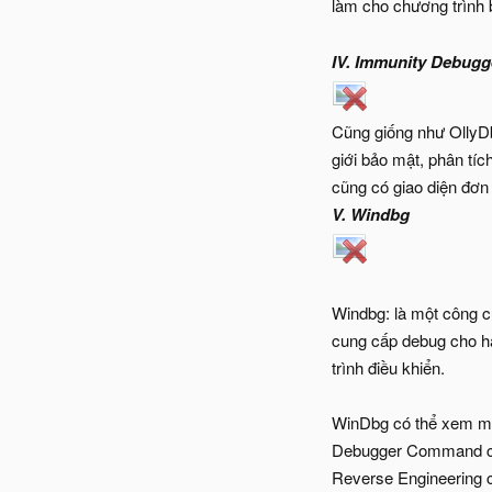
làm cho chương trình 
IV.
Immunity Debugg
Cũng giống như OllyDb
giới bảo mật, phân tí
cũng có giao diện đơn 
V.
Windbg
Windbg: là một công 
cung cấp debug cho hạ
trình điều khiển.
WinDbg có thể xem mã 
Debugger Command của
Reverse Engineering 