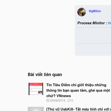
NgMSon
Process Minitor :
h
Bài viết liên quan
Tin Tiêu Điểm chỉ giới thiệu những
thông tin bạn quan tâm, ghé qua một 
chứ? VNnews
N
29/08/2016
0
g
à
[Thú vị] UsbKill- Tắt máy tính chỉ với