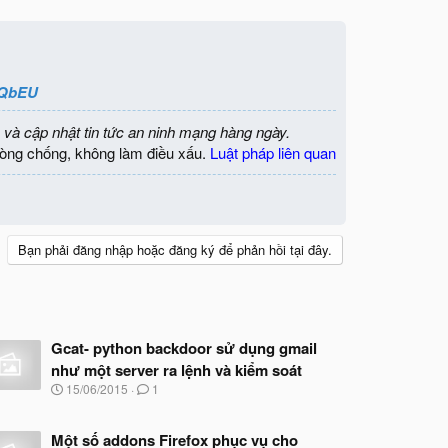
BQbEU
 và cập nhật tin tức an ninh mạng hàng ngày.
òng chống, không làm điều xấu.
Luật pháp liên quan
Bạn phải đăng nhập hoặc đăng ký để phản hồi tại đây.
Gcat- python backdoor sử dụng gmail
như một server ra lệnh và kiểm soát
N
15/06/2015
1
g
à
y
Một số addons Firefox phục vụ cho