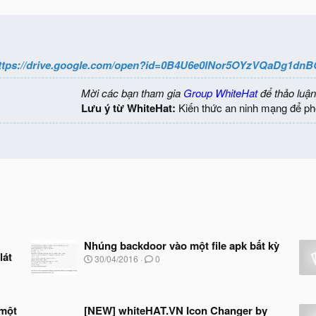
ttps://drive.google.com/open?id=0B4U6e0lNor5OYzVQaDg1dn
Mời các bạn tham gia
Group WhiteHat
để thảo luận
Lưu ý từ WhiteHat:
Kiến thức an ninh mạng để ph
Nhúng backdoor vào một file apk bất kỳ
lát
N
30/04/2016
0
g
à
y
b
 một
[NEW] whiteHAT.VN Icon Changer by
ắ