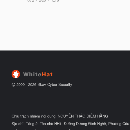
21/12/2014
0
ắ
g
t
à
đ
y
ầ
b
u
ắ
t
đ
ầ
u
@ 2009 -
2026
Bkav Cyber Security
Chịu trách nhiệm nội dung: NGUYỄN THẢO DIỄM HẰNG
Địa chỉ: Tầng 2, Tòa nhà HH1, Đường Dương Đình Nghệ, Phường Cầu 