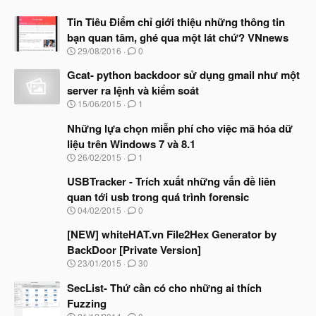
Tin Tiêu Điểm chỉ giới thiệu những thông tin
bạn quan tâm, ghé qua một lát chứ? VNnews
N
29/08/2016
0
g
à
Gcat- python backdoor sử dụng gmail như một
y
server ra lệnh và kiểm soát
b
N
15/06/2015
1
ắ
g
t
à
Những lựa chọn miễn phí cho việc mã hóa dữ
đ
y
ầ
liệu trên Windows 7 và 8.1
b
u
N
26/02/2015
1
ắ
g
t
à
USBTracker - Trích xuất những vấn đề liên
đ
y
ầ
quan tới usb trong quá trình forensic
b
u
N
04/02/2015
0
ắ
g
t
à
[NEW] whiteHAT.vn File2Hex Generator by
đ
y
ầ
BackDoor [Private Version]
b
u
N
23/01/2015
30
ắ
g
t
à
SecList- Thứ cần có cho những ai thích
đ
y
ầ
Fuzzing
b
u
N