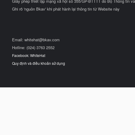
Giấy phép thiết lập mạng xã hội số 355/GP-BTTTT do Bộ Thông tin và
Ghi rõ 'nguồn Bkav' khi phát hành lại thông tin từ Website này
Email:
whitehat@bkav.com
Hotline: (024) 3763 2552
Facebook: WhiteHat
Quy định và điều khoản sử dụng