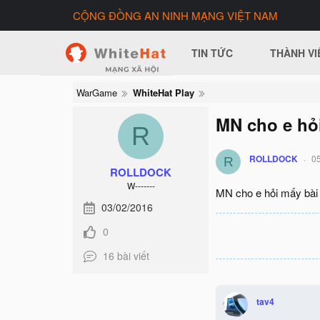
CỘNG ĐỒNG AN NINH MẠNG VIỆT NAM
TIN TỨC
THÀNH VI
WarGame
WhiteHat Play
MN cho e hỏ
R
ROLLDOCK
0
R
ROLLDOCK
W-------
MN cho e hỏi mấy bài 
03/02/2016
0
16 bài viết
tav4