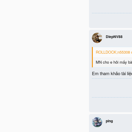
DiepNV88
ROLLDOCK;n55308 đã
MN cho e hỏi mấy bài
Em tham khảo tài liệ
ping