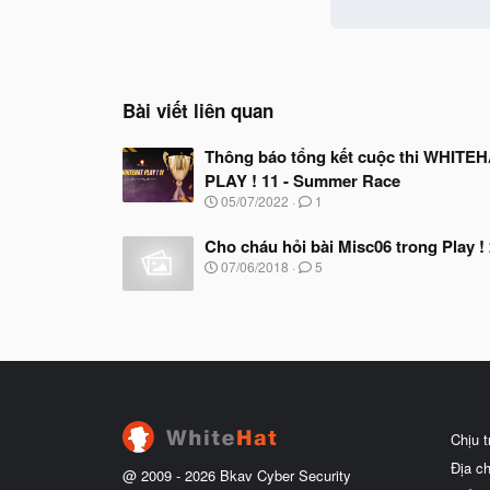
Bài viết liên quan
Thông báo tổng kết cuộc thi WHITE
PLAY ! 11 - Summer Race
N
05/07/2022
1
g
à
Cho cháu hỏi bài Misc06 trong Play ! 
y
N
07/06/2018
5
b
g
ắ
à
t
y
đ
b
ầ
ắ
u
t
đ
ầ
u
Chịu 
Địa c
@ 2009 -
2026
Bkav Cyber Security