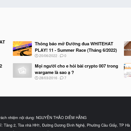
HAT
Thông báo mở Đường đua WHITEHAT
PLAY! 11 - Summer Race (Tháng 6/2022)
N
20/06/2022
0
g
à
2
Mọi người cho e hỏi bài crypto 007 trong
y
wargame là sao ạ ?
b
N
28/03/2016
7
ắ
g
t
à
đ
y
ầ
b
u
ắ
t
đ
ầ
trách nhiệm nội dung: NGUYỄN THẢO DIỄM HẰNG
u
hỉ: Tầng 2, Tòa nhà HH1, Đường Dương Đình Nghệ, Phường Cầu Giấy, TP Hà 