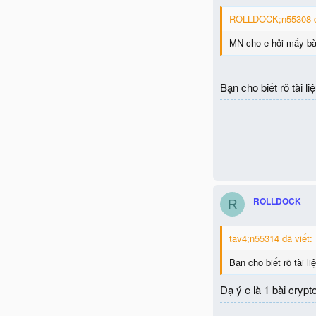
ROLLDOCK;n55308 đã
MN cho e hỏi mấy bài
Bạn cho biết rõ tài l
ROLLDOCK
R
tav4;n55314 đã viết:
Bạn cho biết rõ tài l
Dạ ý e là 1 bài cryp