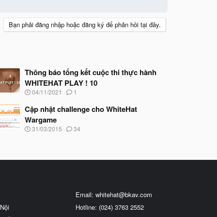
Bạn phải đăng nhập hoặc đăng ký để phản hồi tại đây.
Thông báo tổng kết cuộc thi thực hành
WHITEHAT PLAY ! 10
N
04/11/2021
1
g
à
Cập nhật challenge cho WhiteHat
y
Wargame
b
N
31/03/2015
34
ắ
g
t
à
đ
y
ầ
b
u
ắ
t
đ
ầ
Email:
whitehat@bkav.com
u
Nội
Hotline: (024) 3763 2552