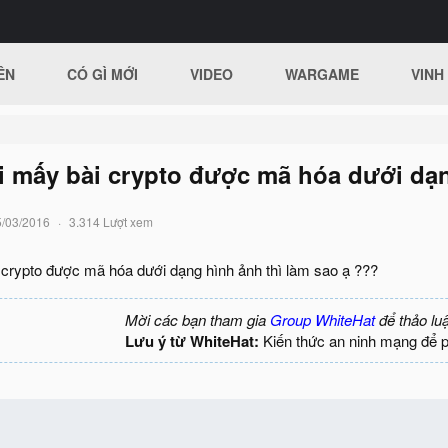
ÊN
CÓ GÌ MỚI
VIDEO
WARGAME
VINH
i mấy bài crypto được mã hóa dưới dạn
5/03/2016
3.314 Lượt xem
crypto được mã hóa dưới dạng hình ảnh thì làm sao ạ ???
Mời các bạn tham gia
Group WhiteHat
để thảo lu
Lưu ý từ WhiteHat:
Kiến thức an ninh mạng để 