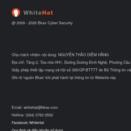
đ
ầ
u
@ 2009 -
2026
Bkav Cyber Security
Chịu trách nhiệm nội dung: NGUYỄN THẢO DIỄM HẰNG
Địa chỉ: Tầng 2, Tòa nhà HH1, Đường Dương Đình Nghệ, Phường Cầu 
Giấy phép thiết lập mạng xã hội số 355/GP-BTTTT do Bộ Thông tin và
Ghi rõ 'nguồn Bkav' khi phát hành lại thông tin từ Website này
Email:
whitehat@bkav.com
Hotline: (024) 3763 2552
Facebook: WhiteHat
Quy định và điều khoản sử dụng