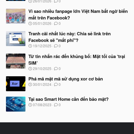
N
26/01/2026
0
g
à
Vì sao nhiều fanpage lớn Việt Nam bất ngờ biến
y
mất trên Facebook?
b
N
05/01/2026
0
ắ
g
t
à
Tranh cãi nhất lúc này: Chia sẻ link trên
đ
y
ầ
Facebook sẽ "mất phí"?
b
u
N
19/12/2025
0
ắ
g
t
à
Từ tin nhắn rác đến khủng bố: Mặt tối của ‘trại
đ
y
ầ
SIM’
b
u
N
29/10/2025
0
ắ
g
t
à
Phá mã mật mã sử dụng xor cơ bản
đ
y
ầ
N
30/01/2024
0
b
u
g
ắ
à
t
Tại sao Smart Home cần đến bảo mật?
y
đ
b
N
07/08/2023
0
ầ
ắ
g
u
t
à
đ
y
ầ
b
u
ắ
t