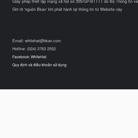
Giấy phép thiết lập mạng xã hội số 355/GP-BTTTT do Bộ Thông tin và
Ghi rõ 'nguồn Bkav' khi phát hành lại thông tin từ Website này
Email:
whitehat@bkav.com
Hotline: (024) 3763 2552
Facebook: WhiteHat
Quy định và điều khoản sử dụng