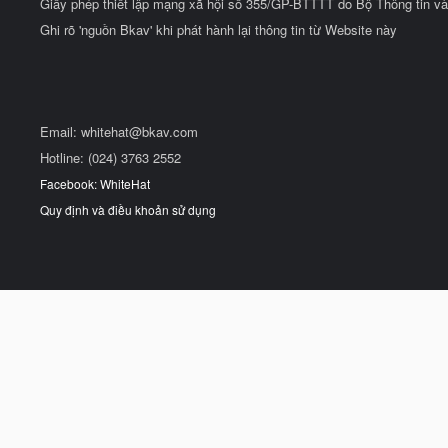
Giấy phép thiết lập mạng xã hội số 355/GP-BTTTT do Bộ Thông tin và
Ghi rõ 'nguồn Bkav' khi phát hành lại thông tin từ Website này
Email:
whitehat@bkav.com
Hotline: (024) 3763 2552
Facebook: WhiteHat
Quy định và điều khoản sử dụng