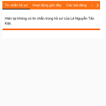
Tin nhắn hồ sơ
Hoạt động gần đây
Các bài đăng
Giới thiệu
Hiện tại không có tin nhắn trong hồ sơ của Lê Nguyễn Tấn
Kiệt.