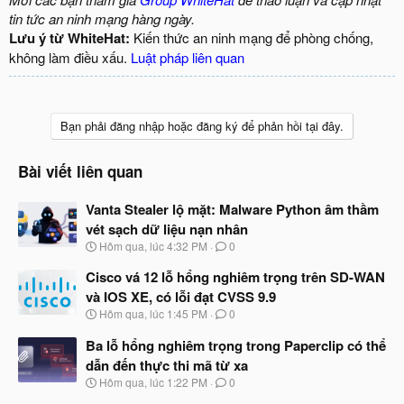
tin tức an ninh mạng hàng ngày.
Lưu ý từ WhiteHat:
Kiến thức an ninh mạng để phòng chống,
không làm điều xấu.
Luật pháp liên quan
Bạn phải đăng nhập hoặc đăng ký để phản hồi tại đây.
Bài viết liên quan
Vanta Stealer lộ mặt: Malware Python âm thầm
vét sạch dữ liệu nạn nhân
N
Hôm qua, lúc 4:32 PM
0
g
à
Cisco vá 12 lỗ hổng nghiêm trọng trên SD-WAN
y
và IOS XE, có lỗi đạt CVSS 9.9
b
N
Hôm qua, lúc 1:45 PM
0
ắ
g
t
à
Ba lỗ hổng nghiêm trọng trong Paperclip có thể
đ
y
ầ
dẫn đến thực thi mã từ xa
b
u
N
Hôm qua, lúc 1:22 PM
0
ắ
g
t