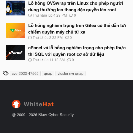
à
Lỗ hổng OVSwrap trên Linux cho phép người
đ
y
ầ
dùng thường leo thang đặc quyền lên root
b
u
N
Thứ năm lúc 4:29 PM
0
ắ
g
t
à
Lỗ hổng nghiêm trọng trên Gitea có thể dẫn tới
đ
y
ầ
chiếm quyền máy chủ từ xa
b
u
N
Thứ tư lúc 2:22 PM
0
ắ
g
t
à
cPanel vá lỗ hổng nghiêm trọng cho phép thực
đ
y
ầ
thi SQL với quyền root cơ sở dữ liệu
b
u
N
Thứ tư lúc 11:12 AM
0
ắ
g
t
à
đ
T
cve-2023-47565
qnap
viostor nvr qnap
y
ầ
h
b
u
ắ
ẻ
t
đ
ầ
u
@ 2009 -
2026
Bkav Cyber Security