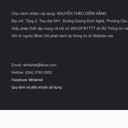
Chịu trách nhiệm nội dung: NGUYỄN THẢO DIỄM HẰNG
Địa chỉ: Tầng 2, Tòa nhà HH1, Đường Dương Đình Nghệ, Phường Cầu 
Giấy phép thiết lập mạng xã hội số 355/GP-BTTTT do Bộ Thông tin và
Ghi rõ 'nguồn Bkav' khi phát hành lại thông tin từ Website này
Email:
whitehat@bkav.com
Hotline: (024) 3763 2552
Facebook: WhiteHat
Quy định và điều khoản sử dụng