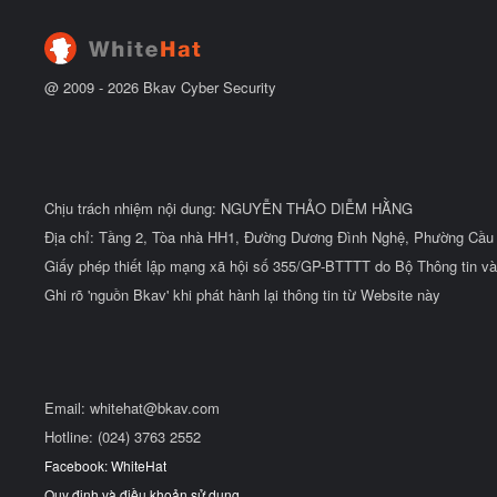
t
đ
ầ
u
@ 2009 -
2026
Bkav Cyber Security
Chịu trách nhiệm nội dung: NGUYỄN THẢO DIỄM HẰNG
Địa chỉ: Tầng 2, Tòa nhà HH1, Đường Dương Đình Nghệ, Phường Cầu 
Giấy phép thiết lập mạng xã hội số 355/GP-BTTTT do Bộ Thông tin và
Ghi rõ 'nguồn Bkav' khi phát hành lại thông tin từ Website này
Email:
whitehat@bkav.com
Hotline: (024) 3763 2552
Facebook: WhiteHat
Quy định và điều khoản sử dụng