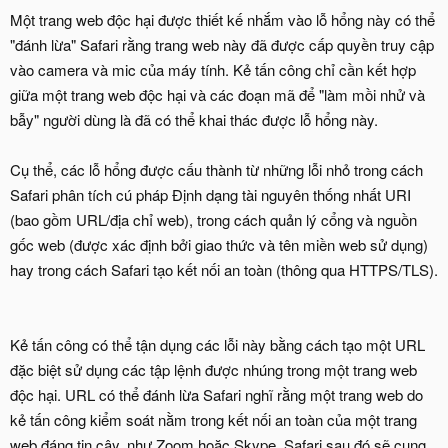
Một trang web độc hại được thiết kế nhắm vào lỗ hổng này có thể
"đánh lừa" Safari rằng trang web này đã được cấp quyền truy cập
vào camera và mic của máy tính. Kẻ tấn công chỉ cần kết hợp
giữa một trang web độc hại và các đoạn mã để "làm mồi nhử và
bẫy" người dùng là đã có thể khai thác được lỗ hổng này.
Cụ thể, các lỗ hổng được cấu thành từ những lỗi nhỏ trong cách
Safari phân tích cú pháp Định dạng tài nguyên thống nhất URI
(bao gồm URL/địa chỉ web), trong cách quản lý cổng và nguồn
gốc web (được xác định bởi giao thức và tên miền web sử dụng)
hay trong cách Safari tạo kết nối an toàn (thông qua HTTPS/TLS).
Kẻ tấn công có thể tận dụng các lỗi này bằng cách tạo một URL
đặc biệt sử dụng các tập lệnh được nhúng trong một trang web
độc hại. URL có thể đánh lừa Safari nghĩ rằng một trang web do
kẻ tấn công kiểm soát nằm trong kết nối an toàn của một trang
web đáng tin cậy, như Zoom hoặc Skype. Safari sau đó sẽ cung