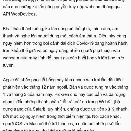
cấp cho những kẻ tấn công quyền truy cập webcam thông qua
API WebDevices.
Khai thác thành công, kẻ tấn công có thể ghi lại hình ảnh, âm
thanh và nghe lén người dùng một cách âm thầm. Điều này càng
nguy hiểm hơn trong bối cảnh đại dịch Covid-19 đang hoành hành
trên khắp thế giới và có ngày càng nhiều người phụ thuộc vào
webcam của máy tính để tham gia các buổi họp và lớp học trực
tuyến.
Apple đã khắc phục lỗ hổng này khá nhanh sau khi lần đầu tiên
phát hiện vào tháng 12 năm ngoái. Bản vá được tung ra vào tháng
1 và tháng 3 của năm nay. Pickren cho hay các bản vá đã "đụng
chạm" đến những thành phần "rất, rất cũ" có trong WebKit (bộ
dựng trang của Safari), tuy nhiên, chúng được ưu tiên xử lý nhanh
bởi mức độ nguy hiểm trong thời điểm hiện tại. Nói cách khác,
người iOS và Mac có thể trở thành nạn nhân bởi những kẻ tấn
công đang tích cực khai thác những lỗ hổng này.