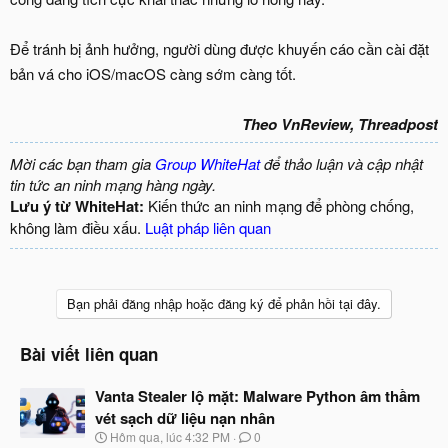
Để tránh bị ảnh hưởng, người dùng được khuyến cáo cần cài đặt
bản vá cho iOS/macOS càng sớm càng tốt.
Theo VnReview, Threadpost
Mời các bạn tham gia
Group WhiteHat
để thảo luận và cập nhật
tin tức an ninh mạng hàng ngày.
Lưu ý từ WhiteHat:
Kiến thức an ninh mạng để phòng chống,
không làm điều xấu.
Luật pháp liên quan
Bạn phải đăng nhập hoặc đăng ký để phản hồi tại đây.
Bài viết liên quan
Vanta Stealer lộ mặt: Malware Python âm thầm
vét sạch dữ liệu nạn nhân
N
Hôm qua, lúc 4:32 PM
0