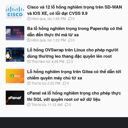
g
à
Cisco vá 12 lỗ hổng nghiêm trọng trên SD-WAN
y
và IOS XE, có lỗi đạt CVSS 9.9
b
N
Hôm qua, lúc 1:45 PM
0
ắ
g
t
à
Ba lỗ hổng nghiêm trọng trong Paperclip có thể
đ
y
ầ
dẫn đến thực thi mã từ xa
b
u
N
Hôm qua, lúc 1:22 PM
0
ắ
g
t
à
Lỗ hổng OVSwrap trên Linux cho phép người
đ
y
ầ
dùng thường leo thang đặc quyền lên root
b
u
N
Thứ năm lúc 4:29 PM
0
ắ
g
t
à
Lỗ hổng nghiêm trọng trên Gitea có thể dẫn tới
đ
y
ầ
chiếm quyền máy chủ từ xa
b
u
N
Thứ tư lúc 2:22 PM
0
ắ
g
t
à
cPanel vá lỗ hổng nghiêm trọng cho phép thực
đ
y
ầ
thi SQL với quyền root cơ sở dữ liệu
b
u
N
Thứ tư lúc 11:12 AM
0
ắ
g
t
à
đ
y
ầ
b
u
ắ