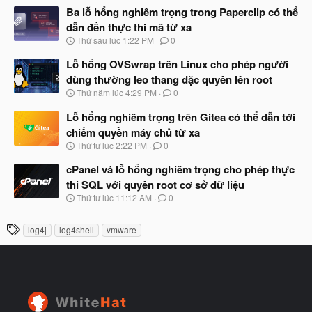
t
à
Ba lỗ hổng nghiêm trọng trong Paperclip có thể
đ
y
ầ
dẫn đến thực thi mã từ xa
b
u
N
Thứ sáu lúc 1:22 PM
0
ắ
g
t
à
Lỗ hổng OVSwrap trên Linux cho phép người
đ
y
ầ
dùng thường leo thang đặc quyền lên root
b
u
N
Thứ năm lúc 4:29 PM
0
ắ
g
t
à
Lỗ hổng nghiêm trọng trên Gitea có thể dẫn tới
đ
y
ầ
chiếm quyền máy chủ từ xa
b
u
N
Thứ tư lúc 2:22 PM
0
ắ
g
t
à
cPanel vá lỗ hổng nghiêm trọng cho phép thực
đ
y
ầ
thi SQL với quyền root cơ sở dữ liệu
b
u
N
Thứ tư lúc 11:12 AM
0
ắ
g
t
à
đ
T
log4j
log4shell
vmware
y
ầ
h
b
u
ắ
ẻ
t
đ
ầ
u