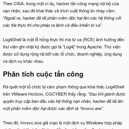
Theo CISA, trong một ví dụ, hacker tấn công mạng nội bộ của
nạn nhân, sau đó khai thác và trích xuất thông tin nhạy cảm.
“
Ngoài ra, hacker đã tải phần mềm độc hại lên các hệ thống với
các file thực thi cho phép ra lệnh và điều khiển từ xa
”.
Log4Shell là một lỗ hổng thực thi mã từ xa (RCE) ảnh hưởng đến
thư viện ghi nhật ký được gọi là “Log4j” trong Apache. Thư viện
được sử dụng rộng rãi bởi các tổ chức, doanh nghiệp, ứng dụng
và dịch vụ khác nhau.
Phân tích cuộc tấn công
Rà quét một tổ chức bị xâm phạm thông qua khai thác Log4Shell
trên VMware Horizon, CGCYBER thấy rằng: “
Sau khi giành được
quyền truy cập ban đầu vào hệ thống nạn nhân, hacker đã tải lên
một phần mềm độc hại được xác định là “hmsvc.exe”.
Theo đó, hmsvc.exe giả mạo là một dịch vụ Windows hợp pháp