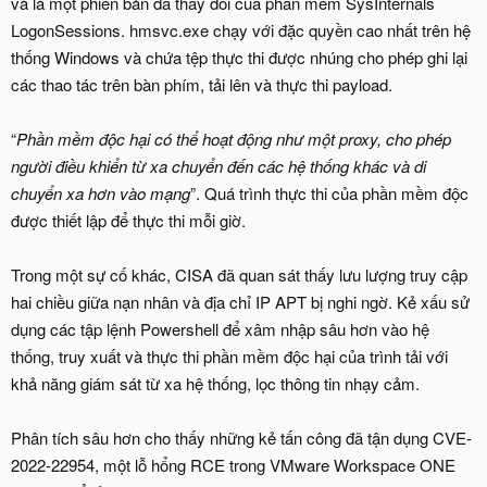
và là một phiên bản đã thay đổi của phần mềm SysInternals
LogonSessions. hmsvc.exe chạy với đặc quyền cao nhất trên hệ
thống Windows và chứa tệp thực thi được nhúng cho phép ghi lại
các thao tác trên bàn phím, tải lên và thực thi payload.
“
Phần mềm độc hại có thể hoạt động như một proxy, cho phép
người điều khiển từ xa chuyển đến các hệ thống khác và di
chuyển xa hơn vào mạng
”. Quá trình thực thi của phần mềm độc
được thiết lập để thực thi mỗi giờ.
Trong một sự cố khác, CISA đã quan sát thấy lưu lượng truy cập
hai chiều giữa nạn nhân và địa chỉ IP APT bị nghi ngờ. Kẻ xấu sử
dụng các tập lệnh Powershell để xâm nhập sâu hơn vào hệ
thống, truy xuất và thực thi phần mềm độc hại của trình tải với
khả năng giám sát từ xa hệ thống, lọc thông tin nhạy cảm.
Phân tích sâu hơn cho thấy những kẻ tấn công đã tận dụng CVE-
2022-22954, một lỗ hổng RCE trong VMware Workspace ONE