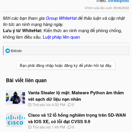
Theo:
threatpost
Chỉnh sửa lần cuối:
29/06/2022
Mời các bạn tham gia
Group WhiteHat
để thảo luận và cập nhật
tin tức an ninh mạng hàng ngày.
Lưu ý từ WhiteHat:
Kiến thức an ninh mạng để phòng chống,
không làm điều xấu.
Luật pháp liên quan
R
t04ndv
e
a
c
Bạn phải đăng nhập hoặc đăng ký để phản hồi tại đây.
t
i
o
Bài viết liên quan
n
s
Vanta Stealer lộ mặt: Malware Python âm thầm
:
vét sạch dữ liệu nạn nhân
N
Thứ sáu lúc 4:32 PM
0
g
à
Cisco vá 12 lỗ hổng nghiêm trọng trên SD-WAN
y
và IOS XE, có lỗi đạt CVSS 9.9
b
N
Thứ sáu lúc 1:45 PM
0
ắ
g