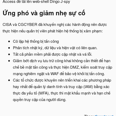
Access để tải lên web-shell Dingo J-spy
Ứng phó và giảm nhẹ sự cố
CISA và CGCYBER đã khuyến nghị các hành động nên được
thực hiện nếu quản trị viên phát hiện hệ thống bị xâm phạm:
Cô lập hệ thống bị tấn công
Phân tích nhật ký, dữ liệu và hiện vật có liên quan.
Tất cả phần mềm phải được cập nhật và vá lỗi.
Giảm bớt dịch vụ lưu trữ công khai không cần thiết để hạn
chế bề mặt tấn công và thực hiện DMZ, kiểm soát truy cập
mạng nghiêm ngặt và WAF để bảo vệ khỏi bị tấn công.
Các tổ chức được khuyên nên triển khai các phương pháp
hay nhất để quản lý danh tính và truy cập (IAM) bằng xác
thực đa yếu tố (MFA), thực thi mật khẩu mạnh và hạn chế
quyền truy cập của người dùng.