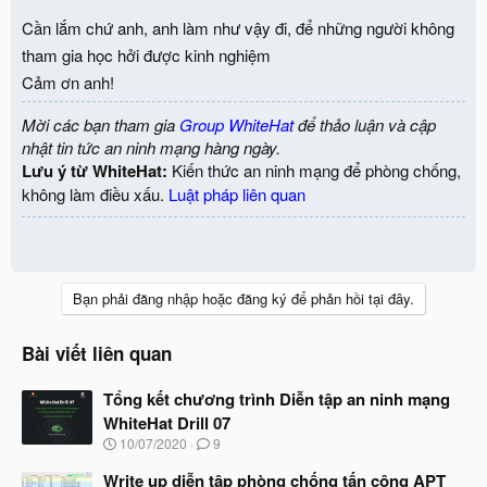
Cần lắm chứ anh, anh làm như vậy đi, để những người không
tham gia học hởi được kinh nghiệm
Cảm ơn anh!
Mời các bạn tham gia
Group WhiteHat
để thảo luận và cập
nhật tin tức an ninh mạng hàng ngày.
Lưu ý từ WhiteHat:
Kiến thức an ninh mạng để phòng chống,
không làm điều xấu.
Luật pháp liên quan
Bạn phải đăng nhập hoặc đăng ký để phản hồi tại đây.
Bài viết liên quan
Tổng kết chương trình Diễn tập an ninh mạng
WhiteHat Drill 07
N
10/07/2020
9
g
à
Write up diễn tập phòng chống tấn công APT