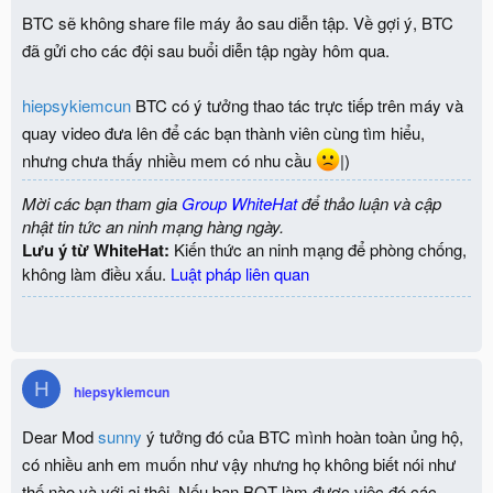
BTC sẽ không share file máy ảo sau diễn tập. Về gợi ý, BTC
đã gửi cho các đội sau buổi diễn tập ngày hôm qua.
hiepsykiemcun
BTC có ý tưởng thao tác trực tiếp trên máy và
quay video đưa lên để các bạn thành viên cùng tìm hiểu,
nhưng chưa thấy nhiều mem có nhu cầu
|)
Mời các bạn tham gia
Group WhiteHat
để thảo luận và cập
nhật tin tức an ninh mạng hàng ngày.
Lưu ý từ WhiteHat:
Kiến thức an ninh mạng để phòng chống,
không làm điều xấu.
Luật pháp liên quan
H
hiepsykiemcun
Dear Mod
sunny
ý tưởng đó của BTC mình hoàn toàn ủng hộ,
có nhiều anh em muốn như vậy nhưng họ không biết nói như
thế nào và với ai thôi. Nếu ban BQT làm được việc đó các