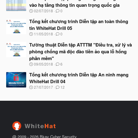
y
vào hạ tầng thông tin quan trọng quốc gia
b
N
02/07/2018
0
ắ
g
t
à
Tổng kết chương trình Diễn tập an toàn thông
đ
y
ầ
tin WhiteHat Drill 05
b
u
N
11/05/2018
0
ắ
g
t
à
Tường thuật Diễn tập ATTTM "Điều tra, xử lý và
đ
y
ầ
phòng chống mã độc đào tiền ảo qua lỗ hổng
b
u
phần mềm"
ắ
t
N
09/05/2018
6
đ
g
ầ
à
Tổng kết chương trình Diễn tập An ninh mạng
u
y
WhiteHat Drill 04
b
N
27/07/2017
12
ắ
g
t
à
đ
y
ầ
b
u
ắ
t
đ
ầ
u
@ 2009 -
2026
Bkav Cyber Security