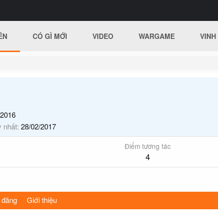
ÊN
CÓ GÌ MỚI
VIDEO
WARGAME
VINH
/2016
y nhất
28/02/2017
Điểm tương tác
4
 đăng
Giới thiệu