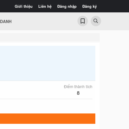
Giới thiệu
Liên hệ
Đăng nhập
Đăng ký
 DANH
Điểm thành tích
8