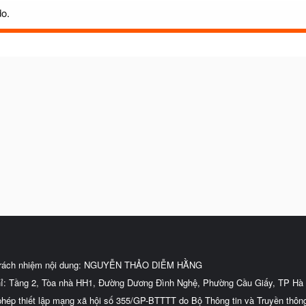
do.
trách nhiệm nội dung: NGUYỄN THẢO DIỄM HẰNG
hỉ: Tầng 2, Tòa nhà HH1, Đường Dương Đình Nghệ, Phường Cầu Giấy, TP Hà 
phép thiết lập mạng xã hội số 355/GP-BTTTT do Bộ Thông tin và Truyền thôn