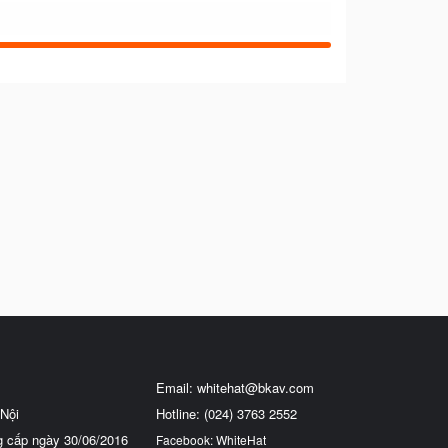
Email:
whitehat@bkav.com
Nội
Hotline: (024) 3763 2552
g cấp ngày 30/06/2016
Facebook: WhiteHat