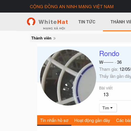
CỘNG ĐỒNG AN NINH MẠNG VIỆT NAM
TIN TỨC
THÀNH VI
Thành viên
Rondo
W-------
·
36
Tham gia
12/05
Thấy lần gần đâ
Bài viết
13
Tìm
Tin nhắn hồ sơ
Hoạt động gần đây
Các bài