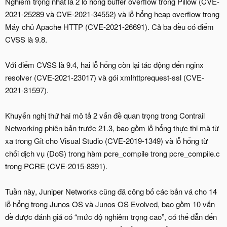
Nghiêm trọng nhất là 2 lỗ hổng buffer overflow trong Pillow (CVE-
2021-25289 và CVE-2021-34552) và lỗ hổng heap overflow trong
Máy chủ Apache HTTP (CVE-2021-26691). Cả ba đều có điểm
CVSS là 9.8.
Với điểm CVSS là 9.4, hai lỗ hổng còn lại tác động đến nginx
resolver (CVE-2021-23017) và gói xmlhttprequest-ssl (CVE-
2021-31597).
Khuyến nghị thứ hai mô tả 2 vấn đề quan trọng trong Contrail
Networking phiên bản trước 21.3, bao gồm lỗ hổng thực thi mã từ
xa trong Git cho Visual Studio (CVE-2019-1349) và lỗ hổng từ
chối dịch vụ (DoS) trong hàm pcre_compile trong pcre_compile.c
trong PCRE (CVE-2015-8391).
Tuần này, Juniper Networks cũng đã công bố các bản vá cho 14
lỗ hổng trong Junos OS và Junos OS Evolved, bao gồm 10 vấn
đề được đánh giá có “mức độ nghiêm trọng cao”, có thể dẫn đến