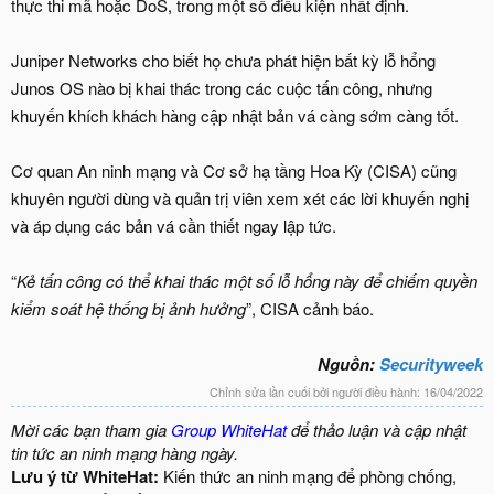
thực thi mã hoặc DoS, trong một số điều kiện nhất định.
Juniper Networks cho biết họ chưa phát hiện bất kỳ lỗ hổng
Junos OS nào bị khai thác trong các cuộc tấn công, nhưng
khuyến khích khách hàng cập nhật bản vá càng sớm càng tốt.
Cơ quan An ninh mạng và Cơ sở hạ tầng Hoa Kỳ (CISA) cũng
khuyên người dùng và quản trị viên xem xét các lời khuyến nghị
và áp dụng các bản vá cần thiết ngay lập tức.
“
Kẻ tấn công có thể khai thác một số lỗ hổng này để chiếm quyền
kiểm soát hệ thống bị ảnh hưởng
”, CISA cảnh báo.
Nguồn:
Securityweek
Chỉnh sửa lần cuối bởi người điều hành:
16/04/2022
Mời các bạn tham gia
Group WhiteHat
để thảo luận và cập nhật
tin tức an ninh mạng hàng ngày.
Lưu ý từ WhiteHat:
Kiến thức an ninh mạng để phòng chống,