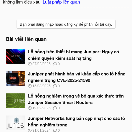
không làm điều xấu.
Luật pháp liên quan
Bạn phải đăng nhập hoặc đăng ký để phản hồi tại đây.
Bài viết liên quan
Lỗ hổng trên thiết bị mạng Juniper: Nguy cơ
chiếm quyền kiểm soát hạ tầng
N
27/02/2026
0
g
à
Juniper phát hành bản vá khẩn cấp cho lỗ hổng
y
nghiêm trọng CVE-2025-21590
b
N
15/03/2025
0
ắ
g
t
à
Lỗ hổng nghiêm trọng về bỏ qua xác thực trên
đ
y
ầ
Juniper Session Smart Routers
b
u
N
19/02/2025
0
ắ
g
t
à
Juniper Networks tung bản cập nhật cho các lỗ
đ
y
ầ
hổng nghiêm trọng
b
u
N
31/01/2024
0
ắ