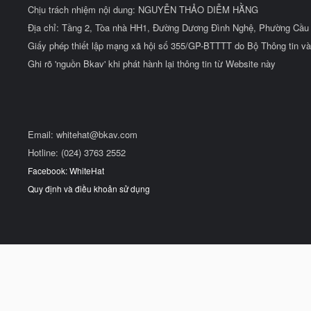
Chịu trách nhiệm nội dung: NGUYỄN THẢO DIỄM HẰNG
Địa chỉ: Tầng 2, Tòa nhà HH1, Đường Dương Đình Nghệ, Phường Cầu 
Giấy phép thiết lập mạng xã hội số 355/GP-BTTTT do Bộ Thông tin và
Ghi rõ 'nguồn Bkav' khi phát hành lại thông tin từ Website này
Email:
whitehat@bkav.com
Hotline: (024) 3763 2552
Facebook: WhiteHat
Quy định và điều khoản sử dụng