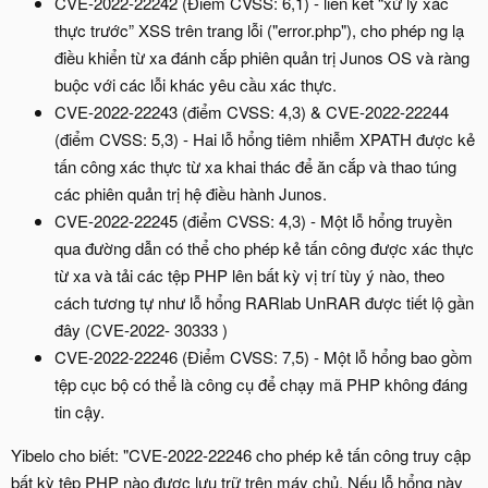
CVE-2022-22242 (Điểm CVSS: 6,1) - liên kết “xử lý xác
thực trước” XSS trên trang lỗi ("error.php"), cho phép ng lạ
điều khiển từ xa đánh cắp phiên quản trị Junos OS và ràng
buộc với các lỗi khác yêu cầu xác thực.
CVE-2022-22243 (điểm CVSS: 4,3) & CVE-2022-22244
(điểm CVSS: 5,3) - Hai lỗ hổng tiêm nhiễm XPATH được kẻ
tấn công xác thực từ xa khai thác để ăn cắp và thao túng
các phiên quản trị hệ điều hành Junos.
CVE-2022-22245 (điểm CVSS: 4,3) - Một lỗ hổng truyền
qua đường dẫn có thể cho phép kẻ tấn công được xác thực
từ xa và tải các tệp PHP lên bất kỳ vị trí tùy ý nào, theo
cách tương tự như lỗ hổng RARlab UnRAR được tiết lộ gần
đây (CVE-2022- 30333 )
CVE-2022-22246 (Điểm CVSS: 7,5) - Một lỗ hổng bao gồm
tệp cục bộ có thể là công cụ để chạy mã PHP không đáng
tin cậy.
Yibelo cho biết: "CVE-2022-22246 cho phép kẻ tấn công truy cập
bất kỳ tệp PHP nào được lưu trữ trên máy chủ. Nếu lỗ hổng này