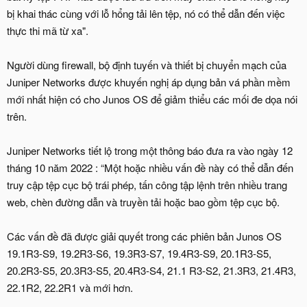
bị khai thác cùng với lỗ hổng tải lên tệp, nó có thể dẫn đến việc
thực thi mã từ xa".
Người dùng firewall, bộ định tuyến và thiết bị chuyển mạch của
Juniper Networks được khuyến nghị áp dụng bản vá phần mềm
mới nhất hiện có cho Junos OS để giảm thiểu các mối đe dọa nói
trên.
Juniper Networks tiết lộ trong một thông báo đưa ra vào ngày 12
tháng 10 năm 2022 : “Một hoặc nhiều vấn đề này có thể dẫn đến
truy cập tệp cục bộ trái phép, tấn công tập lệnh trên nhiều trang
web, chèn đường dẫn và truyền tải hoặc bao gồm tệp cục bộ.
Các vấn đề đã được giải quyết trong các phiên bản Junos OS
19.1R3-S9, 19.2R3-S6, 19.3R3-S7, 19.4R3-S9, 20.1R3-S5,
20.2R3-S5, 20.3R3-S5, 20.4R3-S4, 21.1 R3-S2, 21.3R3, 21.4R3,
22.1R2, 22.2R1 và mới hơn.