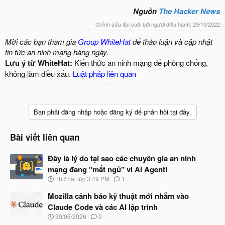
Nguồn
The Hacker News
Chỉnh sửa lần cuối bởi người điều hành:
29/10/2022
Mời các bạn tham gia
Group WhiteHat
để thảo luận và cập nhật
tin tức an ninh mạng hàng ngày.
Lưu ý từ WhiteHat:
Kiến thức an ninh mạng để phòng chống,
không làm điều xấu.
Luật pháp liên quan
Bạn phải đăng nhập hoặc đăng ký để phản hồi tại đây.
Bài viết liên quan
Đây là lý do tại sao các chuyên gia an ninh
mạng đang "mất ngủ" vì AI Agent!
N
Thứ hai lúc 3:49 PM
1
g
à
Mozilla cảnh báo kỹ thuật mới nhắm vào
y
Claude Code và các AI lập trình
b
N
30/06/2026
0
ắ
g