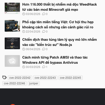
t
à
Hơn 116.000 thiết bị nhiễm mã độc WeedHack
đ
y
ầ
từ các bản mod Minecraft giả mạo
b
u
N
03/06/2026
0
ắ
g
t
à
Phổ cập tên miền tiếng Việt: Cơ hội thu hẹp
đ
y
ầ
khoảng cách số nhưng cần cảnh giác rủi ro
b
u
N
22/04/2026
0
ắ
g
t
à
Chiến dịch thao túng tâm lý quy mô lớn nhắm
đ
y
ầ
vào các "kiến trúc sư" Node.js
b
u
N
06/04/2026
0
ắ
g
t
à
Cách mình từng Patch AMSI và thao tác
đ
y
ầ
Windows API để bypass Antivirus
b
u
N
30/03/2026
1
ắ
g
t
à
đ
T
cve-2022-22242
cve-2022-22243
cve-2022-22245
y
ầ
h
b
u
cve-2022-22246
juniper
ắ
ẻ
t
đ
ầ
u