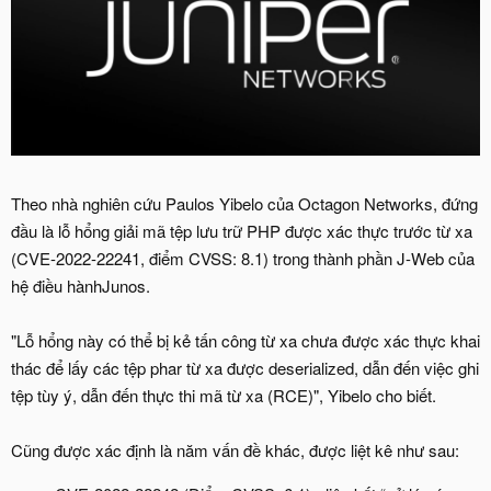
Theo nhà nghiên cứu Paulos Yibelo của Octagon Networks, đứng
đầu là lỗ hổng giải mã tệp lưu trữ PHP được xác thực trước từ xa
(CVE-2022-22241, điểm CVSS: 8.1) trong thành phần J-Web của
hệ điều hànhJunos.
"Lỗ hổng này có thể bị kẻ tấn công từ xa chưa được xác thực khai
thác để lấy các tệp phar từ xa được deserialized, dẫn đến việc ghi
tệp tùy ý, dẫn đến thực thi mã từ xa (RCE)", Yibelo cho biết.
Cũng được xác định là năm vấn đề khác, được liệt kê như sau: