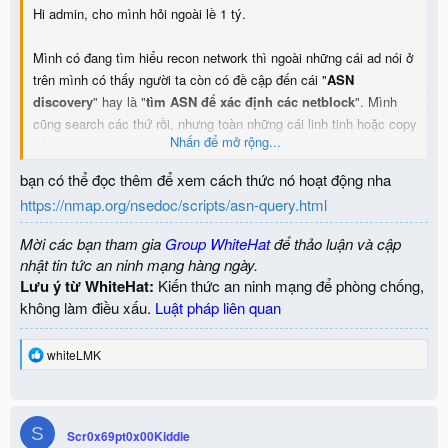
Hi admin, cho mình hỏi ngoài lề 1 tý.
Mình có đang tìm hiểu recon network thì ngoài những cái ad nói ở
trên mình có thấy người ta còn có đề cập đến cái "
ASN
discovery
" hay là "
tìm ASN để xác định các netblock
". Mình
cũng search các thứ rồi, nhưng toàn những cái linh tinh hoặc copy
Nhấn để mở rộng...
của nhau. Admin nếu biết (ASN, netblock là gì) thì có thể chia sẻ
được không?
bạn có thể đọc thêm để xem cách thức nó hoạt động nha
https://nmap.org/nsedoc/scripts/asn-query.html
Mời các bạn tham gia
Group WhiteHat
để thảo luận và cập
nhật tin tức an ninh mạng hàng ngày.
Lưu ý từ WhiteHat:
Kiến thức an ninh mạng để phòng chống,
không làm điều xấu.
Luật pháp liên quan
R
whiteLMK
e
a
c
t
S
i
Scr0x69pt0x00Kiddie