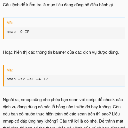
Câu lệnh để kiểm tra là mục tiêu đang dùng hệ điều hành gì.
Mã:
nmap –O IP
Hoặc hiển thị các thông tin banner của các dịch vụ được dùng.
Mã:
nmap –sV –sT –A IP
Ngoài ra, nmap cũng cho phép bạn scan với script để check các
dịch vụ đang dùng có các lỗ hổng nào trước đó hay không. Còn
nếu bạn có muốn thực hiện toàn bộ các scan trên thì sao? Liệu
nmap có đáp ứng hay không? Câu trả lời là có nhé. Để tránh mất
thời gian thì bạn có thể tham khảo câu lệnh của mình hay dùng tại