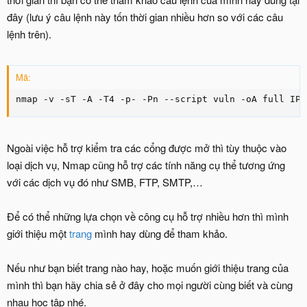
đây (lưu ý câu lệnh này tốn thời gian nhiều hơn so với các câu
lệnh trên).
Mã:
nmap -v -sT -A -T4 -p- -Pn --script vuln -oA full IP
Ngoài việc hỗ trợ kiểm tra các cổng được mở thì tùy thuộc vào
loại dịch vụ, Nmap cũng hỗ trợ các tính năng cụ thể tương ứng
với các dịch vụ đó như SMB, FTP, SMTP,…
Để có thể những lựa chọn về công cụ hỗ trợ nhiều hơn thì mình
giới thiệu một
trang
mình hay dùng để tham khảo.
Nếu như bạn biết trang nào hay, hoặc muốn giới thiệu trang của
mình thì bạn hãy chia sẻ ở đây cho mọi người cùng biết và cùng
nhau học tập nhé.