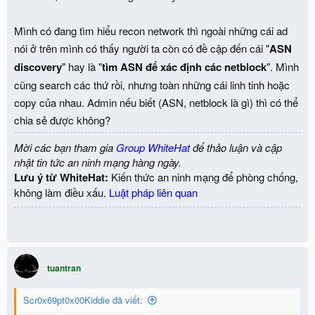
n
s
:
Mình có đang tìm hiểu recon network thì ngoài những cái ad
nói ở trên mình có thấy người ta còn có đề cập đến cái "
ASN
discovery
" hay là "
tìm ASN để xác định các netblock
". Mình
cũng search các thứ rồi, nhưng toàn những cái linh tinh hoặc
copy của nhau. Admin nếu biết (ASN, netblock là gì) thì có thể
chia sẻ được không?
Mời các bạn tham gia
Group WhiteHat
để thảo luận và cập
nhật tin tức an ninh mạng hàng ngày.
Lưu ý từ WhiteHat:
Kiến thức an ninh mạng để phòng chống,
không làm điều xấu.
Luật pháp liên quan
tuantran
Scr0x69pt0x00Kiddie đã viết: