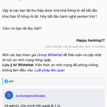
Vậy là các bạn đã thu thập được kha khá thông tin để bắt đầu
khai thác lỗ hổng rồi đó. Hãy bắt đầu hành nghề pentest thôi !
Cảm ơn bạn đã đọc bài!!!
Happy hacking!!!
Chỉnh sửa lần cuối bởi người điều hành:
21/03/2023
Mời các bạn tham gia
Group WhiteHat
để thảo luận và cập nhật
tin tức an ninh mạng hàng ngày.
Lưu ý từ WhiteHat:
Kiến thức an ninh mạng để phòng chống,
không làm điều xấu.
Luật pháp liên quan
R
whf
e
a
c
S
Scr0x69pt0x00Kiddie
t
i
o
Hi admin, cho mình hỏi ngoài lề 1 tý.