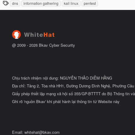
T
đ
dns
information gathering
kali linux
pentest
b
ầ
h
ắ
u
t
ẻ
đ
ầ
u
@ 2009 -
2026
Bkav Cyber Security
Chịu trách nhiệm nội dung: NGUYỄN THẢO DIỄM HẰNG
Địa chỉ: Tầng 2, Tòa nhà HH1, Đường Dương Đình Nghệ, Phường Cầu 
Giấy phép thiết lập mạng xã hội số 355/GP-BTTTT do Bộ Thông tin và
Ghi rõ 'nguồn Bkav' khi phát hành lại thông tin từ Website này
Email:
whitehat@bkav.com