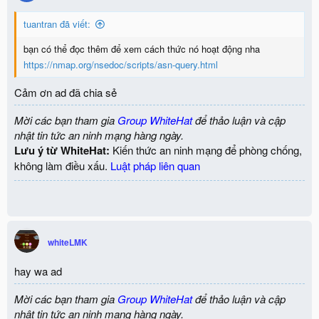
o
n
tuantran đã viết:
s
:
bạn có thể đọc thêm để xem cách thức nó hoạt động nha
https://nmap.org/nsedoc/scripts/asn-query.html
Cảm ơn ad đã chia sẻ
Mời các bạn tham gia
Group WhiteHat
để thảo luận và cập
nhật tin tức an ninh mạng hàng ngày.
Lưu ý từ WhiteHat:
Kiến thức an ninh mạng để phòng chống,
không làm điều xấu.
Luật pháp liên quan
whiteLMK
hay wa ad
Mời các bạn tham gia
Group WhiteHat
để thảo luận và cập
nhật tin tức an ninh mạng hàng ngày.