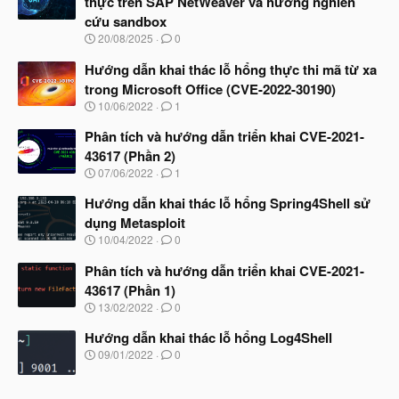
thực trên SAP NetWeaver và hướng nghiên
cứu sandbox
N
20/08/2025
0
g
à
Hướng dẫn khai thác lỗ hổng thực thi mã từ xa
y
trong Microsoft Office (CVE-2022-30190)
b
N
10/06/2022
1
ắ
g
t
à
Phân tích và hướng dẫn triển khai CVE-2021-
đ
y
ầ
43617 (Phần 2)
b
u
N
07/06/2022
1
ắ
g
t
à
Hướng dẫn khai thác lỗ hổng Spring4Shell sử
đ
y
ầ
dụng Metasploit
b
u
N
10/04/2022
0
ắ
g
t
à
Phân tích và hướng dẫn triển khai CVE-2021-
đ
y
ầ
43617 (Phần 1)
b
u
N
13/02/2022
0
ắ
g
t
à
Hướng dẫn khai thác lỗ hổng Log4Shell
đ
y
ầ
N
09/01/2022
0
b
u
g
ắ
à
t
y