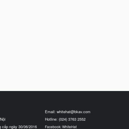
Email:
whitehat@bkav.com
Nội
Hotline: (024) 3763 2552
g cấp ngày 30/06/2016
Facebook: WhiteHat