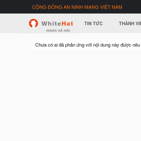
CỘNG ĐỒNG AN NINH MẠNG VIỆT NAM
TIN TỨC
THÀNH VI
Chưa có ai đã phản ứng với nội dung này được nêu 