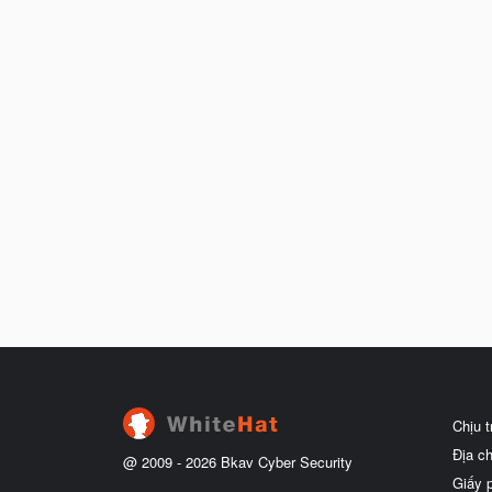
Chịu 
Địa c
@ 2009 -
2026
Bkav Cyber Security
Giấy 