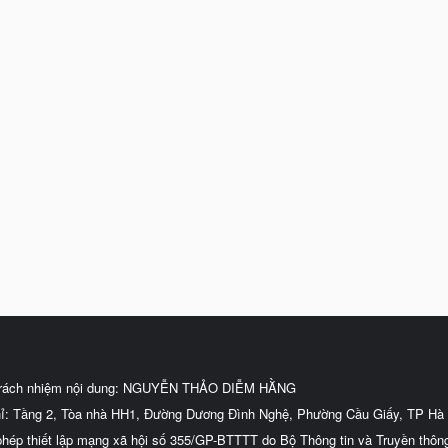
trách nhiệm nội dung: NGUYỄN THẢO DIỄM HẰNG
hỉ: Tầng 2, Tòa nhà HH1, Đường Dương Đình Nghệ, Phường Cầu Giấy, TP Hà 
phép thiết lập mạng xã hội số 355/GP-BTTTT do Bộ Thông tin và Truyền thôn