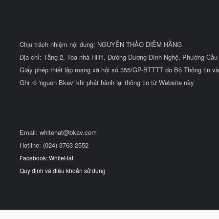
Chịu trách nhiệm nội dung: NGUYỄN THẢO DIỄM HẰNG
Địa chỉ: Tầng 2, Tòa nhà HH1, Đường Dương Đình Nghệ, Phường Cầu 
Giấy phép thiết lập mạng xã hội số 355/GP-BTTTT do Bộ Thông tin và
Ghi rõ 'nguồn Bkav' khi phát hành lại thông tin từ Website này
Email:
whitehat@bkav.com
Hotline: (024) 3763 2552
Facebook: WhiteHat
Quy định và điều khoản sử dụng