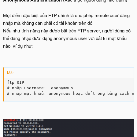
Một điểm đặc biệt của FTP chính là cho phép remote user đăng
nhập mà không cần phải có tài khoản trên đó.
Nếu như tính năng này được bật trên FTP server, người dùng có
thể đăng nhập dưới dạng anonymous user với bất kì mật khẩu
nào, ví dụ như:
Mã:
ftp $IP

# nhập username:  anonymous

# nhập mật khẩu: anonymous hoặc để trống bằng cách nh