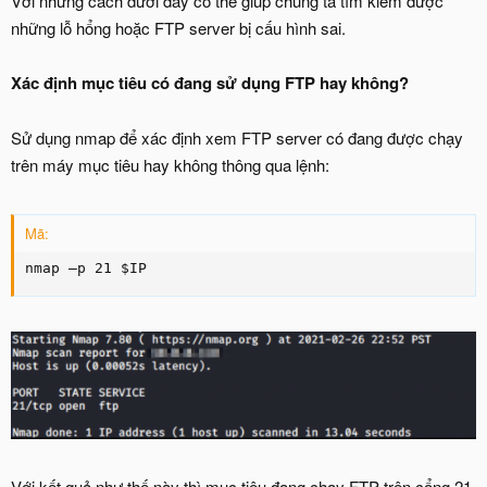
Với những cách dưới đây có thể giúp chúng ta tìm kiếm được
những lỗ hổng hoặc FTP server bị cấu hình sai.
Xác định mục tiêu có đang sử dụng FTP hay không?
Sử dụng nmap để xác định xem FTP server có đang được chạy
trên máy mục tiêu hay không thông qua lệnh:
Mã:
nmap –p 21 $IP
Với kết quả như thế này thì mục tiêu đang chạy FTP trên cổng 21.