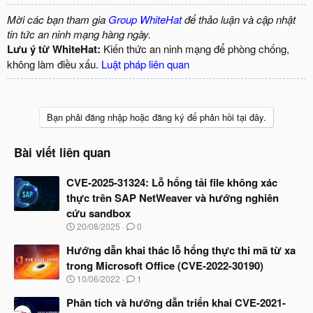
Mời các bạn tham gia
Group WhiteHat
để thảo luận và cập nhật
tin tức an ninh mạng hàng ngày.
Lưu ý từ WhiteHat:
Kiến thức an ninh mạng để phòng chống,
không làm điều xấu.
Luật pháp liên quan
Bạn phải đăng nhập hoặc đăng ký để phản hồi tại đây.
Bài viết liên quan
CVE-2025-31324: Lỗ hổng tải file không xác
thực trên SAP NetWeaver và hướng nghiên
cứu sandbox
N
20/08/2025
0
g
à
Hướng dẫn khai thác lỗ hổng thực thi mã từ xa
y
trong Microsoft Office (CVE-2022-30190)
b
N
10/06/2022
1
ắ
g
t
à
Phân tích và hướng dẫn triển khai CVE-2021-
đ
y