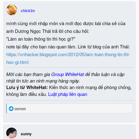
chlck3n
mình cũng mới nhập môn và mới đọc được bài chia sẻ của
anh Dương Ngọc Thái trả lời cho câu hỏi:
"Làm an toàn thông tin thì học gì?"
note lại đây cho bạn nào quan tâm. Link từ blog của anh Thái:
https://vnhacker.blogspot.com/2012/05/lam-toan-thong-tin-thi-
hoc-gi.html
Mời các bạn tham gia
Group WhiteHat
để thảo luận và cập
nhật tin tức an ninh mạng hàng ngày.
Lưu ý từ WhiteHat:
Kiến thức an ninh mạng để phòng chống,
không làm điều xấu.
Luật pháp liên quan
R
convoi
e
a
c
t
i
sunny
o