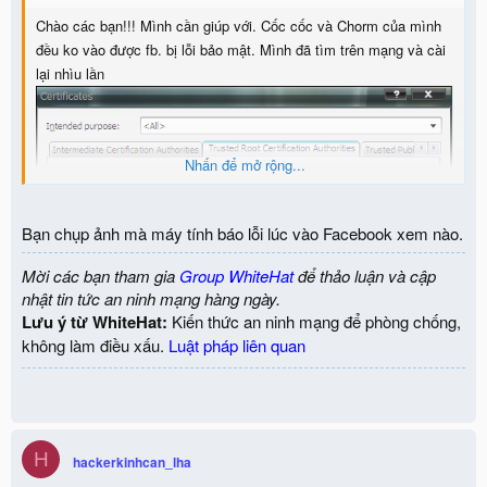
Chào các bạn!!! Mình cần giúp với. Cốc cốc và Chorm của mình
đều ko vào được fb. bị lỗi bảo mật. Mình đã tìm trên mạng và cài
lại nhìu lần
Nhấn để mở rộng...
Bạn chụp ảnh mà máy tính báo lỗi lúc vào Facebook xem nào.
Mời các bạn tham gia
Group WhiteHat
để thảo luận và cập
nhật tin tức an ninh mạng hàng ngày.
Lưu ý từ WhiteHat:
Kiến thức an ninh mạng để phòng chống,
không làm điều xấu.
Luật pháp liên quan
H
hackerkinhcan_lha
như cái này mà vẫn ko được....mong các bạn giúp. Gmail mình