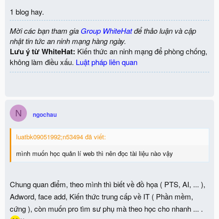
n
1 blog hay.
s
:
Mời các bạn tham gia
Group WhiteHat
để thảo luận và cập
nhật tin tức an ninh mạng hàng ngày.
Lưu ý từ WhiteHat:
Kiến thức an ninh mạng để phòng chống,
không làm điều xấu.
Luật pháp liên quan
N
ngochau
luatbk09051992;n53494 đã viết:
mình muốn học quản lí web thì nên đọc tài liệu nào vậy
Chung quan điểm, theo mình thì biết về đồ họa ( PTS, AI, ... ),
Adword, face add, Kiến thức trung cấp về IT ( Phần mềm,
cứng ), còn muốn pro tìm sư phụ mà theo học cho nhanh ... .