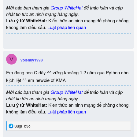
Mời các bạn tham gia
Group WhiteHat
để thảo luận và cập
nhật tin tức an ninh mạng hàng ngày.
Lưu ý từ WhiteHat:
Kiến thức an ninh mạng để phòng chống,
không làm điều xấu.
Luật pháp liên quan
V
volehuy1998
Em đang học C đây ^^ vững khoảng 1 2 năm qua Python cho
kịch liệt ^^ em newbie of KMA
Mời các bạn tham gia
Group WhiteHat
để thảo luận và cập
nhật tin tức an ninh mạng hàng ngày.
Lưu ý từ WhiteHat:
Kiến thức an ninh mạng để phòng chống,
không làm điều xấu.
Luật pháp liên quan
R
Sugi_b3o
e
a