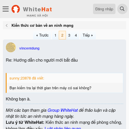
Đăng nhập
Kiến thức cơ bản về an ninh mạng
Trước
1
2
3
4
Tiếp
vincentdung
Re: Hướng dẫn cho người mới bắt đầu
sunny;23878 đã viết:
Bạn kiểm tra lại thời gian trên máy có sai không?
Không bạn à.
Mời các bạn tham gia
Group WhiteHat
để thảo luận và cập
nhật tin tức an ninh mạng hàng ngày.
Lưu ý từ WhiteHat:
Kiến thức an ninh mạng để phòng chống,
không làm điều xấu.
Luật pháp liên quan