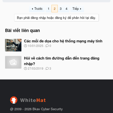
c
t
Trước
1
2
3
4
Tiếp
i
o
Bạn phải đăng nhập hoặc đăng ký để phản hồi tại đây.
n
s
:
Bài viết liên quan
Các mối đe dọa cho hệ thống mạng máy tính
N
10/01/2025
0
g
à
Hỏi về cách tìm đường dẫn đến trang đăng
y
b
nhập?
ắ
N
27/03/2019
3
t
g
đ
à
ầ
y
u
b
ắ
t
đ
ầ
u
@ 2009 -
2026
Bkav Cyber Security