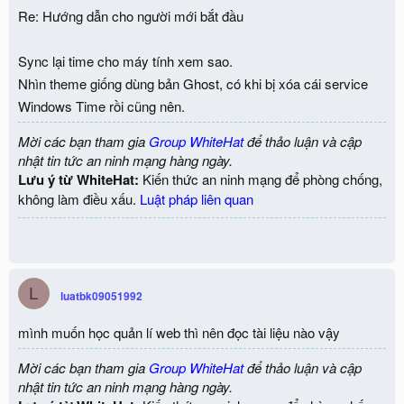
Re: Hướng dẫn cho người mới bắt đầu
vincentdung88@gmail.com
. Thanks all !!!
Sync lại time cho máy tính xem sao.
Nhìn theme giống dùng bản Ghost, có khi bị xóa cái service
Windows Time rồi cũng nên.
Mời các bạn tham gia
Group WhiteHat
để thảo luận và cập
nhật tin tức an ninh mạng hàng ngày.
Lưu ý từ WhiteHat:
Kiến thức an ninh mạng để phòng chống,
không làm điều xấu.
Luật pháp liên quan
L
luatbk09051992
mình muốn học quản lí web thì nên đọc tài liệu nào vậy
Mời các bạn tham gia
Group WhiteHat
để thảo luận và cập
nhật tin tức an ninh mạng hàng ngày.