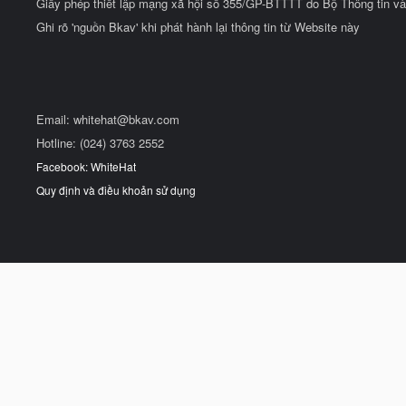
Giấy phép thiết lập mạng xã hội số 355/GP-BTTTT do Bộ Thông tin và
Ghi rõ 'nguồn Bkav' khi phát hành lại thông tin từ Website này
Email:
whitehat@bkav.com
Hotline: (024) 3763 2552
Facebook: WhiteHat
Quy định và điều khoản sử dụng