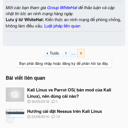
Mời các bạn tham gia
Group WhiteHat
để thảo luận và cập
nhật tin tức an ninh mạng hàng ngày.
Lưu ý từ WhiteHat:
Kiến thức an ninh mạng để phòng chống,
không làm điều xấu.
Luật pháp liên quan
Trước
1
…
8
Bạn phải đăng nhập hoặc đăng ký để phản hồi tại đây.
Bài viết liên quan
Kali Linux vs Parrot OS( bản mod của Kali
Linux), nên dùng cái nào?
N
30/05/2018
1
g
à
Hướng cài đặt Nessus trên Kali Linux
y
N
23/09/2016
12
b
g
ắ
à