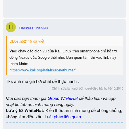
H
Hackerstudent98
DDos;n52115 đã viết:
Việc chạy các dịch vụ của Kali Linux trên smartphone chỉ hỗ trợ
dòng Nexus của Google thôi nhé. Bạn quan tâm thì vào link này
tham khảo:
https://www.kali.org/kali-linux-nethunter/
Tks anh mà giá hơi chát để thực hành .
Chỉnh sửa lần cuối bởi người điều hành:
16/10/2015
Mời các bạn tham gia
Group WhiteHat
để thảo luận và cập
nhật tin tức an ninh mạng hàng ngày.
Lưu ý từ WhiteHat:
Kiến thức an ninh mạng để phòng chống,
không làm điều xấu.
Luật pháp liên quan