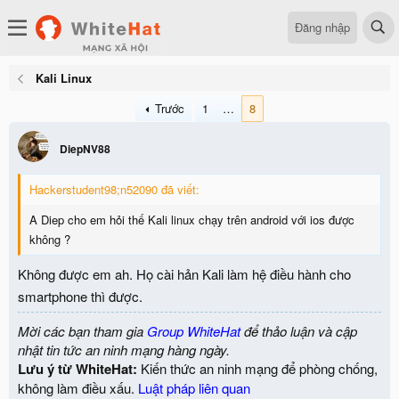
Đăng nhập
Kali Linux
Trước
1
…
8
DiepNV88
Hackerstudent98;n52090 đã viết:
A Diep cho em hỏi thế Kali linux chạy trên android với ios được
không ?
Không được em ah. Họ cài hản Kali làm hệ điều hành cho
smartphone thì được.
Mời các bạn tham gia
Group WhiteHat
để thảo luận và cập
nhật tin tức an ninh mạng hàng ngày.
Lưu ý từ WhiteHat:
Kiến thức an ninh mạng để phòng chống,
không làm điều xấu.
Luật pháp liên quan