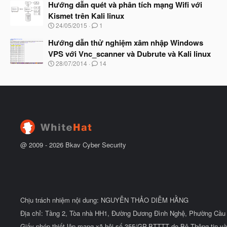
t
Hướng dẫn quét và phân tích mạng Wifi với
y
đ
b
Kismet trên Kali linux
ầ
ắ
N
u
24/05/2015
1
t
g
đ
à
Hướng dẫn thử nghiệm xâm nhập Windows
ầ
y
u
VPS với Vnc_scanner và Dubrute và Kali linux
b
N
28/07/2014
14
ắ
g
t
à
đ
y
ầ
b
u
ắ
t
đ
ầ
u
@ 2009 -
2026
Bkav Cyber Security
Chịu trách nhiệm nội dung: NGUYỄN THẢO DIỄM HẰNG
Địa chỉ: Tầng 2, Tòa nhà HH1, Đường Dương Đình Nghệ, Phường Cầu 
Giấy phép thiết lập mạng xã hội số 355/GP-BTTTT do Bộ Thông tin và