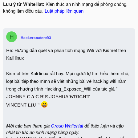
Lưu ý từ WhiteHat:
Kiến thức an ninh mạng để phòng chống,
không làm điều xấu.
Luật pháp liên quan
H
Hackerstudent93
Re: Hướng dẫn quét và phân tích mạng Wifi với Kismet trên
Kali linux
Kismet trên Kali linux rất hay. Mọi người tự tìm hiểu thêm nhé,
loạt bài tiếp theo mình sẽ viết những bài về hacking wifi nằm
trong chương trình Hacking_Exposed_Wifi của tác giả "
JOHNNY
JOSHUA
C A C H E
WRIGHT
VINCENT
LIU "
Mời các bạn tham gia
Group WhiteHat
để thảo luận và cập
nhật tin tức an ninh mạng hàng ngày.