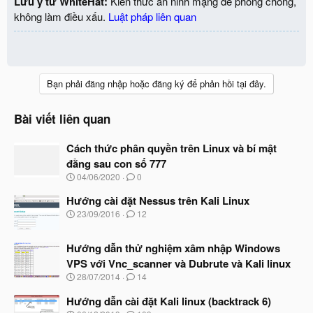
Lưu ý từ WhiteHat:
Kiến thức an ninh mạng để phòng chống,
không làm điều xấu.
Luật pháp liên quan
Bạn phải đăng nhập hoặc đăng ký để phản hồi tại đây.
Bài viết liên quan
Cách thức phân quyền trên Linux và bí mật
đằng sau con số 777
N
04/06/2020
0
g
à
Hướng cài đặt Nessus trên Kali Linux
y
N
23/09/2016
12
b
g
ắ
à
t
Hướng dẫn thử nghiệm xâm nhập Windows
y
đ
b
VPS với Vnc_scanner và Dubrute và Kali linux
ầ
ắ
N
u
28/07/2014
14
t
g
đ
à
Hướng dẫn cài đặt Kali linux (backtrack 6)
ầ
y