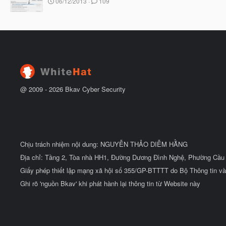
N
u
06/12/2013
109
b
g
ắ
à
t
y
đ
b
ầ
ắ
u
t
đ
ầ
u
@ 2009 -
2026
Bkav Cyber Security
Chịu trách nhiệm nội dung: NGUYỄN THẢO DIỄM HẰNG
Địa chỉ: Tầng 2, Tòa nhà HH1, Đường Dương Đình Nghệ, Phường Cầu 
Giấy phép thiết lập mạng xã hội số 355/GP-BTTTT do Bộ Thông tin và
Ghi rõ 'nguồn Bkav' khi phát hành lại thông tin từ Website này