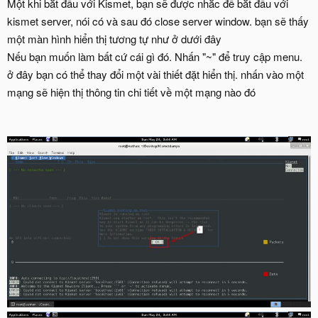
Một khi bắt đầu với Kismet, bạn sẽ được nhắc để bắt đầu với
kismet server, nói có và sau đó close server window. bạn sẽ thấy
một màn hình hiển thị tương tự như ở dưới đây
Nếu bạn muốn làm bất cứ cái gì đó. Nhấn "~" để truy cập menu.
ở đây bạn có thể thay đổi một vài thiết đặt hiển thị. nhấn vào một
mạng sẽ hiện thị thông tin chi tiết về một mạng nào đó