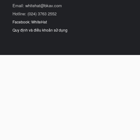
Email:
whitehat@bkav.com
Hotline: (024) 3763 2552
Facebook: WhiteHat
Quy định và điều khoản sử dụng