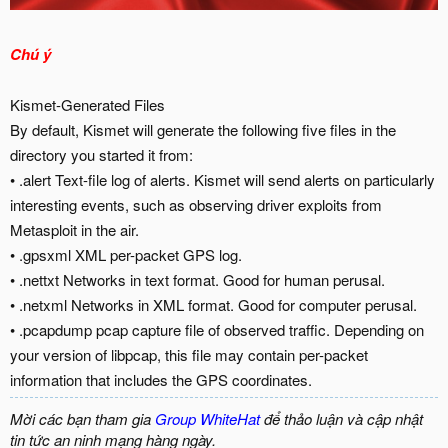
Chú ý
Kismet-Generated Files
By default, Kismet will generate the following five files in the
directory you started it from:
• .alert Text-ﬁle log of alerts. Kismet will send alerts on particularly
interesting events, such as observing driver exploits from
Metasploit in the air.
• .gpsxml XML per-packet GPS log.
• .nettxt Networks in text format. Good for human perusal.
• .netxml Networks in XML format. Good for computer perusal.
• .pcapdump pcap capture ﬁle of observed trafﬁc. Depending on
your version of libpcap, this ﬁle may contain per-packet
information that includes the GPS coordinates.
Mời các bạn tham gia
Group WhiteHat
để thảo luận và cập nhật
tin tức an ninh mạng hàng ngày.