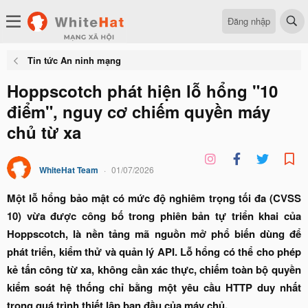
Đăng nhập
Tin tức An ninh mạng
Hoppscotch phát hiện lỗ hổng "10
điểm", nguy cơ chiếm quyền máy
chủ từ xa
WhiteHat Team
01/07/2026
Một lỗ hổng bảo mật có mức độ nghiêm trọng tối đa (CVSS
10) vừa được công bố trong phiên bản tự triển khai của
Hoppscotch, là nền tảng mã nguồn mở phổ biến dùng để
phát triển, kiểm thử và quản lý API. Lỗ hổng có thể cho phép
kẻ tấn công từ xa, không cần xác thực, chiếm toàn bộ quyền
kiểm soát hệ thống chỉ bằng một yêu cầu HTTP duy nhất
trong quá trình thiết lập ban đầu của máy chủ.