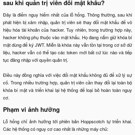
sau khi quản trị viên đổi mật khẩu?​
Đây là điểm nguy hiểm nhất của lỗ hổng. Thông thường, sau khi
phát hiện bị xâm nhập, quản trị viên sẽ thay đổi mật khẩu để vô
hiệu hóa tài khoản của hacker. Tuy nhiên, trong trường hợp này,
hacker không phụ thuộc vào mật khẩu. Họ đang nắm giữ khóa bí
mật dùng để ký JWT. Miễn là khóa này vẫn tồn tại trong cơ sở dữ
liệu, hacker vẫn có thể tạo các token mới bất cứ lúc nào và tiếp
tục đăng nhập với quyền quản trị.
Điều này đồng nghĩa với việc đổi mật khẩu không đủ để xử lý sự
cố. Trong nhiều trường hợp, quản trị viên cần thay đổi lại toàn bộ
khóa bí mật và triển khai lại hệ thống để loại bỏ hoàn toàn nguy
cơ.​
Phạm vi ảnh hưởng​
Lỗ hổng chỉ ảnh hưởng tới phiên bản Hoppscotch tự triển khai.
Các hệ thống có nguy cơ cao nhất là những máy chủ:​