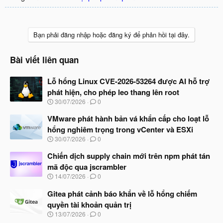
Bạn phải đăng nhập hoặc đăng ký để phản hồi tại đây.
Bài viết liên quan
Lỗ hổng Linux CVE-2026-53264 được AI hỗ trợ
phát hiện, cho phép leo thang lên root
N
30/07/2026
0
g
à
VMware phát hành bản vá khẩn cấp cho loạt lỗ
y
hổng nghiêm trọng trong vCenter và ESXi
b
N
30/07/2026
0
ắ
g
t
à
Chiến dịch supply chain mới trên npm phát tán
đ
y
ầ
mã độc qua jscrambler
b
u
N
14/07/2026
0
ắ
g
t
à
Gitea phát cảnh báo khẩn về lỗ hổng chiếm
đ
y
ầ
quyền tài khoản quản trị
b
u
N
13/07/2026
0
ắ
g