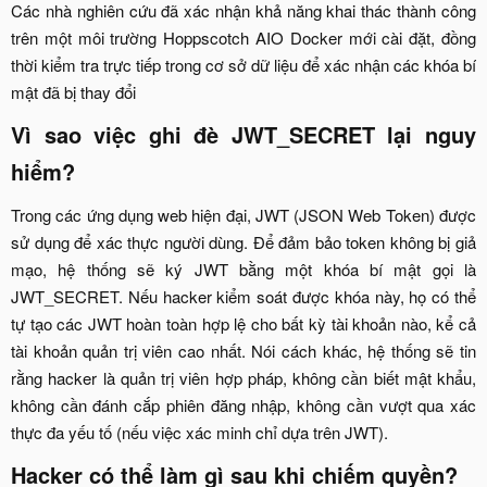
Các nhà nghiên cứu đã xác nhận khả năng khai thác thành công
trên một môi trường Hoppscotch AIO Docker mới cài đặt, đồng
thời kiểm tra trực tiếp trong cơ sở dữ liệu để xác nhận các khóa bí
mật đã bị thay đổi​
Vì sao việc ghi đè JWT_SECRET lại nguy
hiểm?​
Trong các ứng dụng web hiện đại, JWT (JSON Web Token) được
sử dụng để xác thực người dùng. Để đảm bảo token không bị giả
mạo, hệ thống sẽ ký JWT bằng một khóa bí mật gọi là
JWT_SECRET. Nếu hacker kiểm soát được khóa này, họ có thể
tự tạo các JWT hoàn toàn hợp lệ cho bất kỳ tài khoản nào, kể cả
tài khoản quản trị viên cao nhất. Nói cách khác, hệ thống sẽ tin
rằng hacker là quản trị viên hợp pháp, không cần biết mật khẩu,
không cần đánh cắp phiên đăng nhập, không cần vượt qua xác
thực đa yếu tố (nếu việc xác minh chỉ dựa trên JWT).​
Hacker có thể làm gì sau khi chiếm quyền?​