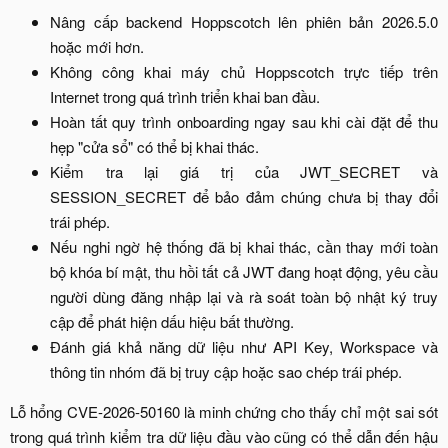
Nâng cấp backend Hoppscotch lên phiên bản 2026.5.0
hoặc mới hơn.​
Không công khai máy chủ Hoppscotch trực tiếp trên
Internet trong quá trình triển khai ban đầu.​
Hoàn tất quy trình onboarding ngay sau khi cài đặt để thu
hẹp "cửa sổ" có thể bị khai thác.​
Kiểm tra lại giá trị của JWT_SECRET và
SESSION_SECRET để bảo đảm chúng chưa bị thay đổi
trái phép.​
Nếu nghi ngờ hệ thống đã bị khai thác, cần thay mới toàn
bộ khóa bí mật, thu hồi tất cả JWT đang hoạt động, yêu cầu
người dùng đăng nhập lại và rà soát toàn bộ nhật ký truy
cập để phát hiện dấu hiệu bất thường.​
Đánh giá khả năng dữ liệu như API Key, Workspace và
thông tin nhóm đã bị truy cập hoặc sao chép trái phép.​
Lỗ hổng CVE-2026-50160 là minh chứng cho thấy chỉ một sai sót
trong quá trình kiểm tra dữ liệu đầu vào cũng có thể dẫn đến hậu