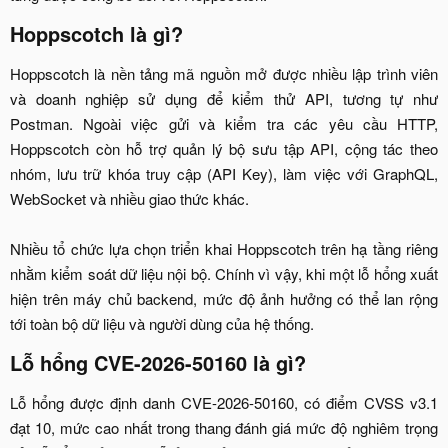
Hoppscotch là gì?​
Hoppscotch là nền tảng mã nguồn mở được nhiều lập trình viên
và doanh nghiệp sử dụng để kiểm thử API, tương tự như
Postman. Ngoài việc gửi và kiểm tra các yêu cầu HTTP,
Hoppscotch còn hỗ trợ quản lý bộ sưu tập API, cộng tác theo
nhóm, lưu trữ khóa truy cập (API Key), làm việc với GraphQL,
WebSocket và nhiều giao thức khác.
Nhiều tổ chức lựa chọn triển khai Hoppscotch trên hạ tầng riêng
nhằm kiểm soát dữ liệu nội bộ. Chính vì vậy, khi một lỗ hổng xuất
hiện trên máy chủ backend, mức độ ảnh hưởng có thể lan rộng
tới toàn bộ dữ liệu và người dùng của hệ thống.​
Lỗ hổng CVE-2026-50160 là gì?​
Lỗ hổng được định danh CVE-2026-50160, có điểm CVSS v3.1
đạt 10, mức cao nhất trong thang đánh giá mức độ nghiêm trọng