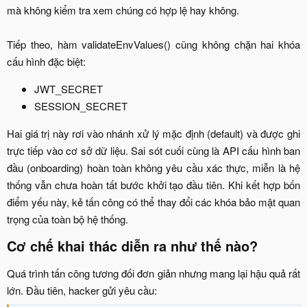
mà không kiểm tra xem chúng có hợp lệ hay không.
Tiếp theo, hàm validateEnvValues() cũng không chặn hai khóa
cấu hình đặc biệt:​
JWT_SECRET​
SESSION_SECRET​
Hai giá trị này rơi vào nhánh xử lý mặc định (default) và được ghi
trực tiếp vào cơ sở dữ liệu. Sai sót cuối cùng là API cấu hình ban
đầu (onboarding) hoàn toàn không yêu cầu xác thực, miễn là hệ
thống vẫn chưa hoàn tất bước khởi tạo đầu tiên. Khi kết hợp bốn
điểm yếu này, kẻ tấn công có thể thay đổi các khóa bảo mật quan
trọng của toàn bộ hệ thống.​
Cơ chế khai thác diễn ra như thế nào?​
Quá trình tấn công tương đối đơn giản nhưng mang lại hậu quả rất
lớn. Đầu tiên, hacker gửi yêu cầu:​