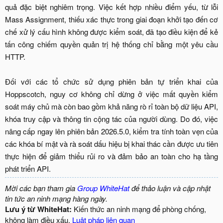
quả đặc biệt nghiêm trọng. Việc kết hợp nhiều điểm yếu, từ lỗi
Mass Assignment, thiếu xác thực trong giai đoạn khởi tạo đến cơ
chế xử lý cấu hình không được kiểm soát, đã tạo điều kiện để kẻ
tấn công chiếm quyền quản trị hệ thống chỉ bằng một yêu cầu
HTTP.
Đối với các tổ chức sử dụng phiên bản tự triển khai của
Hoppscotch, nguy cơ không chỉ dừng ở việc mất quyền kiểm
soát máy chủ mà còn bao gồm khả năng rò rỉ toàn bộ dữ liệu API,
khóa truy cập và thông tin cộng tác của người dùng. Do đó, việc
nâng cấp ngay lên phiên bản 2026.5.0, kiểm tra tính toàn vẹn của
các khóa bí mật và rà soát dấu hiệu bị khai thác cần được ưu tiên
thực hiện để giảm thiểu rủi ro và đảm bảo an toàn cho hạ tầng
phát triển API.​
Mời các bạn tham gia
Group WhiteHat
để thảo luận và cập nhật
tin tức an ninh mạng hàng ngày.
Lưu ý từ WhiteHat:
Kiến thức an ninh mạng để phòng chống,
không làm điều xấu.
Luật pháp liên quan