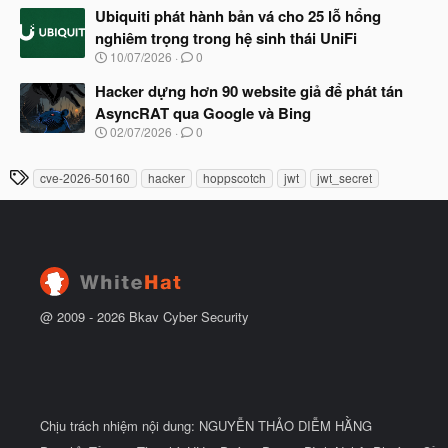
t
à
Ubiquiti phát hành bản vá cho 25 lỗ hổng
đ
y
ầ
nghiêm trọng trong hệ sinh thái UniFi
b
u
N
10/07/2026
0
ắ
g
t
à
Hacker dựng hơn 90 website giả để phát tán
đ
y
ầ
AsyncRAT qua Google và Bing
b
u
N
02/07/2026
0
ắ
g
t
à
đ
T
cve-2026-50160
hacker
hoppscotch
jwt
jwt_secret
y
ầ
h
b
u
ắ
ẻ
t
đ
ầ
u
@ 2009 -
2026
Bkav Cyber Security
Chịu trách nhiệm nội dung: NGUYỄN THẢO DIỄM HẰNG