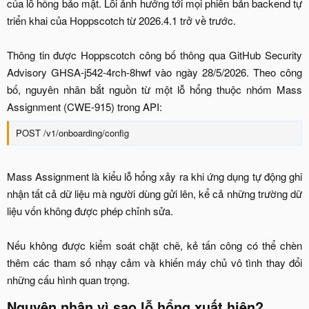
của lỗ hổng bảo mật. Lỗi ảnh hưởng tới mọi phiên bản backend tự
triển khai của Hoppscotch từ 2026.4.1 trở về trước.
Thông tin được Hoppscotch công bố thông qua GitHub Security
Advisory GHSA-j542-4rch-8hwf vào ngày 28/5/2026. Theo công
bố, nguyên nhân bắt nguồn từ một lỗ hổng thuộc nhóm Mass
Assignment (CWE-915) trong API:​
POST /v1/onboarding/config​
Mass Assignment là kiểu lỗ hổng xảy ra khi ứng dụng tự động ghi
nhận tất cả dữ liệu mà người dùng gửi lên, kể cả những trường dữ
liệu vốn không được phép chỉnh sửa.
Nếu không được kiểm soát chặt chẽ, kẻ tấn công có thể chèn
thêm các tham số nhạy cảm và khiến máy chủ vô tình thay đổi
những cấu hình quan trọng.​
Nguyên nhân vì sao lỗ hổng xuất hiện?​