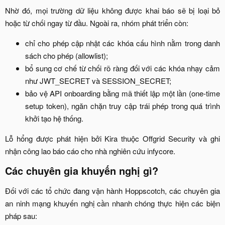
Nhờ đó, mọi trường dữ liệu không được khai báo sẽ bị loại bỏ
hoặc từ chối ngay từ đầu. Ngoài ra, nhóm phát triển còn:​
chỉ cho phép cập nhật các khóa cấu hình nằm trong danh
sách cho phép (allowlist);​
bổ sung cơ chế từ chối rõ ràng đối với các khóa nhạy cảm
như JWT_SECRET và SESSION_SECRET;​
bảo vệ API onboarding bằng mã thiết lập một lần (one-time
setup token), ngăn chặn truy cập trái phép trong quá trình
khởi tạo hệ thống.​
Lỗ hổng được phát hiện bởi Kira thuộc Offgrid Security và ghi
nhận công lao báo cáo cho nhà nghiên cứu infycore.​
Các chuyên gia khuyến nghị gì?​
Đối với các tổ chức đang vận hành Hoppscotch, các chuyên gia
an ninh mạng khuyến nghị cần nhanh chóng thực hiện các biện
pháp sau:​