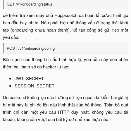
GET /v1/onboarding/status​
để kiểm tra xem máy chủ Hoppscotch đã hoàn tất bước thiết lập
ban đầu hay chưa. Nếu phát hiện hệ thống vẫn ở trạng thái khởi
tạo (onboarding chưa hoàn thành), kẻ tấn công sẽ gửi tiếp một
yêu cầu:​
POST /v1/onboarding/config​
Bên cạnh các thông tin cấu hình hợp lệ, yêu cầu này còn chèn
thêm hai tham số do hacker tự tạo:​
JWT_SECRET​
SESSION_SECRET​
Do backend không lọc các trường dữ liệu ngoài dự kiến, hai giá trị
bí mật này bị ghi đè lên cấu hình thật của hệ thống. Toàn bộ quá
trình chỉ cần một yêu cầu HTTP duy nhất, không yêu cầu tài
khoản, không cần vượt qua bất kỳ cơ chế xác thực nào.