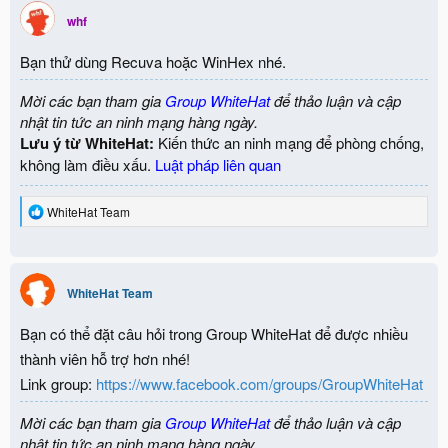
whf
Bạn thử dùng Recuva hoặc WinHex nhé.
Mời các bạn tham gia
Group WhiteHat
để thảo luận và cập
nhật tin tức an ninh mạng hàng ngày.
Lưu ý từ WhiteHat:
Kiến thức an ninh mạng để phòng chống,
không làm điều xấu.
Luật pháp liên quan
R
WhiteHat Team
e
a
c
t
i
WhiteHat Team
o
n
Bạn có thể đặt câu hỏi trong Group WhiteHat để được nhiều
s
:
thành viên hỗ trợ hơn nhé!
Link group:
https://www.facebook.com/groups/GroupWhiteHat
Mời các bạn tham gia
Group WhiteHat
để thảo luận và cập
nhật tin tức an ninh mạng hàng ngày.