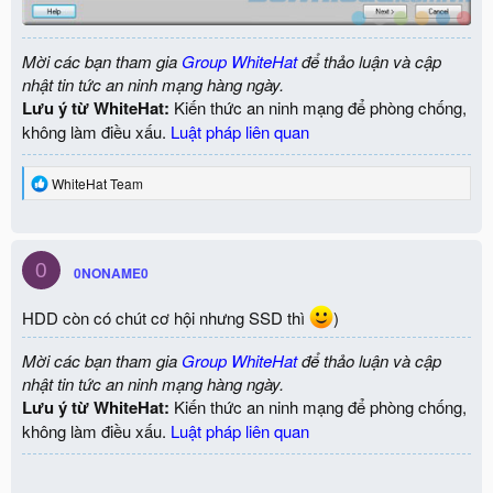
Mời các bạn tham gia
Group WhiteHat
để thảo luận và cập
nhật tin tức an ninh mạng hàng ngày.
Lưu ý từ WhiteHat:
Kiến thức an ninh mạng để phòng chống,
không làm điều xấu.
Luật pháp liên quan
R
WhiteHat Team
e
a
c
t
0
i
0NONAME0
o
n
HDD còn có chút cơ hội nhưng SSD thì
)
s
:
Mời các bạn tham gia
Group WhiteHat
để thảo luận và cập
nhật tin tức an ninh mạng hàng ngày.
Lưu ý từ WhiteHat:
Kiến thức an ninh mạng để phòng chống,
không làm điều xấu.
Luật pháp liên quan