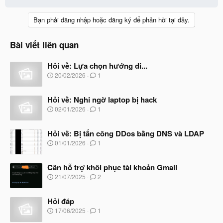
Bạn phải đăng nhập hoặc đăng ký để phản hồi tại đây.
Bài viết liên quan
Hỏi về: Lựa chọn hướng đi...
N
20/02/2026
1
g
à
Hỏi về: Nghi ngờ laptop bị hack
y
b
N
02/01/2026
1
ắ
g
t
à
đ
Hỏi về: Bị tấn công DDos bằng DNS và LDAP
y
ầ
b
N
01/01/2026
1
u
ắ
g
t
à
đ
Cần hỗ trợ khôi phục tài khoản Gmail
y
ầ
b
N
21/07/2025
2
u
ắ
g
t
à
đ
Hỏi đáp
y
ầ
b
N
17/06/2025
1
u
ắ
g