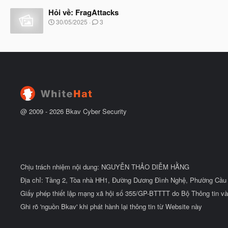
t
à
đ
Hỏi về: FragAttacks
y
ầ
b
N
30/05/2025
3
u
ắ
g
t
à
đ
y
ầ
b
u
ắ
t
đ
ầ
u
@ 2009 -
2026
Bkav Cyber Security
Chịu trách nhiệm nội dung: NGUYỄN THẢO DIỄM HẰNG
Địa chỉ: Tầng 2, Tòa nhà HH1, Đường Dương Đình Nghệ, Phường Cầu 
Giấy phép thiết lập mạng xã hội số 355/GP-BTTTT do Bộ Thông tin và
Ghi rõ 'nguồn Bkav' khi phát hành lại thông tin từ Website này