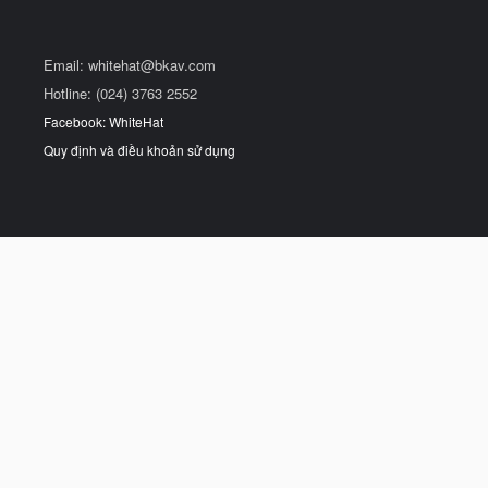
Email:
whitehat@bkav.com
Hotline: (024) 3763 2552
Facebook: WhiteHat
Quy định và điều khoản sử dụng