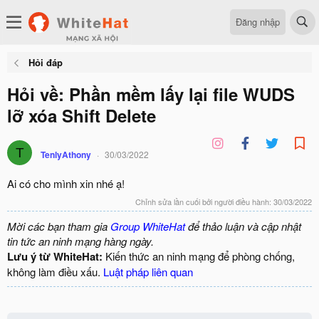
Đăng nhập
Hỏi đáp
Hỏi về: Phần mềm lấy lại file WUDS
lỡ xóa Shift Delete
T
TenlyAthony
30/03/2022
Ai có cho mình xin nhé ạ!
Chỉnh sửa lần cuối bởi người điều hành:
30/03/2022
Mời các bạn tham gia
Group WhiteHat
để thảo luận và cập nhật
tin tức an ninh mạng hàng ngày.
Lưu ý từ WhiteHat:
Kiến thức an ninh mạng để phòng chống,
không làm điều xấu.
Luật pháp liên quan