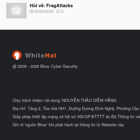
đ
Hỏi về: FragAttacks
y
ầ
b
N
30/05/2025
3
u
ắ
g
t
à
đ
y
ầ
b
u
ắ
t
đ
ầ
u
@ 2009 -
2026
Bkav Cyber Security
Chịu trách nhiệm nội dung: NGUYỄN THẢO DIỄM HẰNG
Địa chỉ: Tầng 2, Tòa nhà HH1, Đường Dương Đình Nghệ, Phường Cầu 
Giấy phép thiết lập mạng xã hội số 355/GP-BTTTT do Bộ Thông tin và
Ghi rõ 'nguồn Bkav' khi phát hành lại thông tin từ Website này