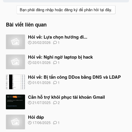
Bạn phải đăng nhập hoặc đăng ký để phản hồi tại đây.
Bài viết liên quan
Hỏi về: Lựa chọn hướng đi...
N
20/02/2026
1
g
à
Hỏi về: Nghi ngờ laptop bị hack
y
b
N
02/01/2026
1
ắ
g
t
à
đ
Hỏi về: Bị tấn công DDos bằng DNS và LDAP
y
ầ
b
N
01/01/2026
1
u
ắ
g
t
à
đ
Cần hỗ trợ khôi phục tài khoản Gmail
y
ầ
b
N
21/07/2025
2
u
ắ
g
t
à
đ
Hỏi đáp
y
ầ
b
N
17/06/2025
1
u
ắ
g
t
à