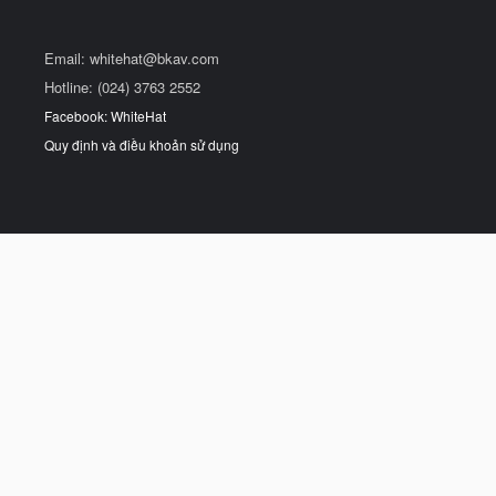
Email:
whitehat@bkav.com
Hotline: (024) 3763 2552
Facebook: WhiteHat
Quy định và điều khoản sử dụng