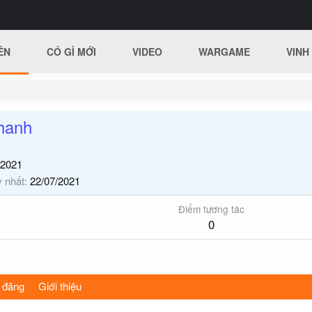
ÊN
CÓ GÌ MỚI
VIDEO
WARGAME
VINH
hanh
/2021
y nhất
22/07/2021
Điểm tương tác
0
 đăng
Giới thiệu