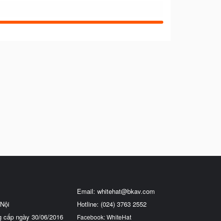
Email:
whitehat@bkav.com
Nội
Hotline: (024) 3763 2552
g cấp ngày 30/06/2016
Facebook: WhiteHat