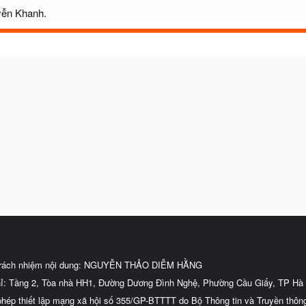
uyễn Khanh.
trách nhiệm nội dung: NGUYỄN THẢO DIỄM HẰNG
hỉ: Tầng 2, Tòa nhà HH1, Đường Dương Đình Nghệ, Phường Cầu Giấy, TP Hà 
phép thiết lập mạng xã hội số 355/GP-BTTTT do Bộ Thông tin và Truyền thôn