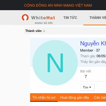
CỘNG ĐỒNG AN NINH MẠNG VIỆT NAM
TIN TỨC
THÀNH VI
Thành viên
Nguyễn K
N
Member
·
37
Tham gia
06/05
Thấy lần gần đâ
Bài viết
7
Tìm
Tin nhắn hồ sơ
Hoạt động gần đây
Các bài