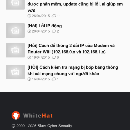
ầ
b
được phần mềm, update cũng bị lỗi, ai giúp em
u
ắ
với!
t
đ
N
26/04/2015
11
ầ
g
u
à
[Hỏi] Lỗi IP động
y
N
20/04/2015
2
b
g
ắ
à
t
[Hỏi] Cách để thông 2 dải IP của Modem và
y
đ
b
Router Wifi (192.168.0.x và 192.168.1.x)
ầ
ắ
N
u
19/04/2015
6
t
g
đ
à
[HỎI] Cách kiểm tra mạng bị bóp băng thông
ầ
y
u
khi xài mạng chung với người khác
b
N
16/04/2015
1
ắ
g
t
à
đ
y
ầ
b
u
ắ
t
đ
ầ
u
@ 2009 -
2026
Bkav Cyber Security