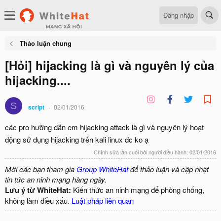
Đăng nhập
Thảo luận chung
[Hỏi] hijacking là gì và nguyên lý của
hijacking....
S
script
02/01/2016
các pro hưỡng dẫn em hijacking attack là gì và nguyên lý hoạt
động sử dụng hijacking trên kali linux đc ko ạ
Chỉnh sửa lần cuối bởi người điều hành:
02/01/2016
Mời các bạn tham gia
Group WhiteHat
để thảo luận và cập nhật
tin tức an ninh mạng hàng ngày.
Lưu ý từ WhiteHat:
Kiến thức an ninh mạng để phòng chống,
không làm điều xấu.
Luật pháp liên quan