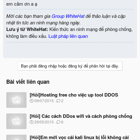
em cảm ơn a ạ
Mời các bạn tham gia
Group WhiteHat
để thảo luận và cập
nhật tin tức an ninh mạng hàng ngày.
Lưu ý từ WhiteHat:
Kiến thức an ninh mạng để phòng chống,
không làm điều xấu.
Luật pháp liên quan
Bạn phải đăng nhập hoặc đăng ký để phản hồi tại đây.
Bài viết liên quan
[Hỏi]Hosting free cho việc up tool DDOS
N
09/07/2015
2
g
à
[Hỏi] Các cách DDos wifi và cách phòng chống
y
b
N
29/05/2015
6
ắ
g
t
à
đ
[Hỏi]Em mới vọc cái kali linux bị lỗi không cài
y