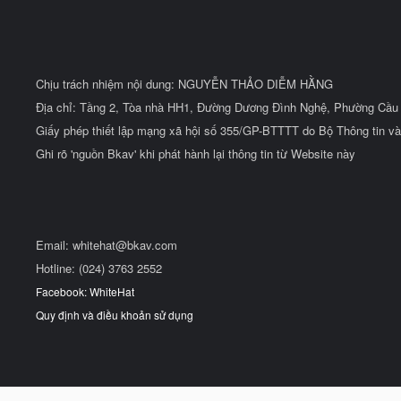
Chịu trách nhiệm nội dung: NGUYỄN THẢO DIỄM HẰNG
Địa chỉ: Tầng 2, Tòa nhà HH1, Đường Dương Đình Nghệ, Phường Cầu 
Giấy phép thiết lập mạng xã hội số 355/GP-BTTTT do Bộ Thông tin và
Ghi rõ 'nguồn Bkav' khi phát hành lại thông tin từ Website này
Email:
whitehat@bkav.com
Hotline: (024) 3763 2552
Facebook: WhiteHat
Quy định và điều khoản sử dụng