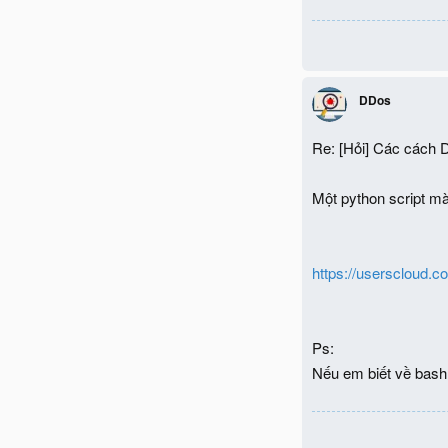
DDos
Re: [Hỏi] Các cách 
Một python script mà
https://userscloud.
Ps:
Nếu em biết về bash,