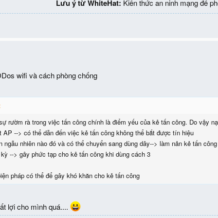
Lưu ý từ WhiteHat:
Kiến thức an ninh mạng để ph
DDos wifi và cách phòng chống
:
sự rườm rà trong việc tấn công chính là điểm yếu của kẻ tấn công. Do vậy nạ
đặt AP --> có thể dẫn đến việc kẻ tấn công không thể bắt được tín hiệu
an ngẫu nhiên nào đó và có thể chuyển sang dùng dây--> làm nản kẻ tấn công 
 kỳ --> gây phức tạp cho kẻ tấn công khi dùng cách 3
biện pháp có thể để gây khó khăn cho kẻ tấn công
ất lợi cho mình quá....