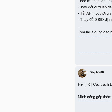
Theo mình thì chính 
-Thay đổi vị trí lắp 
- Tắt AP một thời gi
- Thay đổi SSID định
...
Tóm lại là dùng các 
DiepNV88
Re: [Hỏi] Các cách 
Mình đóng góp thêm 