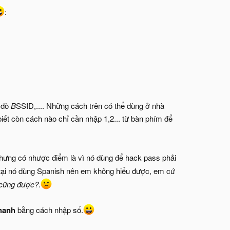
:
dò
B
SSID,.... Những cách trên có thể dùng ở nhà
iết còn cách nào chỉ cần nhập 1,2... từ bàn phím để
 nhưng có nhược điểm là vì nó dùng để hack pass phải
(tại nó dùng Spanish nên em không hiểu được, em cứ
 cũng được?
.
nhanh
bằng cách nhập số.