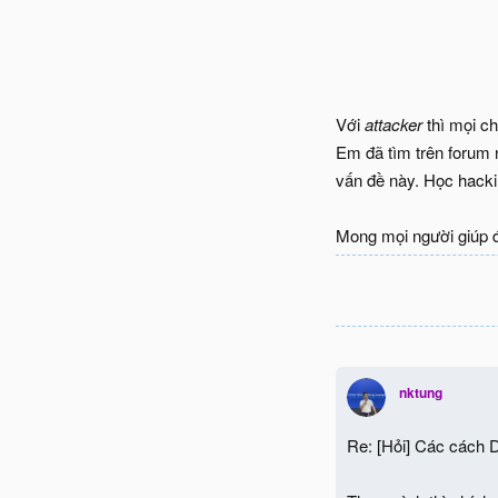
Với
attacker
thì mọi c
Em đã tìm trên forum 
vấn đề này. Học hacki
Mong mọi người giúp đ
nktung
Re: [Hỏi] Các cách 