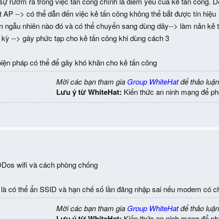
sự rườm rà trong việc tấn công chính là điểm yếu của kẻ tấn công. D
đặt AP --> có thể dẫn đến việc kẻ tấn công không thể bắt được tín hiệu
an ngẫu nhiên nào đó và có thể chuyển sang dùng dây--> làm nản kẻ t
 kỳ --> gây phức tạp cho kẻ tấn công khi dùng cách 3
biện pháp có thể để gây khó khăn cho kẻ tấn công
Mời các bạn tham gia
Group WhiteHat
để thảo luận
Lưu ý từ WhiteHat:
Kiến thức an ninh mạng để ph
DDos wifi và cách phòng chống
là có thể ẩn SSID và hạn chế số lần đăng nhập sai nếu modem có c
Mời các bạn tham gia
Group WhiteHat
để thảo luận
Lưu ý từ WhiteHat:
Kiến thức an ninh mạng để ph