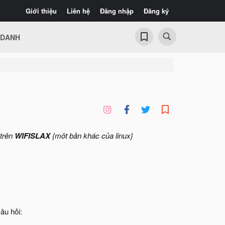
Giới thiệu
Liên hệ
Đăng nhập
Đăng ký
 DANH
 trên
WIFISLAX
{môt bản khác của linux}
âu hỏi: