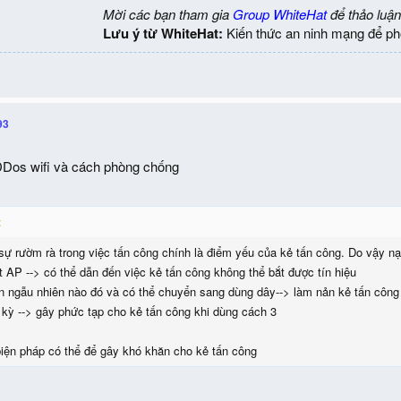
Mời các bạn tham gia
Group WhiteHat
để thảo luận
Lưu ý từ WhiteHat:
Kiến thức an ninh mạng để ph
93
DDos wifi và cách phòng chống
:
sự rườm rà trong việc tấn công chính là điểm yếu của kẻ tấn công. Do vậy nạ
đặt AP --> có thể dẫn đến việc kẻ tấn công không thể bắt được tín hiệu
an ngẫu nhiên nào đó và có thể chuyển sang dùng dây--> làm nản kẻ tấn công 
 kỳ --> gây phức tạp cho kẻ tấn công khi dùng cách 3
biện pháp có thể để gây khó khăn cho kẻ tấn công