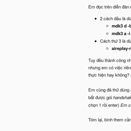
Em đọc trên diễn đàn 
2 cách đầu là d
mdk3 d -b
mdk3 a -i
Cách thứ 3 là d
aireplay-
Tuy đều thành công n
nhưng em có việc riên
thực hiện hay không?
Em cũng đã thử dùng
bắt được gói
handsha
chọn 1 rồi enter)
Em có
Tóm lại, bình them cầ