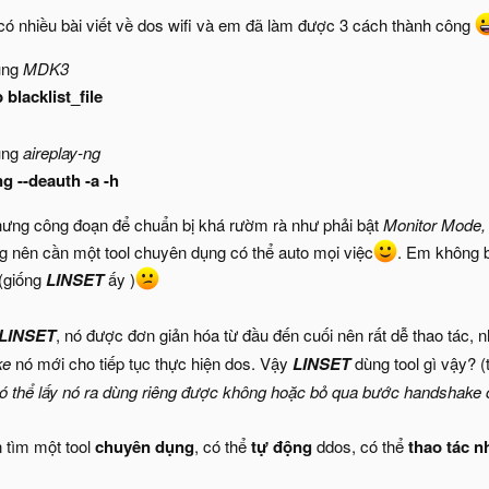
có nhiều bài viết về dos wifi và em đã làm được 3 cách thành công
ùng
MDK3
 blacklist_file
ùng
aireplay-ng
ng --deauth -a -h
hưng công đoạn để chuẩn bị khá rườm rà như phải bật
Monitor Mode,
g nên cần một tool chuyên dụng có thể auto mọi việc
. Em không b
 (giống
LINSET
ấy )
LINSET
, nó được đơn giản hóa từ đầu đến cuối nên rất dễ thao tác,
ke
nó mới cho tiếp tục thực hiện dos. Vậy
LINSET
dùng tool gì vậy? 
 thể lấy nó ra dùng riêng được không hoặc bỏ qua bước handshake
n tìm một tool
chuyên dụng
, có thể
tự động
ddos, có thể
thao tác 