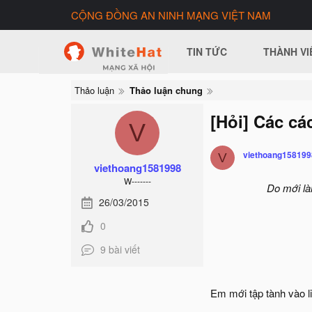
CỘNG ĐỒNG AN NINH MẠNG VIỆT NAM
TIN TỨC
THÀNH VI
Thảo luận
Thảo luận chung
[Hỏi] Các c
V
viethoang158199
V
viethoang1581998
W-------
Do mới là
26/03/2015
0
9 bài viết
Em mới tập tành vào l