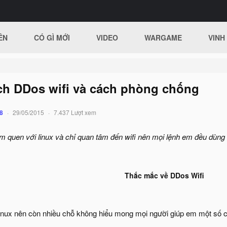
ÊN
CÓ GÌ MỚI
VIDEO
WARGAME
VINH
ách DDos wifi và cách phòng chống
8
29/05/2015
7.437 Lượt xem
m quen với linux và chỉ quan tâm đến wifi nên mọi lệnh em đều dùng
Thắc mắc về DDos Wifi
inux nên còn nhiều chỗ không hiểu mong mọi người giúp em một số c