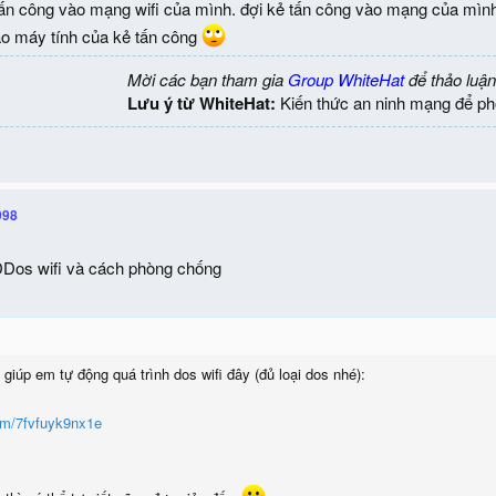
ẻ tấn công vào mạng wifi của mình. đợi kẻ tấn công vào mạng của mình 
ào máy tính của kẻ tấn công
Mời các bạn tham gia
Group WhiteHat
để thảo luận
Lưu ý từ WhiteHat:
Kiến thức an ninh mạng để ph
998
DDos wifi và cách phòng chống
giúp em tự động quá trình dos wifi đây (đủ loại dos nhé):
om/7fvfuyk9nx1e