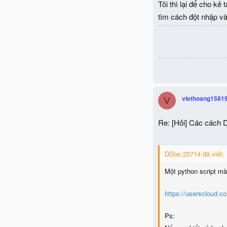
Tôi thì lại để cho k
tìm cách đột nhập v
viethoang1581
V
Re: [Hỏi] Các cách 
DDos;25714 đã viết:
Một python script mà 
https://userscloud.c
Ps: