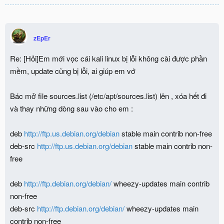
zEpEr
Re: [Hỏi]Em mới vọc cái kali linux bị lỗi không cài được phần
mềm, update cũng bị lỗi, ai giúp em vớ
Bác mở file sources.list (/etc/apt/sources.list) lên , xóa hết đi
và thay những dòng sau vào cho em :
deb
http://ftp.us.debian.org/debian
stable main contrib non-free
deb-src
http://ftp.us.debian.org/debian
stable main contrib non-
free
deb
http://ftp.debian.org/debian/
wheezy-updates main contrib
non-free
deb-src
http://ftp.debian.org/debian/
wheezy-updates main
contrib non-free