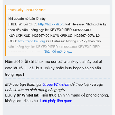
thienlucky;25200 đã viết:
khi update nó báo lỗi này
[HIDE]W: Lỗi GPG:
http://http.kali.org
kali Release: Những chữ ký
theo đây vẫn không hợp lệ: KEYEXPIRED 1425567400
KEYEXPIRED 1425567400 KEYEXPIRED 1425567400W: Lỗi
GPG:
http://repo.kali.org
kali Release: Những chữ ký theo đây
vẫn không hợp lệ: KEYEXPIRED 1425567400 KEYEXPIRED
Nhấn để mở rộng...
1425567400 KEYEXPIRED 1425567400
W: Lỗi GPG:
http://repo.kali.org
kali-bleeding-edge Release:
Năm 2015 rồi xài Linux mà còn xài x-unikey cái này out of
Những chữ ký theo đây vẫn không hợp lệ: KEYEXPIRED
date lâu rồi :| , cài ibus-unikey hoặc ibus-bogo vào có sẵn
1425567400 KEYEXPIRED 1425567400 KEYEXPIRED
trong repo l
1425567400
[/HIDE]
Mời các bạn tham gia
Group WhiteHat
để thảo luận và cập
lúc cài cái x-unikey bị lỗi, nhưng vẫn cài được nhưng sau đó khi
nhật tin tức an ninh mạng hàng ngày.
cài chorme hay các phần mềm khác thì báo lỗi gì liên quan tới x-
Lưu ý từ WhiteHat:
Kiến thức an ninh mạng để phòng chống,
unikey, vẫn cài được chorme nhưng mở không được (không báo gì
không làm điều xấu.
Luật pháp liên quan
khi mở lên),...
Khi cài hay gỡ phần mềm thì báo lỗi này