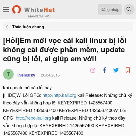
Đăng nhập
Thảo luận chung
[Hỏi]Em mới vọc cái kali linux bị lỗi
không cài được phần mềm, update
cũng bị lỗi, ai giúp em với!
T
thienlucky
26/04/2015
khi update nó báo lỗi này
[HIDE]W: Lỗi GPG:
http://http.kali.org
kali Release: Những chữ ký
theo đây vẫn không hợp lệ: KEYEXPIRED 1425567400
KEYEXPIRED 1425567400 KEYEXPIRED 1425567400W: Lỗi
GPG:
http://repo.kali.org
kali Release: Những chữ ký theo đây
vẫn không hợp lệ: KEYEXPIRED 1425567400 KEYEXPIRED
1425567400 KEYEXPIRED 1425567400