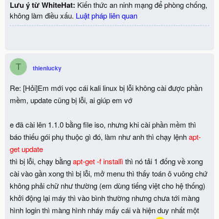
deb
http://http.kali.org/kali
kali main contrib non-free
Lưu ý từ WhiteHat:
Kiến thức an ninh mạng để phòng chống,
deb
http://http.kali.org/kali
kali main/debian-installer
không làm điều xấu.
Luật pháp liên quan
deb-src
http://http.kali.org/kali
kali main contrib non-free
deb-src
http://security.kali.org/kali-security
kali/updates main
contrib non-free
!wq
T
thienlucky
Re: [Hỏi]Em mới vọc cái kali linux bị lỗi không cài được phần
mềm, update cũng bị lỗi, ai giúp em vớ
e đã cài lên 1.1.0 bằng file iso, nhưng khi cài phần mềm thì
báo thiếu gói phụ thuộc gì đó, làm như anh thì chạy lệnh
apt-
get update
thì bị lỗi, chạy bằng
apt-get -f installì
thì nó tải 1 đống về xong
cài vào gần xong thì bị lỗi, mở menu thì thấy toán ô vuông chứ
không phải chữ như thường (em dùng tiếng việt cho hệ thống)
khởi động lại máy thì vào bình thường nhưng chưa tới màng
hình login thì màng hình nháy mấy cái và hiện duy nhất một