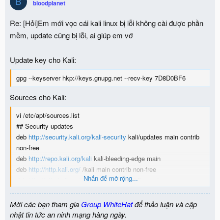
B
bloodplanet
Re: [Hỏi]Em mới vọc cái kali linux bị lỗi không cài được phần
mềm, update cũng bị lỗi, ai giúp em vớ
Update key cho Kali:
gpg --keyserver hkp://keys.gnupg.net --recv-key 7D8D0BF6
Sources cho Kali:
vi /etc/apt/sources.list
## Security updates
deb
http://security.kali.org/kali-security
kali/updates main contrib
non-free
deb
http://repo.kali.org/kali
kali-bleeding-edge main
deb
http://http.kali.org/
/kali main contrib non-free
Nhấn để mở rộng...
deb
http://http.kali.org/
/wheezy main contrib non-free
deb
http://http.kali.org/kali
kali-dev main contrib non-free
deb
http://http.kali.org/kali
kali-dev main/debian-installer
Mời các bạn tham gia
Group WhiteHat
để thảo luận và cập
deb-src
http://http.kali.org/kali
kali-dev main contrib non-free
nhật tin tức an ninh mạng hàng ngày.