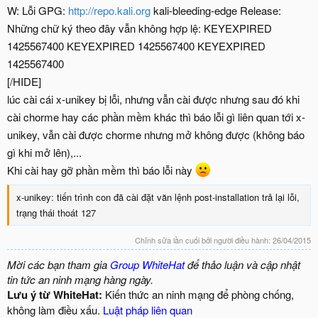
W: Lỗi GPG:
http://repo.kali.org
kali-bleeding-edge Release:
Những chữ ký theo đây vẫn không hợp lệ: KEYEXPIRED
1425567400 KEYEXPIRED 1425567400 KEYEXPIRED
1425567400
[/HIDE]
lúc cài cái x-unikey bị lỗi, nhưng vẫn cài được nhưng sau đó khi
cài chorme hay các phần mềm khác thì báo lỗi gì liên quan tới x-
unikey, vẫn cài được chorme nhưng mở không được (không báo
gì khi mở lên),...
Khi cài hay gỡ phần mềm thì báo lỗi này
x-unikey: tiến trình con đã cài đặt văn lệnh post-installation trả lại lỗi,
trạng thái thoát 127
Chỉnh sửa lần cuối bởi người điều hành:
26/04/2015
Mời các bạn tham gia
Group WhiteHat
để thảo luận và cập nhật
tin tức an ninh mạng hàng ngày.
Lưu ý từ WhiteHat:
Kiến thức an ninh mạng để phòng chống,
không làm điều xấu.
Luật pháp liên quan