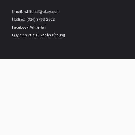
Email:
whitehat@bkav.com
Hotline: (024) 3763 2552
Facebook: WhiteHat
Quy định và điều khoản sử dụng