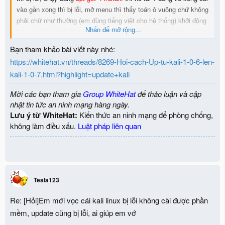
vào gần xong thì bị lỗi, mở menu thì thấy toán ô vuông chứ không
phải chữ như thường (em dùng tiếng việt cho hệ thống) khởi động
Nhấn để mở rộng...
lại máy thì vào bình thường nhưng chưa tới màng hình login thì
màng hình nháy mấy cái và hiện duy nhất một con nháy, nó
Bạn tham khảo bài viết này nhé:
không cho nhập gì vào cứ nháy
đau đầu
https://whitehat.vn/threads/8269-Hoi-cach-Up-tu-kali-1-0-6-len-
kali-1-0-7.html?highlight=update+kali
Mời các bạn tham gia
Group WhiteHat
để thảo luận và cập
nhật tin tức an ninh mạng hàng ngày.
Lưu ý từ WhiteHat:
Kiến thức an ninh mạng để phòng chống,
không làm điều xấu.
Luật pháp liên quan
Tesla123
Re: [Hỏi]Em mới vọc cái kali linux bị lỗi không cài được phần
mềm, update cũng bị lỗi, ai giúp em vớ