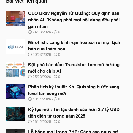
Bài viết liên quan
CEO Bkav Nguyễn Tử Quảng: Quy định dán
nhãn AI: 'Không phải mọi nội dung đều phải
gắn nhãn'
N
24/03/2026
0
g
à
MiroFish: Lăng kính vạn hoa soi rọi mọi kịch
y
bản của thảm họa
b
N
20/03/2026
0
ắ
g
t
à
Đột phá bán dẫn: Transistor 1nm mở hướng
đ
y
ầ
mới cho chip AI
b
u
N
05/03/2026
0
ắ
g
t
à
Phân tích kỹ thuật: Khi Quishing bước sang
đ
y
ầ
level tấn công mới
b
u
N
19/01/2026
0
ắ
g
t
à
Kỷ lục mới: Tin tặc đánh cắp hơn 2,7 tỷ USD
đ
y
ầ
tiền điện tử trong năm 2025
b
u
N
26/12/2025
0
ắ
g
t
à
Lỗ hổng mới trong PHP: Cảnh cáo nguy cơ
đ