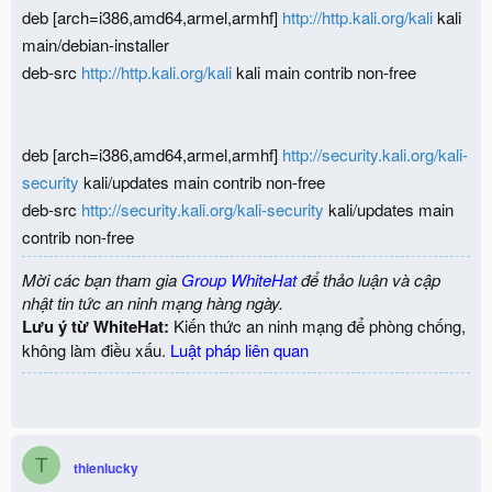
deb [arch=i386,amd64,armel,armhf]
http://http.kali.org/kali
kali
main/debian-installer
deb-src
http://http.kali.org/kali
kali main contrib non-free
deb [arch=i386,amd64,armel,armhf]
http://security.kali.org/kali-
security
kali/updates main contrib non-free
deb-src
http://security.kali.org/kali-security
kali/updates main
contrib non-free
Mời các bạn tham gia
Group WhiteHat
để thảo luận và cập
nhật tin tức an ninh mạng hàng ngày.
Lưu ý từ WhiteHat:
Kiến thức an ninh mạng để phòng chống,
không làm điều xấu.
Luật pháp liên quan
T
thienlucky