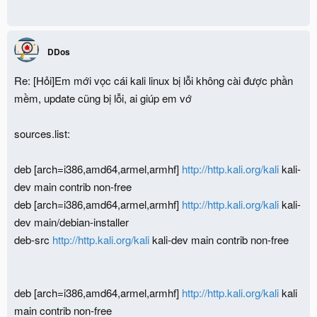
DDos
Re: [Hỏi]Em mới vọc cái kali linux bị lỗi không cài được phần
mềm, update cũng bị lỗi, ai giúp em vớ
sources.list:
deb [arch=i386,amd64,armel,armhf]
http://http.kali.org/kali
kali-
dev main contrib non-free
deb [arch=i386,amd64,armel,armhf]
http://http.kali.org/kali
kali-
dev main/debian-installer
deb-src
http://http.kali.org/kali
kali-dev main contrib non-free
deb [arch=i386,amd64,armel,armhf]
http://http.kali.org/kali
kali
main contrib non-free