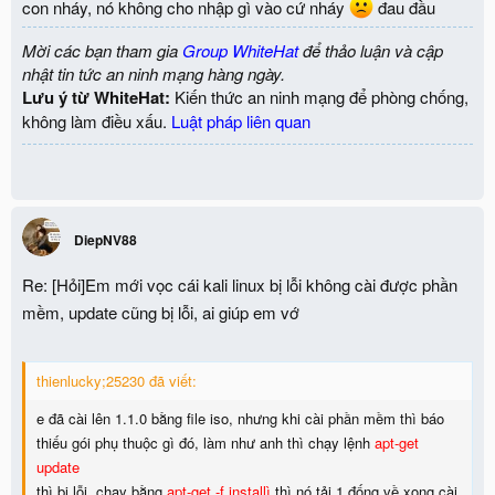
con nháy, nó không cho nhập gì vào cứ nháy
đau đầu
Mời các bạn tham gia
Group WhiteHat
để thảo luận và cập
nhật tin tức an ninh mạng hàng ngày.
Lưu ý từ WhiteHat:
Kiến thức an ninh mạng để phòng chống,
không làm điều xấu.
Luật pháp liên quan
DiepNV88
Re: [Hỏi]Em mới vọc cái kali linux bị lỗi không cài được phần
mềm, update cũng bị lỗi, ai giúp em vớ
thienlucky;25230 đã viết:
e đã cài lên 1.1.0 bằng file iso, nhưng khi cài phần mềm thì báo
thiếu gói phụ thuộc gì đó, làm như anh thì chạy lệnh
apt-get
update
thì bị lỗi, chạy bằng
apt-get -f installì
thì nó tải 1 đống về xong cài