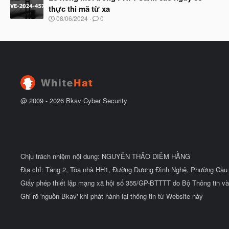
y
ầ
thực thi mã từ xa
b
u
N
08/06/2024
0
ắ
g
t
à
đ
y
ầ
b
u
ắ
t
đ
ầ
u
@ 2009 -
2026
Bkav Cyber Security
Chịu trách nhiệm nội dung: NGUYỄN THẢO DIỄM HẰNG
Địa chỉ: Tầng 2, Tòa nhà HH1, Đường Dương Đình Nghệ, Phường Cầu 
Giấy phép thiết lập mạng xã hội số 355/GP-BTTTT do Bộ Thông tin và
Ghi rõ 'nguồn Bkav' khi phát hành lại thông tin từ Website này