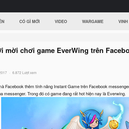
ÊN
CÓ GÌ MỚI
VIDEO
WARGAME
VINH
ời mời chơi game EverWing trên Faceb
2017
6.872 Lượt xem
à Facebook thêm tính năng Instant Game trên Facebook messenger kh
a messenger. Trong đó có game đang rất hot hiện nay là Everwing.