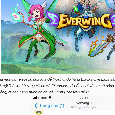
à một game với đồ họa khá dễ thương, do hãng Blackstorm Labs sản 
 một "cô tiên" hay người hộ vệ (Guardian) đi bắn quái vật và cố gắng
rồng) đi bên cạnh mình để đối đầu trong các trận đấu."