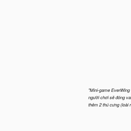
"Mini-game EverWing l
người chơi sẽ đóng vai
thêm 2 thú cưng (loài 