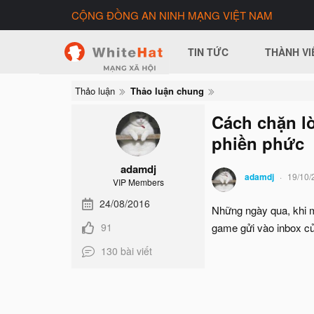
CỘNG ĐỒNG AN NINH MẠNG VIỆT NAM
TIN TỨC
THÀNH VI
Thảo luận
Thảo luận chung
Cách chặn l
phiền phức
adamdj
adamdj
19/10/
VIP Members
24/08/2016
Những ngày qua, khi m
91
game gửi vào inbox củ
130 bài viết