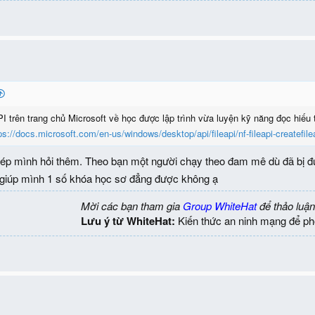
I trên trang chủ Microsoft về học được lập trình vừa luyện kỹ năng đọc hiếu 
ps://docs.microsoft.com/en-us/windows/desktop/api/fileapi/nf-fileapi-createfile
p mình hỏi thêm. Theo bạn một người chạy theo đam mê dù đã bị đuổi
n giúp mình 1 số khóa học sơ đẳng được không ạ
Mời các bạn tham gia
Group WhiteHat
để thảo luận
Lưu ý từ WhiteHat:
Kiến thức an ninh mạng để ph