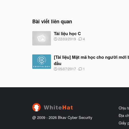
Bài viết liên quan
Tài liệu học C
N
22/03/2019
4
g
à
y
[Tài liệu] Mật mã học cho người mới 
b
ắ
đầu
t
N
05/07/2017
1
đ
g
ầ
à
u
y
b
ắ
t
đ
ầ
Chịu 
u
Địa c
@ 2009 -
2026
Bkav Cyber Security
Giấy 