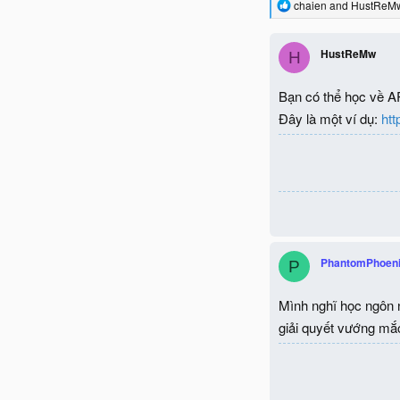
R
chaien
and
HustReM
e
a
c
HustReMw
H
t
i
o
Bạn có thể học về AP
n
Đây là một ví dụ:
htt
s
:
PhantomPhoen
P
Mình nghĩ học ngôn n
giải quyết vướng mắc