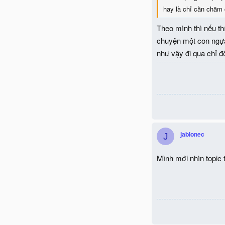
hay là chỉ cần chăm 
Theo mình thì nếu th
chuyện một con ngựa 
như vậy đi qua chỉ đ
jablonec
J
Mình mới nhìn topic tư