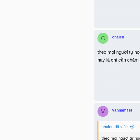
chaien
C
theo mọi người tự họ
hay là chỉ cần chăm 
vannam1st
V
chaien đã viết:
theo mọi người tự họ