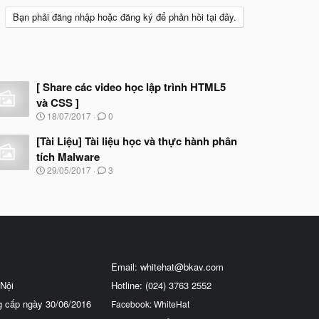
Bạn phải đăng nhập hoặc đăng ký để phản hồi tại đây.
[ Share các video học lập trình HTML5
và CSS ]
N
18/07/2017
0
g
à
[Tài Liệu] Tài liệu học và thực hành phân
y
tích Malware
b
N
29/05/2017
3
ắ
g
t
à
đ
y
ầ
b
u
ắ
t
đ
ầ
Email:
whitehat@bkav.com
u
Nội
Hotline: (024) 3763 2552
g cấp ngày 30/06/2016
Facebook: WhiteHat