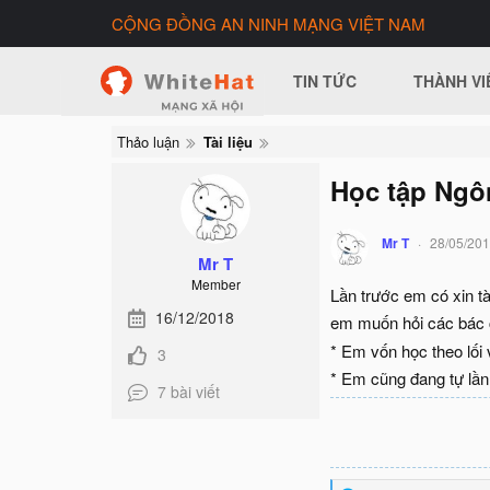
CỘNG ĐỒNG AN NINH MẠNG VIỆT NAM
TIN TỨC
THÀNH VI
Thảo luận
Tài liệu
Học tập Ngô
Mr T
28/05/20
Mr T
Member
Lần trước em có xin tà
16/12/2018
em muốn hỏi các bác
* Em vốn học theo lối 
3
* Em cũng đang tự lần 
7 bài viết