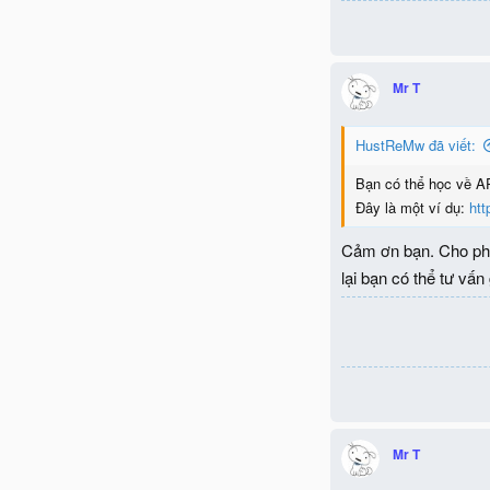
Mr T
HustReMw đã viết:
Bạn có thể học về AP
Đây là một ví dụ:
htt
Cảm ơn bạn. Cho phé
lại bạn có thể tư vấ
Mr T