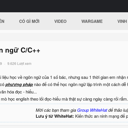
ÊN
CÓ GÌ MỚI
VIDEO
WARGAME
VINH
n ngữ C/C++
19
9.626 Lượt xem
i liệu học về ngôn ngữ của 1 số bác, nhưng sau 1 thời gian em nhận 
 có
phương pháp
nào để có thể học ngôn ngữ lập trình một cách dễ 
văn hóa đọc - hiểu...
mò học english theo lối đọc-hiểu mà thật sự càng ngày càng rối rắm. h
Mời các bạn tham gia
Group WhiteHat
để thảo lu
Lưu ý từ WhiteHat:
Kiến thức an ninh mạng để 