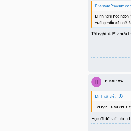
PhantomPhoenix đã v
Mình nghĩ học ngôn ng
vướng mắc sẽ nhớ lâu
Tôi nghĩ là tôi chưa
HustReMw
H
Mr T đã viết:
Tôi nghĩ là tôi chưa
Học đi đôi với hành b