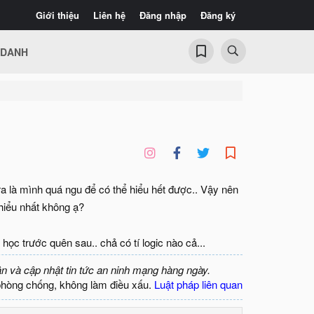
Giới thiệu
Liên hệ
Đăng nhập
Đăng ký
 DANH
ra là mình quá ngu để có thể hiểu hết được.. Vậy nên
hiểu nhất không ạ?
ọc trước quên sau.. chả có tí logic nào cả...
ận và cập nhật tin tức an ninh mạng hàng ngày.
phòng chống, không làm điều xấu.
Luật pháp liên quan