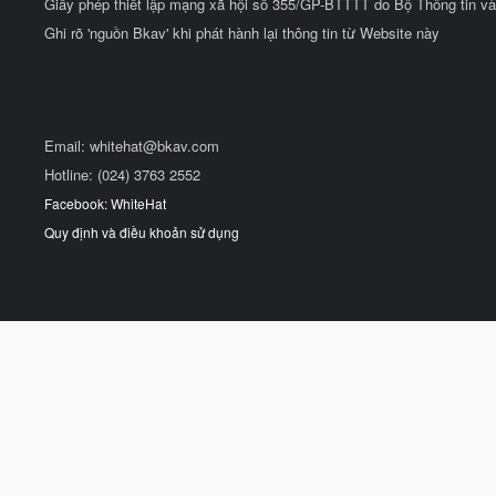
Giấy phép thiết lập mạng xã hội số 355/GP-BTTTT do Bộ Thông tin và
Ghi rõ 'nguồn Bkav' khi phát hành lại thông tin từ Website này
Email:
whitehat@bkav.com
Hotline: (024) 3763 2552
Facebook: WhiteHat
Quy định và điều khoản sử dụng