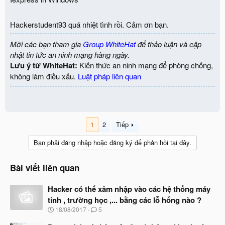
Hackerstudent93 quá nhiệt tình rồi. Cảm ơn bạn.
Mời các bạn tham gia
Group WhiteHat
để thảo luận và cập
nhật tin tức an ninh mạng hàng ngày.
Lưu ý từ WhiteHat:
Kiến thức an ninh mạng để phòng chống,
không làm điều xấu.
Luật pháp liên quan
1
2
Tiếp
Bạn phải đăng nhập hoặc đăng ký để phản hồi tại đây.
Bài viết liên quan
Hacker có thể xâm nhập vào các hệ thống máy
tính , trường học ,... bằng các lỗ hổng nào ?
N
18/08/2017
5
g
à