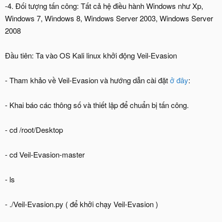
-4. Đối tượng tấn công: Tất cả hệ điều hành Windows như Xp,
Windows 7, Windows 8, Windows Server 2003, Windows Server
2008
Đầu tiên: Ta vào OS Kali linux khởi động Veil-Evasion
- Tham khảo về Veil-Evasion và hướng dẫn cài đặt
ở đây
:
- Khai báo các thông số và thiết lập để chuẩn bị tấn công.
- cd /root/Desktop
- cd Veil-Evasion-master
- ls
- ./Veil-Evasion.py ( để khởi chạy Veil-Evasion )