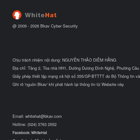
ầ
u
@ 2009 -
2026
Bkav Cyber Security
Chịu trách nhiệm nội dung: NGUYỄN THẢO DIỄM HẰNG
Địa chỉ: Tầng 2, Tòa nhà HH1, Đường Dương Đình Nghệ, Phường Cầu 
Giấy phép thiết lập mạng xã hội số 355/GP-BTTTT do Bộ Thông tin và
Ghi rõ 'nguồn Bkav' khi phát hành lại thông tin từ Website này
Email:
whitehat@bkav.com
Hotline: (024) 3763 2552
Facebook: WhiteHat