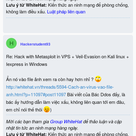
Lưu ý từ WhiteHat:
Kiến thức an ninh mạng để phòng chống,
không làm điều xấu.
Luật pháp liên quan
H
Hackerstudent93
Re: Hack with Metasploit in VPS + Veil-Evasion on Kali linux +
Iexpress in Windows
Ẩn nó vào file ảnh xem ra còn hay hơn nhỉ ?
http://whitehat.vn/threads/5594-Cach-an-virus-vao-file-
anh.html?p=11097#post11097
Bài viết của Bác Ddos đấy, là
bác ấy hướng dẫn làm việc xấu, không liên quan tới em đâu,
em chỉ nói thế thôi
)
Mời các bạn tham gia
Group WhiteHat
để thảo luận và cập
nhật tin tức an ninh mạng hàng ngày.
Lưu ý từ WhiteHat:
Kiến thức an ninh mạng để phòng chống,