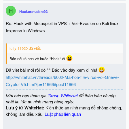
H
Hackerstudent93
Re: Hack with Metasploit in VPS + Veil-Evasion on Kali linux +
Iexpress in Windows
luffy;11920 đã viết:
Bác nói rõ hơn về bước "Hack" đi
Đã viết bài mới rồi đó ^^ Bác vào đây xem đi nhá
http://whitehat.vn/threads/6002-Ma-hoa-file-virus-voi-Grieve-
Crypter-V5.html?p=11966#post11966
Mời các bạn tham gia
Group WhiteHat
để thảo luận và cập
nhật tin tức an ninh mạng hàng ngày.
Lưu ý từ WhiteHat:
Kiến thức an ninh mạng để phòng chống,
không làm điều xấu.
Luật pháp liên quan