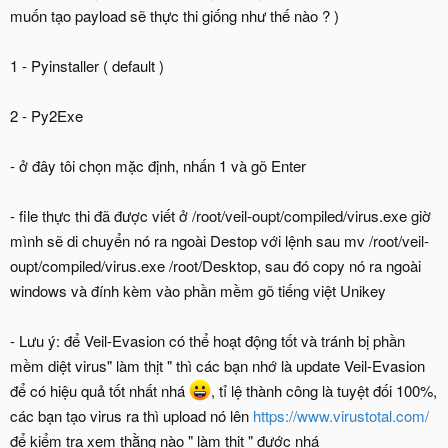
muốn tạo payload sẽ thực thi giống như thế nào ? )
1 - Pyinstaller ( default )
2 - Py2Exe
- ở đây tôi chọn mặc định, nhấn 1 và gõ Enter
- file thực thi đã được viết ở /root/veil-oupt/compiled/virus.exe giờ
mình sẽ di chuyển nó ra ngoài Destop với lệnh sau mv /root/veil-
oupt/compiled/virus.exe /root/Desktop, sau đó copy nó ra ngoài
windows và đính kèm vào phần mềm gõ tiếng việt Unikey
- Lưu ý: để Veil-Evasion có thể hoạt động tốt và tránh bị phần
mềm diệt virus" làm thịt " thì các bạn nhớ là update Veil-Evasion
để có hiệu quả tốt nhất nhá
, tỉ lệ thành công là tuyệt đối 100%,
các bạn tạo virus ra thì upload nó lên
https://www.virustotal.com/
để kiểm tra xem thằng nào " làm thịt " đước nhá