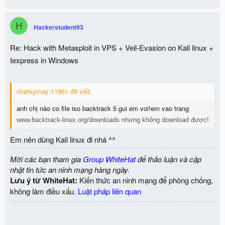
H
Hackerstudent93
Re: Hack with Metasploit in VPS + Veil-Evasion on Kali linux +
Iexpress in Windows
nhatkymay;11961 đã viết:
anh chị nào co file iso backtrack 5 gui em voi!em vao trang
www.backtrack-linux.org/downloads nhưng không download được!
Em nên dùng Kali linux đi nhá ^^
Mời các bạn tham gia
Group WhiteHat
để thảo luận và cập
nhật tin tức an ninh mạng hàng ngày.
Lưu ý từ WhiteHat:
Kiến thức an ninh mạng để phòng chống,
không làm điều xấu.
Luật pháp liên quan