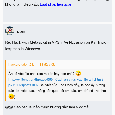
không làm điều xấu.
Luật pháp liên quan
DDos
Re: Hack with Metasploit in VPS + Veil-Evasion on Kali linux +
Iexpress in Windows
hackerstudent93;11133 đã viết:
Ẩn nó vào file ảnh xem ra còn hay hơn nhỉ ?
http://whitehat.vn/threads/5594-Cach-an-virus-vao-file-anh.html?
p=11097#post11097
Bài viết của Bác Ddos đấy, là bác ấy hướng
dẫn làm việc xấu, không liên quan tới em đâu, em chỉ nói thế thôi
)
@@ Sao bác lại bảo mình hướng dẫn làm việc xấu...