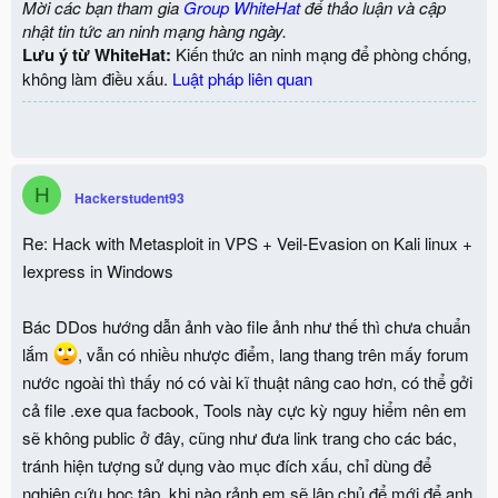
Mời các bạn tham gia
Group WhiteHat
để thảo luận và cập
nhật tin tức an ninh mạng hàng ngày.
Lưu ý từ WhiteHat:
Kiến thức an ninh mạng để phòng chống,
không làm điều xấu.
Luật pháp liên quan
H
Hackerstudent93
Re: Hack with Metasploit in VPS + Veil-Evasion on Kali linux +
Iexpress in Windows
Bác DDos hướng dẫn ảnh vào file ảnh như thế thì chưa chuẩn
lắm
, vẫn có nhiều nhược điểm, lang thang trên mấy forum
nước ngoài thì thấy nó có vài kĩ thuật nâng cao hơn, có thể gởi
cả file .exe qua facbook, Tools này cực kỳ nguy hiểm nên em
sẽ không public ở đây, cũng như đưa link trang cho các bác,
tránh hiện tượng sử dụng vào mục đích xấu, chỉ dùng để
nghiên cứu học tập, khi nào rảnh em sẽ lập chủ để mới để anh