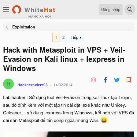
Đăng nhập
Exploitation
1
2
Tiếp
Hack with Metasploit in VPS + Veil-
Evasion on Kali linux + Iexpress in
Windows
H
Hackerstudent93
14/02/2014
Lab hacker : Sử dụng tool Veil-Evasion trong kali linux tạo Trojan,
sau đó đính kèm với một tập tin cài đặt .exe khác như Unikey,
Ccleaner.... sử dụng Iexpress trong Windows, kết hợp với VPS đã
cài sẵn Metasploit đế tấn công ngoài mạng Wan.