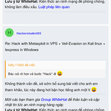
Lưu ý từ WhiteHat:
Kiến thức an ninh mạng để phòng chống,
không làm điều xấu.
Luật pháp liên quan
H
Hackerstudent93
Re: Hack with Metasploit in VPS + Veil-Evasion on Kali linux +
Iexpress in Windows
luffy;11920 đã viết:
Bác nói rõ hơn về bước "Hack" đi
Không thành vấn đề, sẽ sớm bổ sung bài viết cho anh em
tham khảo, lúc này đang hơi bận học tiếng anh một tí
Mời các bạn tham gia
Group WhiteHat
để thảo luận và cập
nhật tin tức an ninh mạng hàng ngày.
Lưu ý từ WhiteHat:
Kiến thức an ninh mạng để phòng chống,