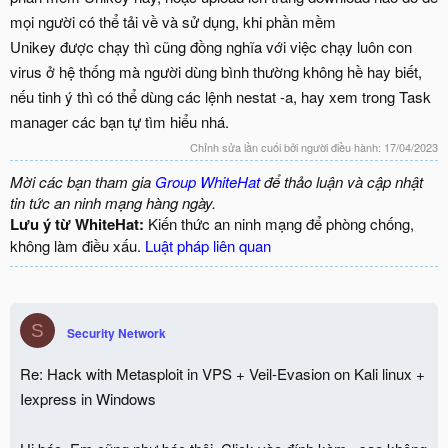
mọi người có thể tải về và sử dụng, khi phần mềm
Unikey được chạy thì cũng đồng nghĩa với việc chạy luôn con
virus ở hệ thống mà người dùng bình thường không hề hay biết,
nếu tinh ý thì có thể dùng các lệnh nestat -a, hay xem trong Task
manager các bạn tự tìm hiểu nhá.
Chỉnh sửa lần cuối bởi người điều hành:
17/04/2023
Mời các bạn tham gia
Group WhiteHat
để thảo luận và cập nhật
tin tức an ninh mạng hàng ngày.
Lưu ý từ WhiteHat:
Kiến thức an ninh mạng để phòng chống,
không làm điều xấu.
Luật pháp liên quan
S
Security Network
Re: Hack with Metasploit in VPS + Veil-Evasion on Kali linux +
Iexpress in Windows