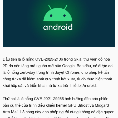
Đầu tiên là lỗ hổng CVE-2023-2136 trong Skia, thư viện đồ họa
2D đa nền tảng mã nguồn mở của Google. Ban đầu, nó được coi
là lỗ hổng zero-day trong trình duyệt Chrome, cho phép kẻ tấn
công từ xa đã kiểm soát quy trình kết xuất, từ đó thực hiện thoát
khỏi hộp cát và triển khai mã từ xa trên thiết bị Android.
Thứ hai là lỗ hổng CVE-2021-29256 ảnh hưởng đến các phiên
bản cụ thể của trình điều khiển kernel GPU Bifrost và Midgard
Arm Mali. Lỗ hổng này cho phép người dùng không có đặc quyền