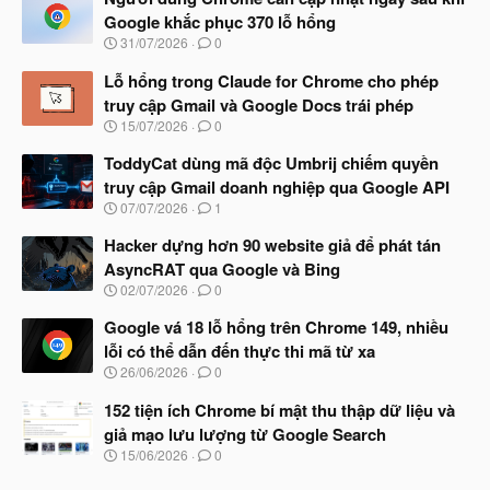
Google khắc phục 370 lỗ hổng
N
31/07/2026
0
g
à
Lỗ hổng trong Claude for Chrome cho phép
y
truy cập Gmail và Google Docs trái phép
b
N
15/07/2026
0
ắ
g
t
à
ToddyCat dùng mã độc Umbrij chiếm quyền
đ
y
ầ
truy cập Gmail doanh nghiệp qua Google API
b
u
N
07/07/2026
1
ắ
g
t
à
Hacker dựng hơn 90 website giả để phát tán
đ
y
ầ
AsyncRAT qua Google và Bing
b
u
N
02/07/2026
0
ắ
g
t
à
Google vá 18 lỗ hổng trên Chrome 149, nhiều
đ
y
ầ
lỗi có thể dẫn đến thực thi mã từ xa
b
u
N
26/06/2026
0
ắ
g
t
à
152 tiện ích Chrome bí mật thu thập dữ liệu và
đ
y
ầ
giả mạo lưu lượng từ Google Search
b
u
N
15/06/2026
0
ắ
g
t
à