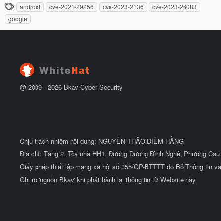
đ
T
android
cve-2021-29256
cve-2023-2136
cve-2023-26083
y
ầ
h
b
u
google
ắ
ẻ
t
đ
ầ
u
@ 2009 -
2026
Bkav Cyber Security
Chịu trách nhiệm nội dung: NGUYỄN THẢO DIỄM HẰNG
Địa chỉ: Tầng 2, Tòa nhà HH1, Đường Dương Đình Nghệ, Phường Cầu 
Giấy phép thiết lập mạng xã hội số 355/GP-BTTTT do Bộ Thông tin và
Ghi rõ 'nguồn Bkav' khi phát hành lại thông tin từ Website này