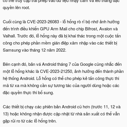
có thể truy cập trái phép vào dữ liệu nhạy cảm và leo thang đặc
quyền lên root.
Cuối cùng là CVE-2023-26083 - lỗ hổng rò rỉ bộ nhớ ảnh hưởng
đến trình điều khiển GPU Arm Mali cho chip Bifrost, Avalon và
Valhall. Trước đó, lỗ hổng này đã bị khai thác trong một cuộc tấn
công cho phép phần mềm gián điệp xâm nhập vào các thiết bị
Samsung vào tháng 12 năm 2022.
Bên cạnh đó, bản vá Android tháng 7 của Google cũng nhắc đến
một lỗ hổng khác là CVE-2023-21250, ảnh hưởng đến thành phần
hệ thống Android. Lỗ hổng có thể cho phép kẻ tấn công thực thi
mã từ xa mà không cần sự tương tác của người dùng hoặc các
đặc quyền thực thi bổ sung.
Các thiết bị chạy các phiên bản Android cũ hơn (trước 11, 12 và
13) hoặc không nhận được cập nhật từ nhà sản xuất có thể vẫn
gặp rủi ro từ các lỗ hổng trên.