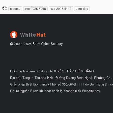
g
t
à
đ
T
chrome
cve-2025-5068
cve-2025-5419
zero-day
y
ầ
h
b
u
ắ
ẻ
t
đ
ầ
u
@ 2009 -
2026
Bkav Cyber Security
Chịu trách nhiệm nội dung: NGUYỄN THẢO DIỄM HẰNG
Địa chỉ: Tầng 2, Tòa nhà HH1, Đường Dương Đình Nghệ, Phường Cầu 
Giấy phép thiết lập mạng xã hội số 355/GP-BTTTT do Bộ Thông tin và
Ghi rõ 'nguồn Bkav' khi phát hành lại thông tin từ Website này