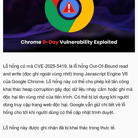
Lỗ hổng có mã CVE-2025-5419, là lỗ hổng Out-Of-Bound read
and write (đọc ghi ngoài vùng nhớ) trong Javascript Engine V8
của Google Chrome. Lỗ hổng này có thể cho phép kẻ tấn công
khai thác heap corruption gây đọc dữ liệu nhạy cảm hoặc ghi mã
độc hại lên vùng nhớ của tiến trình. Có thể bị lợi dụng khi người
dùng truy cập trang web độc hại. Google vẫn giữ chi tiết về lỗ
hổng cho tới khi người dùng có thể cập nhật trình duyệt.
Lỗ hổng này được ghi nhận đã bị khai thác trong thưc tế.