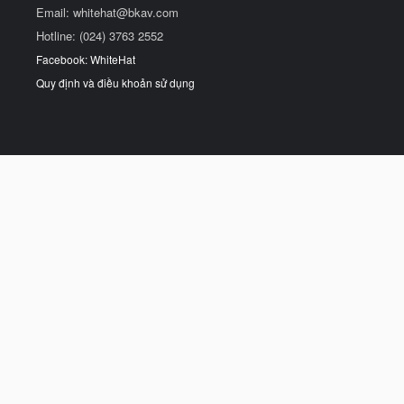
Email:
whitehat@bkav.com
Hotline: (024) 3763 2552
Facebook: WhiteHat
Quy định và điều khoản sử dụng