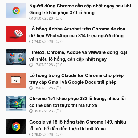
Người dùng Chrome cần cập nhật ngay sau khi
Google khắc phục 370 lỗ hổng
N
31/07/2026
0
g
à
Lỗ hổng Adobe Acrobat trên Chrome đe dọa
y
dữ liệu WhatsApp của 314 triệu người dùng
b
N
24/07/2026
0
ắ
g
t
à
Firefox, Chrome, Adobe và VMware đồng loạt
đ
y
ầ
vá nhiều lỗ hổng, cần cập nhật ngay
b
u
N
17/07/2026
0
ắ
g
t
à
Lỗ hổng trong Claude for Chrome cho phép
đ
y
ầ
truy cập Gmail và Google Docs trái phép
b
u
N
15/07/2026
0
ắ
g
t
à
Chrome 151 khắc phục 382 lỗ hổng, nhiều lỗi
đ
y
ầ
có thể dẫn tới thực thi mã từ xa
b
u
N
02/07/2026
0
ắ
g
t
à
Google vá 18 lỗ hổng trên Chrome 149, nhiều
đ
y
ầ
lỗi có thể dẫn đến thực thi mã từ xa
b
u
N
26/06/2026
0
ắ