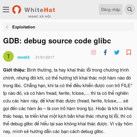
Đăng nhập
Exploitation
GDB: debug source code glibc
T
tmnt53
21/01/2017
Giới thiệu:
Bình thường, ta hay khai thác lỗi trong chương trình
chính, nhưng đôi khi, có thể hướng tới khai thác một hàm nào đó
trong libc. Chẳng hạn, khi ta có thể điều khiển được con trỏ FILE*
fp nào đó, và có hàm fread, fwrite, fclose,… thì ta có thể nghiên
cứu các hàm này, để khai thác được (fread, fwrite, fclose,… sẽ
gọi đến các hàm ảo – là con trỏ hàm trong fp). Hoặc là khi ta khai
thác heap, ta triển khai một kịch bản khai thác nhưng bị lỗi, thì có
thể debug glibc để hiểu tại sao không khai thác được. Vì vậy hôm
nay, mình sẽ hướng dẫn các bạn cách debug glibc.