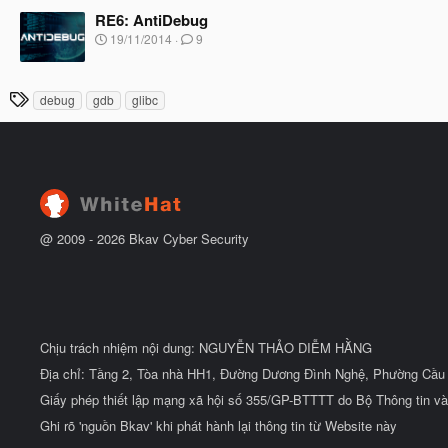
à
t
RE6: AntiDebug
y
đ
b
N
19/11/2014
9
ầ
ắ
g
u
t
à
đ
y
T
ầ
debug
gdb
glibc
b
u
h
ắ
t
ẻ
đ
ầ
u
@ 2009 -
2026
Bkav Cyber Security
Chịu trách nhiệm nội dung: NGUYỄN THẢO DIỄM HẰNG
Địa chỉ: Tầng 2, Tòa nhà HH1, Đường Dương Đình Nghệ, Phường Cầu 
Giấy phép thiết lập mạng xã hội số 355/GP-BTTTT do Bộ Thông tin và
Ghi rõ 'nguồn Bkav' khi phát hành lại thông tin từ Website này