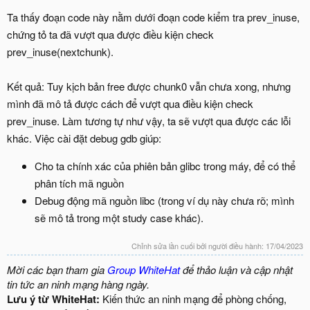
Ta thấy đoạn code này nằm dưới đoạn code kiểm tra prev_inuse,
chứng tỏ ta đã vượt qua được điều kiện check
prev_inuse(nextchunk).
Kết quả: Tuy kịch bản free được chunk0 vẫn chưa xong, nhưng
mình đã mô tả được cách để vượt qua điều kiện check
prev_inuse. Làm tương tự như vậy, ta sẽ vượt qua được các lỗi
khác. Việc cài đặt debug gdb giúp:
Cho ta chính xác của phiên bản glibc trong máy, để có thể
phân tích mã nguồn
Debug động mã nguồn libc (trong ví dụ này chưa rõ; mình
sẽ mô tả trong một study case khác).
Chỉnh sửa lần cuối bởi người điều hành:
17/04/2023
Mời các bạn tham gia
Group WhiteHat
để thảo luận và cập nhật
tin tức an ninh mạng hàng ngày.
Lưu ý từ WhiteHat:
Kiến thức an ninh mạng để phòng chống,