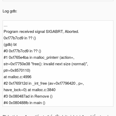
Log gdb:
…
Program received signal SIGABRT, Aborted.
0xf77b7cd9 in ?? ()
(gdb) bt
#0 0xf77b7cd9 in ?? ()
#1 0xf765e4ba in malloc_printerr (action=,
str=0xf7750e38 "free(): invalid next size (normal)",
ptr=0x8570110)
at malloc.c:4996
#2 0xf765f12d in _int_free (av=0xf7796420 , p=,
have_lock=0) at malloc.c:3840
#3 0x080487ad in Remove ()
#4 0x080488fb in main ()