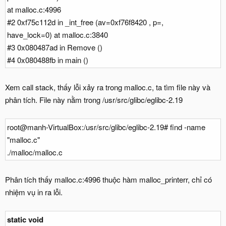
at malloc.c:4996
#2 0xf75c112d in _int_free (av=0xf76f8420 , p=,
have_lock=0) at malloc.c:3840
#3 0x080487ad in Remove ()
#4 0x080488fb in main ()
Xem call stack, thấy lỗi xảy ra trong malloc.c, ta tìm file này và
phân tích. File này nằm trong /usr/src/glibc/eglibc-2.19
root@manh-VirtualBox:/usr/src/glibc/eglibc-2.19# find -name
"malloc.c"
./malloc/malloc.c
Phân tích thấy malloc.c:4996 thuộc hàm malloc_printerr, chỉ có
nhiệm vụ in ra lỗi.
static void