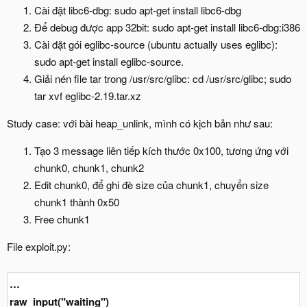
Cài đặt libc6-dbg: sudo apt-get install libc6-dbg
Để debug được app 32bit: sudo apt-get install libc6-dbg:i386
Cài đặt gói eglibc-source (ubuntu actually uses eglibc):
sudo apt-get install eglibc-source.
Giải nén file tar trong /usr/src/glibc: cd /usr/src/glibc; sudo
tar xvf eglibc-2.19.tar.xz
Study case: với bài heap_unlink, mình có kịch bản như sau:
Tạo 3 message liên tiếp kích thước 0x100, tương ứng với
chunk0, chunk1, chunk2
Edit chunk0, để ghi đè size của chunk1, chuyển size
chunk1 thành 0x50
Free chunk1
File exploit.py:
…
raw_input("waiting")