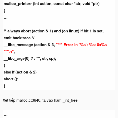
malloc_printerr (int action, const char *str, void *ptr)
{
…
/* always abort (action & 1) and (on linux) if bit 1 is set,
emit backtrace */
__libc_message (action & 3,
"*** Error in `%s': %s: 0x%s
***\n"
,
__libc_argv[0] ? : "", str, cp);
}
else if (action & 2)
abort ();
}
Xét tiếp malloc.c:3840, ta vào hàm _int_free:
…