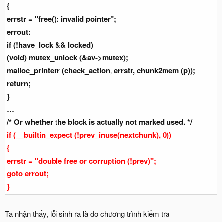
{
errstr = "free(): invalid pointer";
errout:
if (!have_lock && locked)
(void) mutex_unlock (&av->mutex);
malloc_printerr (check_action, errstr, chunk2mem (p));
return;
}
…
/* Or whether the block is actually not marked used. */
if (__builtin_expect (!prev_inuse(nextchunk), 0))
{
errstr = "double free or corruption (!prev)";
goto errout;
}
Ta nhận thấy, lỗi sinh ra là do chương trình kiểm tra