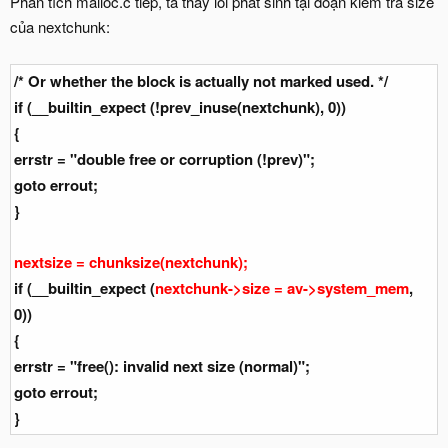
Phân tích malloc.c tiếp, ta thấy lỗi phát sinh tại đoạn kiểm tra size
của nextchunk:
/* Or whether the block is actually not marked used. */
if (__builtin_expect (!prev_inuse(nextchunk), 0))
{
errstr = "double free or corruption (!prev)";
goto errout;
}
nextsize = chunksize(nextchunk);
if (__builtin_expect (
nextchunk->size = av->system_mem
,
0))
{
errstr = "free(): invalid next size (normal)";
goto errout;
}