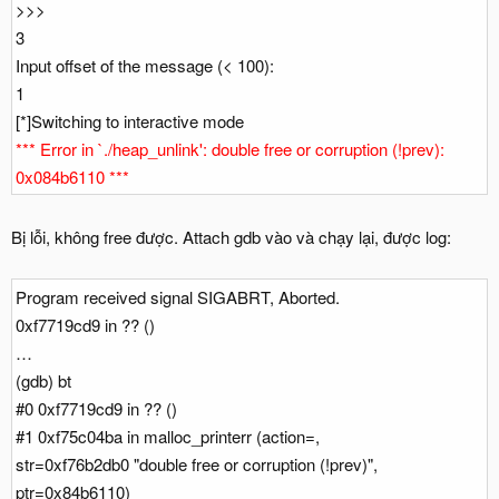
>>>
3
Input offset of the message (< 100):
1
[*]Switching to interactive mode
*** Error in `./heap_unlink': double free or corruption (!prev):
0x084b6110 ***
Bị lỗi, không free được. Attach gdb vào và chạy lại, được log:
Program received signal SIGABRT, Aborted.
0xf7719cd9 in ?? ()
…
(gdb) bt
#0 0xf7719cd9 in ?? ()
#1 0xf75c04ba in malloc_printerr (action=,
str=0xf76b2db0 "double free or corruption (!prev)",
ptr=0x84b6110)