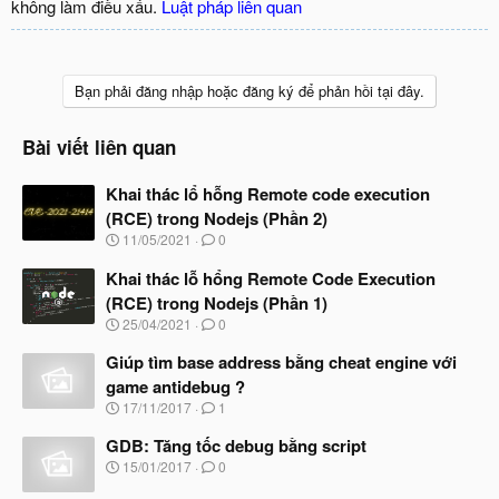
không làm điều xấu.
Luật pháp liên quan
Bạn phải đăng nhập hoặc đăng ký để phản hồi tại đây.
Bài viết liên quan
Khai thác lổ hỗng Remote code execution
(RCE) trong Nodejs (Phần 2)
N
11/05/2021
0
g
à
Khai thác lỗ hổng Remote Code Execution
y
(RCE) trong Nodejs (Phần 1)
b
N
25/04/2021
0
ắ
g
t
à
Giúp tìm base address bằng cheat engine với
đ
y
ầ
game antidebug ?
b
u
N
17/11/2017
1
ắ
g
t
à
GDB: Tăng tốc debug bằng script
đ
y
ầ
N
15/01/2017
0
b
u
g
ắ