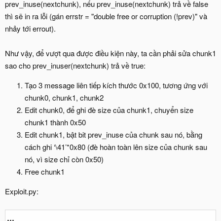
prev_inuse(nextchunk), nếu prev_inuse(nextchunk) trả về false
thì sẽ in ra lỗi (gán errstr = "double free or corruption (!prev)" và
nhảy tới errout).
Như vậy, để vượt qua được điều kiện này, ta cần phải sửa chunk1
sao cho prev_inuser(nextchunk) trả về true:
Tạo 3 message liên tiếp kích thước 0x100, tương ứng với
chunk0, chunk1, chunk2
Edit chunk0, để ghi đè size của chunk1, chuyển size
chunk1 thành 0x50
Edit chunk1, bật bit prev_inuse của chunk sau nó, bằng
cách ghi ‘\41’*0x80 (đè hoàn toàn lên size của chunk sau
nó, vì size chỉ còn 0x50)
Free chunk1
Exploit.py:
…