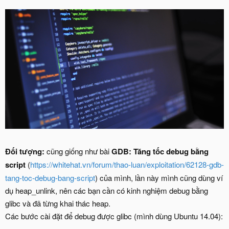
Đối tượng:
cũng giống như bài
GDB: Tăng tốc debug bằng
script
(
https://whitehat.vn/forum/thao-luan/exploitation/62128-gdb-
tang-toc-debug-bang-script
) của mình, lần này mình cũng dùng ví
dụ heap_unlink, nên các bạn cần có kinh nghiệm debug bằng
glibc và đã từng khai thác heap.
Các bước cài đặt để debug được glibc (mình dùng Ubuntu 14.04):