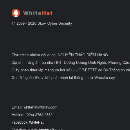
đ
ầ
u
@ 2009 -
2026
Bkav Cyber Security
Chịu trách nhiệm nội dung: NGUYỄN THẢO DIỄM HẰNG
Địa chỉ: Tầng 2, Tòa nhà HH1, Đường Dương Đình Nghệ, Phường Cầu 
Giấy phép thiết lập mạng xã hội số 355/GP-BTTTT do Bộ Thông tin và
Ghi rõ 'nguồn Bkav' khi phát hành lại thông tin từ Website này
Email:
whitehat@bkav.com
Hotline: (024) 3763 2552
Facebook: WhiteHat
Quy định và điều khoản sử dụng