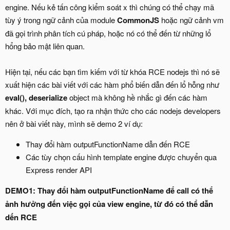
engine. Nếu kẻ tấn công kiểm soát x thì chúng có thể chạy mã
tùy ý trong ngữ cảnh của module
CommonJS
hoặc ngữ cảnh vm
đã gọi trình phân tích cú pháp, hoặc nó có thể đến từ những lổ
hổng bảo mật liên quan.
Hiện tại, nếu các bạn tìm kiếm với từ khóa RCE nodejs thì nó sẽ
xuất hiện các bài viết với các hàm phổ biến dẫn đến lổ hỗng như
eval(), deserialize
object mà không hề nhắc gì đến các hàm
khác. Với mục đích, tạo ra nhận thức cho các nodejs developers
nên ở bài viết này, mình sẽ demo 2 ví dụ:
Thay đổi hàm outputFunctionName dẫn đến RCE
Các tùy chọn cấu hình template engine được chuyển qua
Express render API
DEMO1: Thay đổi hàm outputFunctionName để call có thể
ảnh hưởng đến việc gọi của view engine, từ đó có thể dẫn
dến RCE