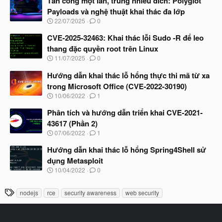
Tấn công một lần, trúng nhiều đích: Polyglot
y
Payloads và nghệ thuật khai thác đa lớp
b
N
22/07/2025
0
ắ
g
t
à
CVE-2025-32463: Khai thác lỗi Sudo -R để leo
đ
y
ầ
thang đặc quyền root trên Linux
b
u
N
11/07/2025
0
ắ
g
t
à
Hướng dẫn khai thác lỗ hổng thực thi mã từ xa
đ
y
ầ
trong Microsoft Office (CVE-2022-30190)
b
u
N
10/06/2022
1
ắ
g
t
à
Phân tích và hướng dẫn triển khai CVE-2021-
đ
y
ầ
43617 (Phần 2)
b
u
N
07/06/2022
1
ắ
g
t
à
Hướng dẫn khai thác lỗ hổng Spring4Shell sử
đ
y
ầ
dụng Metasploit
b
u
N
10/04/2022
0
ắ
g
t
à
đ
T
nodejs
rce
security awareness
web security
y
ầ
h
b
u
ắ
ẻ
t