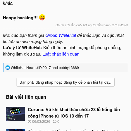
khác.
Happy hacking!!!
Chỉnh sửa lần cuối bởi người điều hành:
27/03/2023
Mời các bạn tham gia
Group WhiteHat
để thảo luận và cập nhật
tin tức an ninh mạng hàng ngày.
Lưu ý từ WhiteHat:
Kiến thức an ninh mạng để phòng chống,
không làm điều xấu.
Luật pháp liên quan
R
WhiteHat News #ID:2017
and
bobby13689
e
a
c
Bạn phải đăng nhập hoặc đăng ký để phản hồi tại đây.
t
i
o
Bài viết liên quan
n
s
Coruna: Vũ khí khai thác chứa 23 lỗ hổng tấn
:
công iPhone từ iOS 13 đến 17
N
06/03/2026
0
g
à