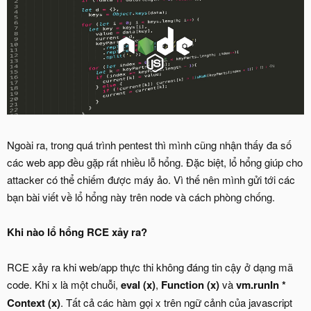
Ngoài ra, trong quá trình pentest thì mình cũng nhận thấy đa số
các web app đều gặp rất nhiều lỗ hổng. Đặc biệt, lổ hổng giúp cho
attacker có thể chiếm được máy ảo. Vì thế nên mình gửi tới các
bạn bài viết về lổ hổng này trên node và cách phòng chống.
Khi nào lổ hổng RCE xảy ra?
RCE xảy ra khi web/app thực thi không đáng tin cậy ở dạng mã
code. Khi x là một chuỗi,
eval (x)
,
Function (x)
và
vm.runIn *
Context (x)
. Tất cả các hàm gọi x trên ngữ cảnh của javascript