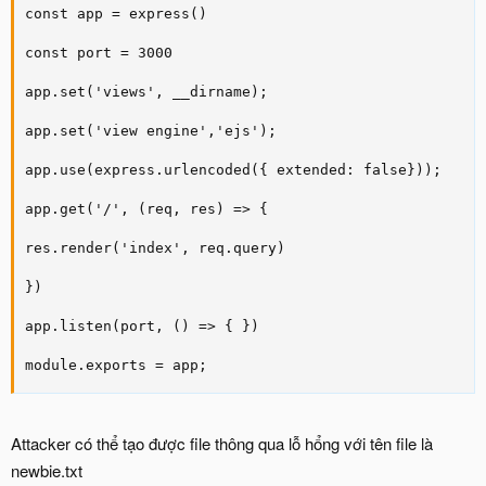
const app = express()

const port = 3000

app.set('views', __dirname);

app.set('view engine','ejs');

app.use(express.urlencoded({ extended: false}));

app.get('/', (req, res) => {

res.render('index', req.query)

})

app.listen(port, () => { })

module.exports = app;
Attacker có thể tạo được file thông qua lỗ hổng với tên file là
newbie.txt