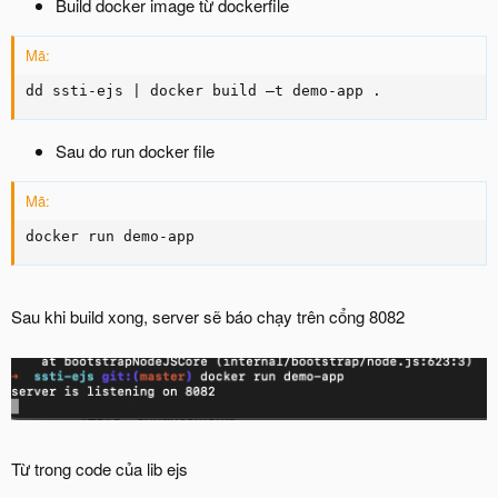
Build docker image từ dockerfile
Mã:
dd ssti-ejs | docker build –t demo-app .
Sau do run docker file
Mã:
docker run demo-app
Sau khi build xong, server sẽ báo chạy trên cổng 8082
Từ trong code của lib ejs