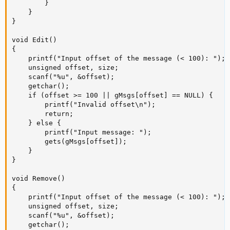
        }

    }

}

void Edit()

{

    printf("Input offset of the message (< 100): ");

    unsigned offset, size;

    scanf("%u", &offset);

    getchar();

    if (offset >= 100 || gMsgs[offset] == NULL) {

        printf("Invalid offset\n");

        return;

    } else {

        printf("Input message: ");

        gets(gMsgs[offset]);

    }

}

void Remove()

{

    printf("Input offset of the message (< 100): ");

    unsigned offset, size;

    scanf("%u", &offset);

    getchar();
