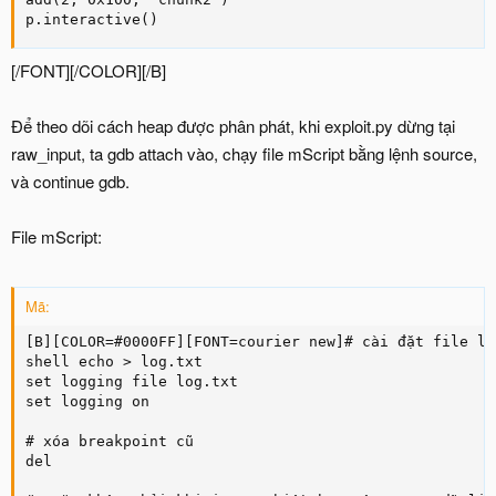
p.interactive()
[/FONT][/COLOR][/B]
Để theo dõi cách heap được phân phát, khi exploit.py dừng tại
raw_input, ta gdb attach vào, chạy file mScript bằng lệnh source,
và continue gdb.
File mScript:
Mã:
[B][COLOR=#0000FF][FONT=courier new]# cài đặt file lo
shell echo > log.txt

set logging file log.txt

set logging on

# xóa breakpoint cũ

del
