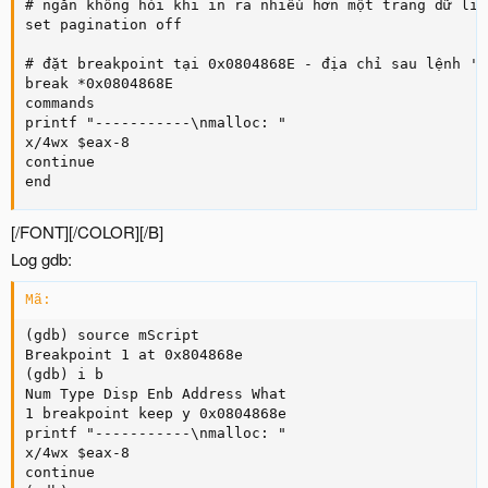
# ngăn không hỏi khi in ra nhiều hơn một trang dữ liệu
set pagination off

# đặt breakpoint tại 0x0804868E - địa chỉ sau lệnh 'c
break *0x0804868E

commands

printf "-----------\nmalloc: "

x/4wx $eax-8

continue

end
[/FONT][/COLOR][/B]
Log gdb:
Mã:
(gdb) source mScript

Breakpoint 1 at 0x804868e

(gdb) i b

Num Type Disp Enb Address What

1 breakpoint keep y 0x0804868e 

printf "-----------\nmalloc: "

x/4wx $eax-8

continue
