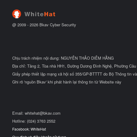
đ
ầ
u
@ 2009 -
2026
Bkav Cyber Security
Chịu trách nhiệm nội dung: NGUYỄN THẢO DIỄM HẰNG
Địa chỉ: Tầng 2, Tòa nhà HH1, Đường Dương Đình Nghệ, Phường Cầu 
Giấy phép thiết lập mạng xã hội số 355/GP-BTTTT do Bộ Thông tin và
Ghi rõ 'nguồn Bkav' khi phát hành lại thông tin từ Website này
Email:
whitehat@bkav.com
Hotline: (024) 3763 2552
Facebook: WhiteHat
Quy định và điều khoản sử dụng