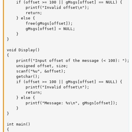
    if (offset >= 100 || gMsgs[offset] == NULL) {

        printf("Invalid offset\n");

        return;

    } else {

        free(gMsgs[offset]);

        gMsgs[offset] = NULL;

    }

}

void Display()

{

    printf("Input offset of the message (< 100): ");

    unsigned offset, size;

    scanf("%u", &offset);

    getchar();

    if (offset >= 100 || gMsgs[offset] == NULL) {

        printf("Invalid offset\n");

        return;

    } else {

        printf("Message: %s\n", gMsgs[offset]);

    }

}

int main()

{
