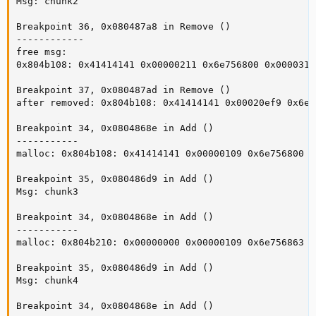
Msg: chunk2

Breakpoint 36, 0x080487a8 in Remove ()

------------

free msg:

0x804b108: 0x41414141 0x00000211 0x6e756800 0x0000316b
Breakpoint 37, 0x080487ad in Remove ()

after removed: 0x804b108: 0x41414141 0x00020ef9 0x6e7
Breakpoint 34, 0x0804868e in Add ()

-----------

malloc: 0x804b108: 0x41414141 0x00000109 0x6e756800 0
Breakpoint 35, 0x080486d9 in Add ()

Msg: chunk3

Breakpoint 34, 0x0804868e in Add ()

-----------

malloc: 0x804b210: 0x00000000 0x00000109 0x6e756863 0
Breakpoint 35, 0x080486d9 in Add ()

Msg: chunk4

Breakpoint 34, 0x0804868e in Add ()
