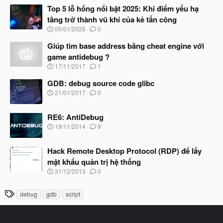
Top 5 lỗ hổng nổi bật 2025: Khi điểm yếu hạ
tầng trở thành vũ khí của kẻ tấn công
N
05/01/2026
0
g
à
Giúp tìm base address bằng cheat engine với
y
game antidebug ?
b
N
17/11/2017
1
ắ
g
t
à
GDB: debug source code glibc
đ
y
ầ
N
21/01/2017
0
b
u
g
ắ
à
t
RE6: AntiDebug
y
đ
b
N
19/11/2014
9
ầ
ắ
g
u
t
à
đ
Hack Remote Desktop Protocol (RDP) để lấy
y
ầ
b
mật khẩu quản trị hệ thống
u
ắ
N
31/12/2013
0
t
g
đ
à
ầ
T
debug
gdb
script
y
u
h
b
ắ
ẻ
t