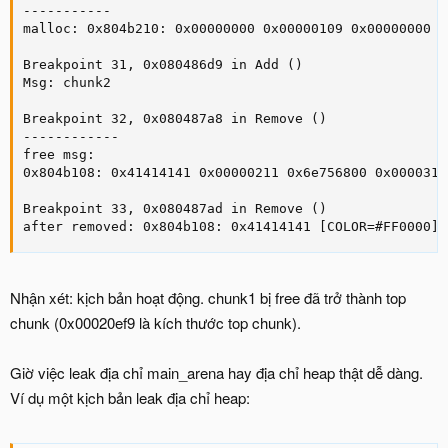
-----------

malloc: 0x804b210: 0x00000000 0x00000109 0x00000000 0
Breakpoint 31, 0x080486d9 in Add ()

Msg: chunk2

Breakpoint 32, 0x080487a8 in Remove ()

------------

free msg:

0x804b108: 0x41414141 0x00000211 0x6e756800 0x0000316b
Breakpoint 33, 0x080487ad in Remove ()

after removed: 0x804b108: 0x41414141 [COLOR=#FF0000]0
Nhận xét: kịch bản hoạt động. chunk1 bị free đã trở thành top
chunk (0x00020ef9 là kích thước top chunk).
Giờ việc leak địa chỉ main_arena hay địa chỉ heap thật dễ dàng.
Ví dụ một kịch bản leak địa chỉ heap: