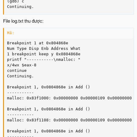
(gdb) c

Continuing.
File log.txt thu được:
Mã:
Breakpoint 1 at 0x804868e

Num Type Disp Enb Address What

1 breakpoint keep y 0x0804868e 

printf "-----------\nmalloc: "

x/4wx $eax-8

continue

Continuing.

Breakpoint 1, 0x0804868e in Add ()

-----------

malloc: 0x83f1000: 0x00000000 0x00000109 0x00000000 0
Breakpoint 1, 0x0804868e in Add ()

-----------

malloc: 0x83f1108: 0x00000000 0x00000109 0x00000000 0
Breakpoint 1, 0x0804868e in Add ()

-----------
