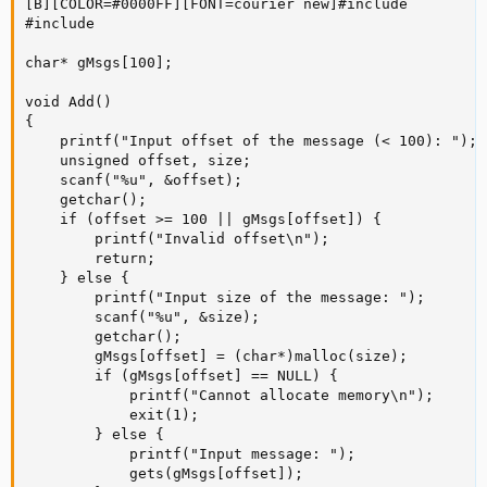
[B][COLOR=#0000FF][FONT=courier new]#include

#include

char* gMsgs[100];

void Add()

{

    printf("Input offset of the message (< 100): ");

    unsigned offset, size;

    scanf("%u", &offset);

    getchar();

    if (offset >= 100 || gMsgs[offset]) {

        printf("Invalid offset\n");

        return;

    } else {

        printf("Input size of the message: ");

        scanf("%u", &size);

        getchar();

        gMsgs[offset] = (char*)malloc(size);

        if (gMsgs[offset] == NULL) {

            printf("Cannot allocate memory\n");

            exit(1);

        } else {

            printf("Input message: ");

            gets(gMsgs[offset]);
