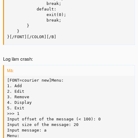
                break;

            default:

                exit(0);

                break;

        }

    }

}[/FONT][/COLOR][/B]
Log làm crash:
Mã:
[FONT=courier new]Menu:

1. Add

2. Edit

3. Remove

4. Display

5. Exit

>>> 1

Input offset of the message (< 100): 0

Input size of the message: 20

Input message: a

Menu:
