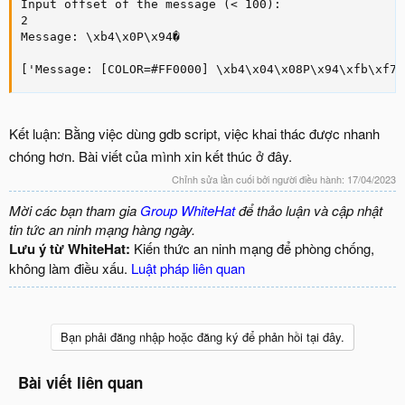
Input offset of the message (< 100):

2

Message: \xb4\x0P\x94�

['Message: [COLOR=#FF0000] \xb4\x04\x08P\x94\xfb\xf7[
Kết luận: Bằng việc dùng gdb script, việc khai thác được nhanh
chóng hơn. Bài viết của mình xin kết thúc ở đây.
Chỉnh sửa lần cuối bởi người điều hành:
17/04/2023
Mời các bạn tham gia
Group WhiteHat
để thảo luận và cập nhật
tin tức an ninh mạng hàng ngày.
Lưu ý từ WhiteHat:
Kiến thức an ninh mạng để phòng chống,
không làm điều xấu.
Luật pháp liên quan
Bạn phải đăng nhập hoặc đăng ký để phản hồi tại đây.
Bài viết liên quan