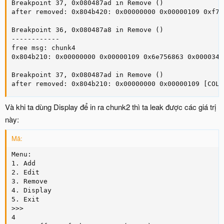
Breakpoint 37, 0x080487ad in Remove ()

after removed: 0x804b420: 0x00000000 0x00000109 0xf7f
Breakpoint 36, 0x080487a8 in Remove ()

------------

free msg: chunk4

0x804b210: 0x00000000 0x00000109 0x6e756863 0x0000346b
Breakpoint 37, 0x080487ad in Remove ()

after removed: 0x804b210: 0x00000000 0x00000109 [COLO
Và khi ta dùng Display để in ra chunk2 thì ta leak được các giá trị
này:
Mã:
Menu:

1. Add

2. Edit

3. Remove

4. Display

5. Exit

>>>

4
