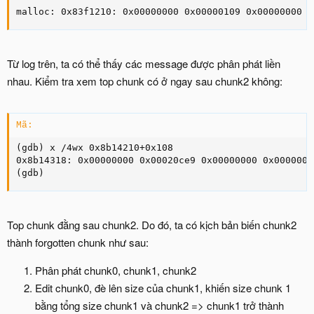
malloc: 0x83f1210: 0x00000000 0x00000109 0x00000000 0
Từ log trên, ta có thể thấy các message được phân phát liền
nhau. Kiểm tra xem top chunk có ở ngay sau chunk2 không:
Mã:
(gdb) x /4wx 0x8b14210+0x108

0x8b14318: 0x00000000 0x00020ce9 0x00000000 0x00000000
(gdb)
Top chunk đằng sau chunk2. Do đó, ta có kịch bản biến chunk2
thành forgotten chunk như sau:
Phân phát chunk0, chunk1, chunk2
Edit chunk0, đè lên size của chunk1, khiến size chunk 1
bằng tổng size chunk1 và chunk2 => chunk1 trở thành