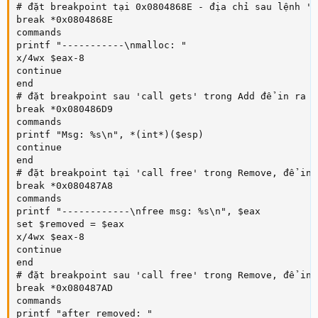
# đặt breakpoint tại 0x0804868E - địa chỉ sau lệnh 'c
break *0x0804868E

commands

printf "-----------\nmalloc: "

x/4wx $eax-8

continue

end

# đặt breakpoint sau 'call gets' trong Add để in ra ms
break *0x080486D9

commands

printf "Msg: %s\n", *(int*)($esp)

continue

end

# đặt breakpoint tại 'call free' trong Remove, để in 
break *0x080487A8

commands

printf "------------\nfree msg: %s\n", $eax

set $removed = $eax

x/4wx $eax-8

continue

end

# đặt breakpoint sau 'call free' trong Remove, để in 
break *0x080487AD

commands

printf "after removed: "
