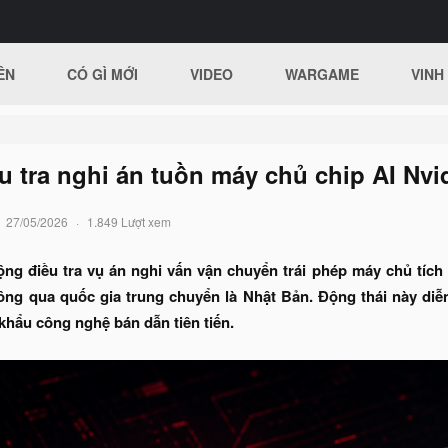
ÊN
CÓ GÌ MỚI
VIDEO
WARGAME
VINH
u tra nghi án tuồn máy chủ chip AI Nv
27/05/2026
1.849 Lượt xem
g điều tra vụ án nghi vấn vận chuyển trái phép máy chủ tích h
ng qua quốc gia trung chuyển là Nhật Bản. Động thái này diễn 
khẩu công nghệ bán dẫn tiên tiến.