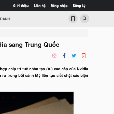
Giới thiệu
Liên hệ
Đăng nhập
Đăng ký
 DANH
idia sang Trung Quốc
ợp chip trí tuệ nhân tạo (AI) cao cấp của Nvidia
ra trong bối cảnh Mỹ liên tục siết chặt các biện