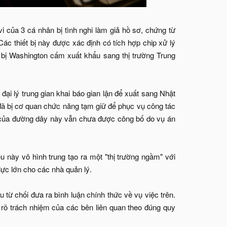
i của 3 cá nhân bị tình nghi làm giả hồ sơ, chứng từ
c thiết bị này được xác định có tích hợp chip xử lý
bị Washington cấm xuất khẩu sang thị trường Trung
ại lý trung gian khai báo gian lận để xuất sang Nhật
 đã bị cơ quan chức năng tạm giữ để phục vụ công tác
iện của đường dây này vẫn chưa được công bố do vụ án
 này vô hình trung tạo ra một "thị trường ngầm" với
lực lớn cho các nhà quản lý.
 từ chối đưa ra bình luận chính thức về vụ việc trên.
m rõ trách nhiệm của các bên liên quan theo đúng quy