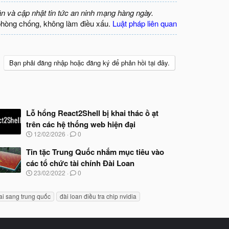
ận và cập nhật tin tức an ninh mạng hàng ngày.
phòng chống, không làm điều xấu.
Luật pháp liên quan
Bạn phải đăng nhập hoặc đăng ký để phản hồi tại đây.
Lỗ hổng React2Shell bị khai thác ồ ạt
trên các hệ thống web hiện đại
N
12/02/2026
0
g
à
Tin tặc Trung Quốc nhắm mục tiêu vào
y
các tổ chức tài chính Đài Loan
b
N
23/02/2022
0
ắ
g
t
à
đ
ai sang trung quốc
đài loan điều tra chip nvidia
y
ầ
b
u
ắ
t