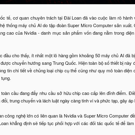
ốc tế, cơ quan chuyên trách tại Đài Loan đã vào cuộc làm rõ hành v
 hệ thống máy chủ AI do tập đoàn Super Micro Computer sản xuất. Cá
ng cao của Nvidia - danh mục sản phẩm vốn đang nằm trong diện 
 đầu cho thấy, ít nhất một lô hàng gồm khoảng 50 máy chủ AI đã bị đ
ục được chuyển hướng sang Trung Quốc. Hiện toàn bộ số thiết bị này
thông tin chi tiết về chủng loại chip cụ thể cũng như quy mô toàn d
 tụng.
toàn cầu đang đẩy nhu cầu sở hữu chip cao cấp lên đỉnh điểm. Điều
ổi, trung chuyển và lách luật ngày càng tinh vi và phức tạp, gây áp 
oàn công nghệ lớn có liên quan là Nvidia và Super Micro Computer đều
Loan khẳng định sẽ tiếp tục phối hợp với các đối tác quốc tế để là