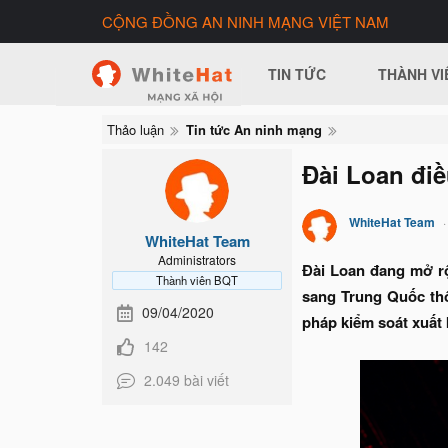
CỘNG ĐỒNG AN NINH MẠNG VIỆT NAM
TIN TỨC
THÀNH VI
Thảo luận
Tin tức An ninh mạng
Đài Loan điề
WhiteHat Team
WhiteHat Team
Administrators
Đài Loan đang mở rộn
Thành viên BQT
sang Trung Quốc thô
09/04/2020
pháp kiểm soát xuất 
142
2.049 bài viết