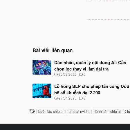
Bài viết liên quan
Dán nhãn, quản lý nội dung AI: Cần
chọn lọc thay vì làm đại trà
N
30/03/2026
0
g
à
Lỗ hổng SLP cho phép tấn công DoS
y
hệ số khuếch đại 2.200
b
ắ
N
27/04/2023
0
t
g
đ
à
T
ầ
buôn lậu chip ai
chip ai nvidia
lệnh cấm chip ai mỹ t
y
u
h
b
ắ
ẻ
t