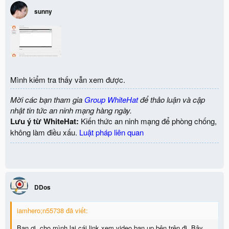
sunny
Mình kiểm tra thấy vẫn xem được.
Mời các bạn tham gia
Group WhiteHat
để thảo luận và cập
nhật tin tức an ninh mạng hàng ngày.
Lưu ý từ WhiteHat:
Kiến thức an ninh mạng để phòng chống,
không làm điều xấu.
Luật pháp liên quan
DDos
iamhero;n55738 đã viết:
Bạn ơi, cho mình lại cái link xem video bạn up bên trên đi. Bây