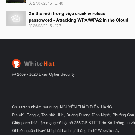
u
N
27/07/2015
40
ắ
g
t
à
Xu thế mới trong việc crack wireless
đ
y
ầ
passoword - Attacking WPA/WPA2 in the Cloud
b
u
N
26/03/2015
7
ắ
g
t
à
đ
y
ầ
b
u
ắ
t
đ
ầ
u
@ 2009 -
2026
Bkav Cyber Security
Chịu trách nhiệm nội dung: NGUYỄN THẢO DIỄM HẰNG
Địa chỉ: Tầng 2, Tòa nhà HH1, Đường Dương Đình Nghệ, Phường Cầu 
Giấy phép thiết lập mạng xã hội số 355/GP-BTTTT do Bộ Thông tin và
Ghi rõ 'nguồn Bkav' khi phát hành lại thông tin từ Website này