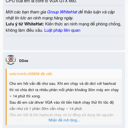
CPU của em là core i5 VGA GTX 660.
Mời các bạn tham gia
Group WhiteHat
để thảo luận và cập
nhật tin tức an ninh mạng hàng ngày.
Lưu ý từ WhiteHat:
Kiến thức an ninh mạng để phòng chống,
không làm điều xấu.
Luật pháp liên quan
DDos
solo1minh;n55658 đã viết:
Cho em hỏi vấn đề như sau. Khi em chạy và dò dict với hashcat
thì nó chia dict ra nhiều phần mỗi phần khoảng 30m máy em chạy
~ 14 phút thì xong.
Sau đó em cài driver VGA vào rồi tiến hành chạy thử thì tốc độ
vẫn như cũ 1 phần 30m vẫn chạy ~ 14 phút.
Cho em hỏi là khi hashcat chạy nó tự động sử dụng tài nguyên
Nhấn để mở rộng...
của VGA hay phải làm thêm gì nữa không.
CPU của em là core i5 VGA GTX 660.