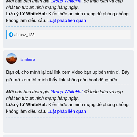
Mời các bạn tham gia
Group WhiteHat
để thảo luận và cập
nhật tin tức an ninh mạng hàng ngày.
Lưu ý từ WhiteHat:
Kiến thức an ninh mạng để phòng chống,
không làm điều xấu.
Luật pháp liên quan
R
abcxyz_123
e
a
c
t
i
iamhero
o
n
Bạn ơi, cho mình lại cái link xem video bạn up bên trên đi. Bây
s
:
giờ mở xem thì mình thấy link không còn hoạt động nữa.
Mời các bạn tham gia
Group WhiteHat
để thảo luận và cập
nhật tin tức an ninh mạng hàng ngày.
Lưu ý từ WhiteHat:
Kiến thức an ninh mạng để phòng chống,
không làm điều xấu.
Luật pháp liên quan