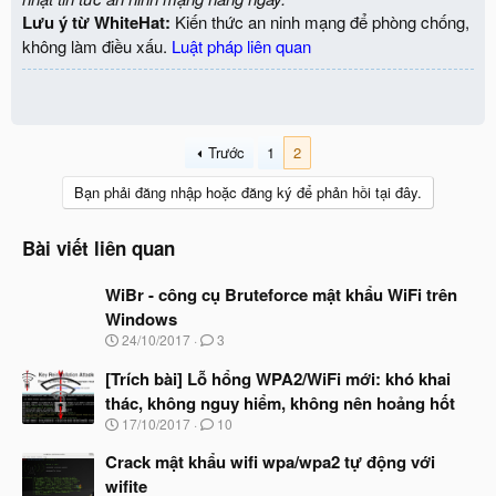
Lưu ý từ WhiteHat:
Kiến thức an ninh mạng để phòng chống,
không làm điều xấu.
Luật pháp liên quan
Trước
1
2
Bạn phải đăng nhập hoặc đăng ký để phản hồi tại đây.
Bài viết liên quan
WiBr - công cụ Bruteforce mật khẩu WiFi trên
Windows
N
24/10/2017
3
g
à
[Trích bài] Lỗ hổng WPA2/WiFi mới: khó khai
y
thác, không nguy hiểm, không nên hoảng hốt
b
N
17/10/2017
10
ắ
g
t
à
Crack mật khẩu wifi wpa/wpa2 tự động với
đ
y
ầ
wifite
b