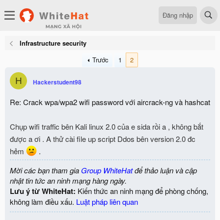
Đăng nhập
Infrastructure security
Trước
1
2
H
Hackerstudent98
Re: Crack wpa/wpa2 wifi password với aircrack-ng và hashcat
Chụp wifi traffic bên Kali linux 2.0 của e sida rồi a , không bắt
được a ơi . A thử cài file up script Ddos bên version 2.0 đc
hẻm
.
Mời các bạn tham gia
Group WhiteHat
để thảo luận và cập
nhật tin tức an ninh mạng hàng ngày.
Lưu ý từ WhiteHat:
Kiến thức an ninh mạng để phòng chống,
không làm điều xấu.
Luật pháp liên quan