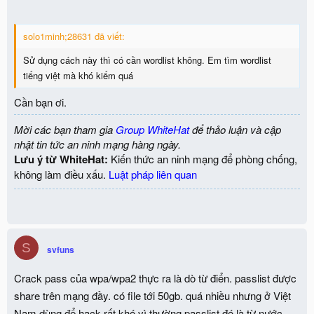
solo1minh;28631 đã viết:
Sử dụng cách này thì có cần wordlist không. Em tìm wordlist
tiếng việt mà khó kiếm quá
Cần bạn ơi.
Mời các bạn tham gia
Group WhiteHat
để thảo luận và cập
nhật tin tức an ninh mạng hàng ngày.
Lưu ý từ WhiteHat:
Kiến thức an ninh mạng để phòng chống,
không làm điều xấu.
Luật pháp liên quan
S
svfuns
Crack pass của wpa/wpa2 thực ra là dò từ điển. passlist được
share trên mạng đầy. có file tới 50gb. quá nhiều nhưng ở Việt
Nam dùng để hack rất khó vì thường passlist đó là từ nước