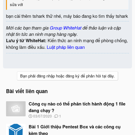
sửa với
bạn cài thêm tshark thử nhé, máy báo đang ko tìm thấy tshark
Mời các bạn tham gia
Group WhiteHat
để thảo luận và cập
nhật tin tức an ninh mạng hàng ngày.
Lưu ý từ WhiteHat:
Kiến thức an ninh mạng để phòng chống,
không làm điều xấu.
Luật pháp liên quan
Bạn phải đăng nhập hoặc đăng ký để phản hồi tại đây.
Bài viết liên quan
Công cụ nào có thể phân tích hành động 1 file
đang chạy ?
N
03/07/2020
1
g
à
Bài 1 Giới thiệu Pentest Box và các công cụ
y
kèm theo
b