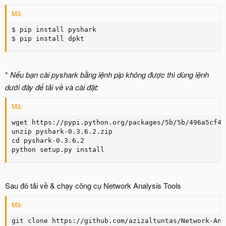
Mã:
$ pip install pyshark

$ pip install dpkt
*
Nếu bạn cài pyshark bằng lệnh pip không được thì dùng lệnh
dưới đây để tải về và cài đặt:
Mã:
wget https://pypi.python.org/packages/5b/5b/496a5cf47
unzip pyshark-0.3.6.2.zip

cd pyshark-0.3.6.2

python setup.py install
Sau đó tải về & chạy công cụ Network Analysis Tools
Mã:
git clone https://github.com/azizaltuntas/Network-Ana