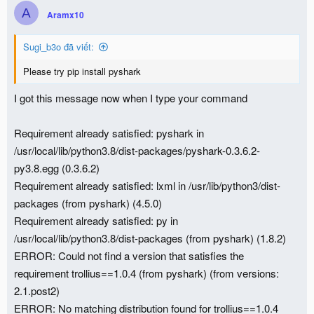
A
Aramx10
Sugi_b3o đã viết:
Please try pip install pyshark
I got this message now when I type your command
Requirement already satisfied: pyshark in
/usr/local/lib/python3.8/dist-packages/pyshark-0.3.6.2-
py3.8.egg (0.3.6.2)
Requirement already satisfied: lxml in /usr/lib/python3/dist-
packages (from pyshark) (4.5.0)
Requirement already satisfied: py in
/usr/local/lib/python3.8/dist-packages (from pyshark) (1.8.2)
ERROR: Could not find a version that satisfies the
requirement trollius==1.0.4 (from pyshark) (from versions:
2.1.post2)
ERROR: No matching distribution found for trollius==1.0.4