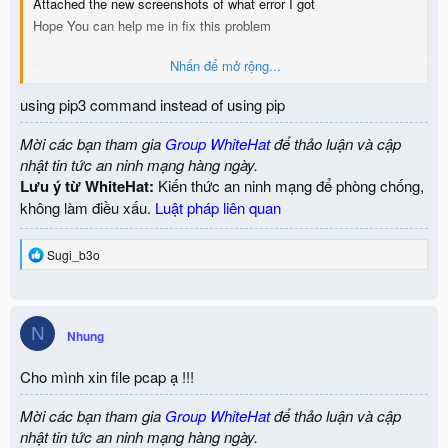
Attached the new screenshots of what error I got
Hope You can help me in fix this problem
Nhấn để mở rộng...
Screen 98 + 99 are following the same one of code pip install dpkt
Screen 100+ 101 are following the same one of code pip install
using pip3 command instead of using pip
pyshark
Screen 102 is the output of running python networkframework.py
Mời các bạn tham gia
Group WhiteHat
để thảo luận và cập
nhật tin tức an ninh mạng hàng ngày.
Lưu ý từ WhiteHat:
Kiến thức an ninh mạng để phòng chống,
không làm điều xấu.
Luật pháp liên quan
R
Sugi_b3o
e
a
c
t
N
i
Nhung
o
n
Cho mình xin file pcap ạ !!!
s
:
Mời các bạn tham gia
Group WhiteHat
để thảo luận và cập
nhật tin tức an ninh mạng hàng ngày.