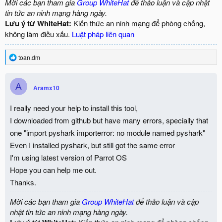
Mời các bạn tham gia
Group WhiteHat
để thảo luận và cập nhật
tin tức an ninh mạng hàng ngày.
Lưu ý từ WhiteHat:
Kiến thức an ninh mạng để phòng chống,
không làm điều xấu.
Luật pháp liên quan
R
toan.dm
e
a
c
A
Aramx10
t
i
o
I really need your help to install this tool,
n
I downloaded from github but have many errors, specially that
s
:
one "import pyshark importerror: no module named pyshark"
Even I installed pyshark, but still got the same error
I'm using latest version of Parrot OS
Hope you can help me out.
Thanks.
Mời các bạn tham gia
Group WhiteHat
để thảo luận và cập
nhật tin tức an ninh mạng hàng ngày.