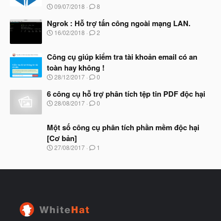
N
09/07/2018
8
ắ
g
t
à
Ngrok : Hỗ trợ tấn công ngoài mạng LAN.
đ
y
ầ
N
16/02/2018
2
b
u
g
ắ
à
t
Công cụ giúp kiểm tra tài khoản email có an
y
đ
b
toàn hay không !
ầ
ắ
N
u
28/12/2017
0
t
g
đ
à
6 công cụ hỗ trợ phân tích tệp tin PDF độc hại
ầ
y
N
u
28/08/2017
0
b
g
ắ
à
t
Một số công cụ phân tích phần mềm độc hại
y
đ
b
[Cơ bản]
ầ
ắ
N
u
27/08/2017
1
t
g
đ
à
ầ
y
u
b
ắ
t
đ
ầ
u