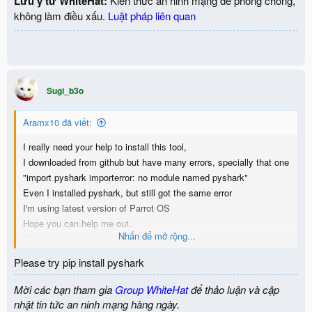
Lưu ý từ WhiteHat:
Kiến thức an ninh mạng để phòng chống,
không làm điều xấu.
Luật pháp liên quan
Sugi_b3o
Aramx10 đã viết:
I really need your help to install this tool,
I downloaded from github but have many errors, specially that one
"import pyshark importerror: no module named pyshark"
Even I installed pyshark, but still got the same error
I'm using latest version of Parrot OS
Hope you can help me out.
Nhấn để mở rộng...
Thanks.
Please try pip install pyshark
Mời các bạn tham gia
Group WhiteHat
để thảo luận và cập
nhật tin tức an ninh mạng hàng ngày.