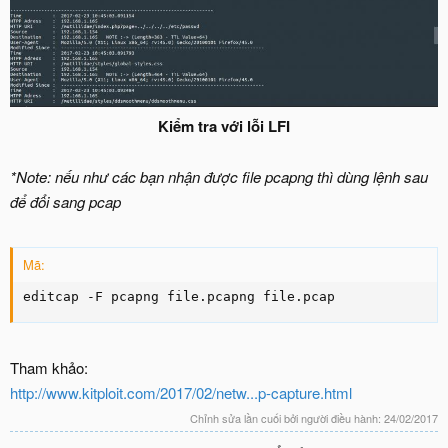
Kiểm tra với lỗi LFI
*Note: nếu như các bạn nhận được file pcapng thì dùng lệnh sau
để đổi sang pcap
Mã:
editcap -F pcapng file.pcapng file.pcap
Tham khảo:
http://www.kitploit.com/2017/02/netw...p-capture.html
Chỉnh sửa lần cuối bởi người điều hành:
24/02/2017