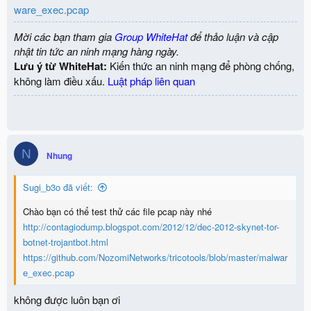
ware_exec.pcap
Mời các bạn tham gia
Group WhiteHat
để thảo luận và cập
nhật tin tức an ninh mạng hàng ngày.
Lưu ý từ WhiteHat:
Kiến thức an ninh mạng để phòng chống,
không làm điều xấu.
Luật pháp liên quan
N
Nhung
Sugi_b3o đã viết:
Chào bạn có thể test thử các file pcap này nhé
http://contagiodump.blogspot.com/2012/12/dec-2012-skynet-tor-
botnet-trojantbot.html
https://github.com/NozomiNetworks/tricotools/blob/master/malwar
e_exec.pcap
không được luôn bạn ơi