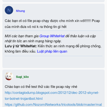
N
Nhung
Các bạn ơi có file pcap chạy được cho mình xin với!!!!!! Pcap
của mình đưa vô nó k ra thông tin gì hết
Mời các bạn tham gia
Group WhiteHat
để thảo luận và cập
nhật tin tức an ninh mạng hàng ngày.
Lưu ý từ WhiteHat:
Kiến thức an ninh mạng để phòng chống,
không làm điều xấu.
Luật pháp liên quan
Sugi_b3o
Chào bạn có thể test thử các file pcap này nhé
http://contagiodump.blogspot.com/2012/12/dec-2012-skynet-
tor-botnet-trojantbot.html
https://github.com/NozomiNetworks/tricotools/blob/master/mal