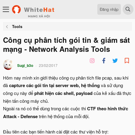
Đăng nhập
Tools
Công cụ phân tích gói tin & giám sát
mạng - Network Analysis Tools
Sugi_b3o
23/02/2017
Hôm nay mình xin giới thiệu công cụ phân tích file pcap, sau khi
đã
capture các gói tin tại server web, hệ thống
và sử dụng
công cụ này để
phát hiện các shell, payload
của kẻ xấu đã thực
hiện tấn công máy chủ.
Ngoài ra nó có thể dùng trong các cuộc thi
CTF theo hình thức
Attack - Defense
trên hệ thống của mỗi đội.
Đầu tiên các bạn tiến hành cài đặt các thư viện hỗ trợ: