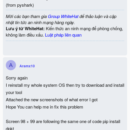
(from pyshark)
Mời các bạn tham gia
Group WhiteHat
để thảo luận và cập
nhật tin tức an ninh mạng hàng ngày.
Lưu ý từ WhiteHat:
Kiến thức an ninh mạng để phòng chống,
không làm điều xấu.
Luật pháp liên quan
A
Aramx10
Sorry again
I reinstall my whole system OS then try to download and install
your tool
Attached the new screenshots of what error I got
Hope You can help me in fix this problem
Screen 98 + 99 are following the same one of code pip install
dpkt