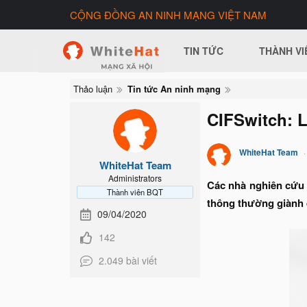
CỘNG ĐỒNG AN NINH MẠNG VIỆT NAM
TIN TỨC
THÀNH VI
Thảo luận
Tin tức An ninh mạng
CIFSwitch: 
WhiteHat Team
WhiteHat Team
Administrators
Các nhà nghiên cứu 
Thành viên BQT
thông thường giành 
09/04/2020
142
2.049 bài viết