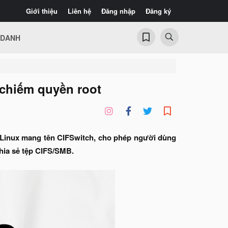
Giới thiệu
Liên hệ
Đăng nhập
Đăng ký
 DANH
 chiếm quyền root
 Linux mang tên CIFSwitch, cho phép người dùng
hia sẻ tệp CIFS/SMB.