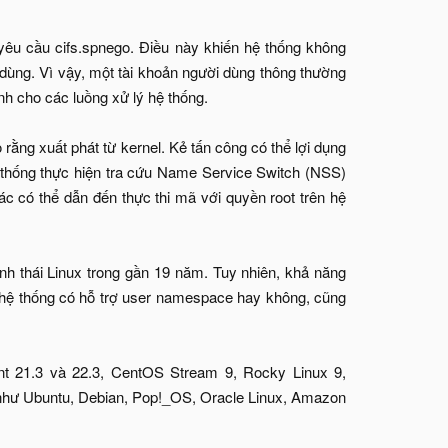
yêu cầu cifs.spnego. Điều này khiến hệ thống không
 dùng. Vì vậy, một tài khoản người dùng thông thường
nh cho các luồng xử lý hệ thống.
o rằng xuất phát từ kernel. Kẻ tấn công có thể lợi dụng
thống thực hiện tra cứu Name Service Switch (NSS)
hác có thể dẫn đến thực thi mã với quyền root trên hệ
nh thái Linux trong gần 19 năm. Tuy nhiên, khả năng
ệc hệ thống có hỗ trợ user namespace hay không, cũng
nt 21.3 và 22.3, CentOS Stream 9, Rocky Linux 9,
g như Ubuntu, Debian, Pop!_OS, Oracle Linux, Amazon