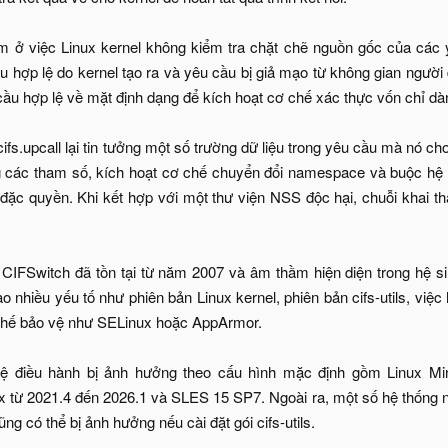
ằm ở việc Linux kernel không kiểm tra chặt chẽ nguồn gốc của các 
u hợp lệ do kernel tạo ra và yêu cầu bị giả mạo từ không gian người
cầu hợp lệ về mặt định dạng để kích hoạt cơ chế xác thực vốn chỉ dà
 cifs.upcall lại tin tưởng một số trường dữ liệu trong yêu cầu mà nó ch
g các tham số, kích hoạt cơ chế chuyển đổi namespace và buộc hệ 
ạ đặc quyền. Khi kết hợp với một thư viện NSS độc hại, chuỗi khai t
CIFSwitch đã tồn tại từ năm 2007 và âm thầm hiện diện trong hệ si
ào nhiều yếu tố như phiên bản Linux kernel, phiên bản cifs-utils, vi
chế bảo vệ như SELinux hoặc AppArmor.
hệ điều hành bị ảnh hưởng theo cấu hình mặc định gồm Linux Mi
ux từ 2021.4 đến 2026.1 và SLES 15 SP7. Ngoài ra, một số hệ thốn
 có thể bị ảnh hưởng nếu cài đặt gói cifs-utils.