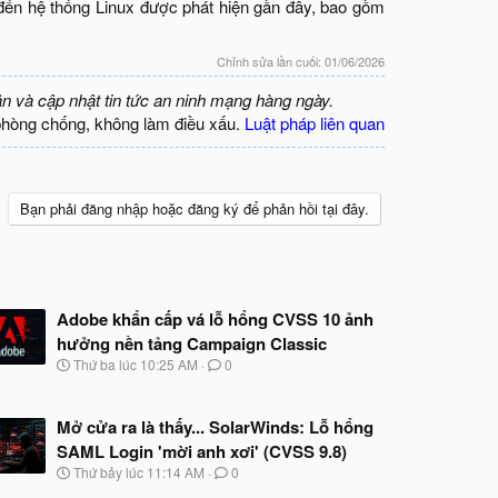
 đến hệ thống Linux được phát hiện gần đây, bao gồm
Chỉnh sửa lần cuối:
01/06/2026
ận và cập nhật tin tức an ninh mạng hàng ngày.
phòng chống, không làm điều xấu.
Luật pháp liên quan
Bạn phải đăng nhập hoặc đăng ký để phản hồi tại đây.
Adobe khẩn cấp vá lỗ hổng CVSS 10 ảnh
hưởng nền tảng Campaign Classic
N
Thứ ba lúc 10:25 AM
0
g
à
y
Mở cửa ra là thấy... SolarWinds: Lỗ hổng
b
SAML Login 'mời anh xơi' (CVSS 9.8)
ắ
t
N
Thứ bảy lúc 11:14 AM
0
đ
g