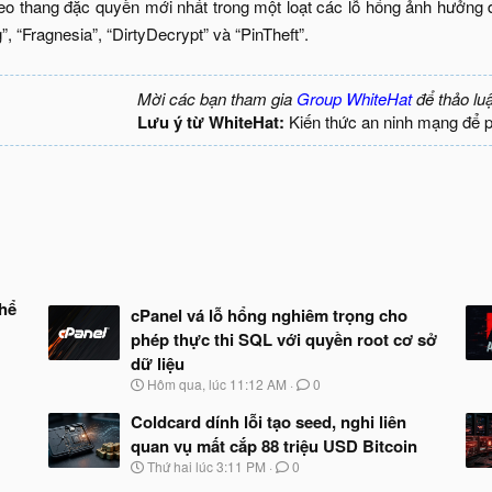
leo thang đặc quyền mới nhất trong một loạt các lỗ hổng ảnh hưởng
g”, “Fragnesia”, “DirtyDecrypt” và “PinTheft”.​
Mời các bạn tham gia
Group WhiteHat
để thảo lu
Lưu ý từ WhiteHat:
Kiến thức an ninh mạng để 
thể
cPanel vá lỗ hổng nghiêm trọng cho
phép thực thi SQL với quyền root cơ sở
dữ liệu
N
Hôm qua, lúc 11:12 AM
0
g
à
Coldcard dính lỗi tạo seed, nghi liên
y
quan vụ mất cắp 88 triệu USD Bitcoin
b
N
Thứ hai lúc 3:11 PM
0
ắ
g
t