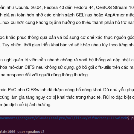
 bản như Ubuntu 26.04, Fedora 40 đến Fedora 44, CentOS Stream 1
 giá an toàn hơn nhờ các chính sách SELinux hoặc AppArmor mặc 
Linux cũ hơn cũng không bị ảnh hưởng do thiếu thành phần hỗ trợ nam
ợc khắc phục thông qua bản vá bổ sung cơ chế xác thực nguồn gốc
 Tuy nhiên, thời gian triển khai bản vá sẽ khác nhau tùy theo từng n
 nghị quản trị viên cần nhanh chóng rà soát hệ thống và cập nhật 
 hóa mô-đun CIFS nếu không sử dụng, gỡ bỏ gói cifs-utils trên các
 namespace đối với người dùng thông thường.
thác PoC cho CIFSwitch đã được công bố công khai. Dù chủ yếu phục
ũng làm gia tăng nguy cơ bị khai thác trong thực tế. Rủi ro đặc biệ
mặc định dễ bị ảnh hưởng.