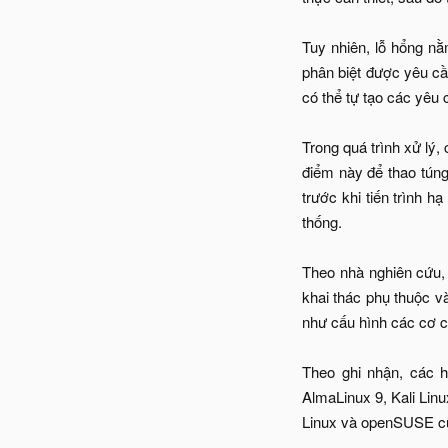
Tuy nhiên, lỗ hổng n
phân biệt được yêu cầ
có thể tự tạo các yêu 
Trong quá trình xử lý,
điểm này để thao tún
trước khi tiến trình h
thống.
Theo nhà nghiên cứu, 
khai thác phụ thuộc v
như cấu hình các cơ 
Theo ghi nhận, các 
AlmaLinux 9, Kali Lin
Linux và openSUSE cũng