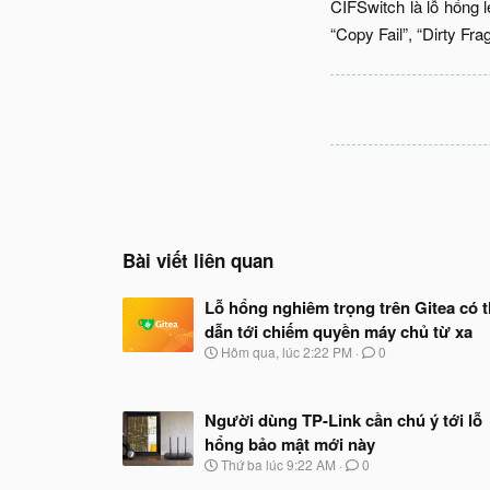
CIFSwitch là lỗ hổng 
“Copy Fail”, “Dirty Fra
Bài viết liên quan
Lỗ hổng nghiêm trọng trên Gitea có 
dẫn tới chiếm quyền máy chủ từ xa
N
Hôm qua, lúc 2:22 PM
0
g
à
y
Người dùng TP-Link cần chú ý tới lỗ
b
ắ
hổng bảo mật mới này
t
N
Thứ ba lúc 9:22 AM
0
đ
g