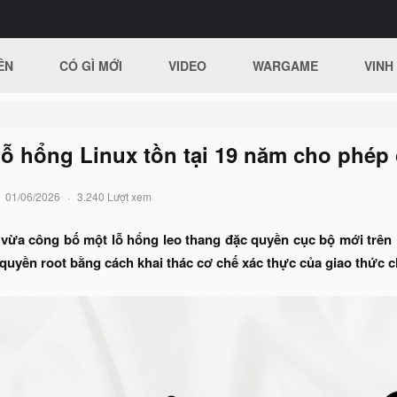
ÊN
CÓ GÌ MỚI
VIDEO
WARGAME
VINH
Lỗ hổng Linux tồn tại 19 năm cho phép
01/06/2026
3.240 Lượt xem
vừa công bố một lỗ hổng leo thang đặc quyền cục bộ mới trên
quyền root bằng cách khai thác cơ chế xác thực của giao thức c