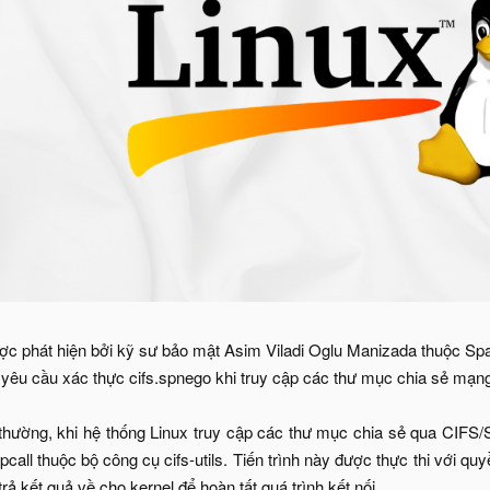
c phát hiện bởi kỹ sư bảo mật Asim Viladi Oglu Manizada thuộc Spa
ác yêu cầu xác thực cifs.spnego khi truy cập các thư mục chia sẻ
thường, khi hệ thống Linux truy cập các thư mục chia sẻ qua CIFS/S
upcall thuộc bộ công cụ cifs-utils. Tiến trình này được thực thi với qu
trả kết quả về cho kernel để hoàn tất quá trình kết nối.